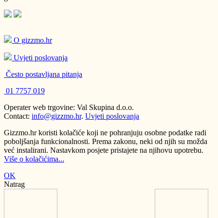
O gizzmo.hr
Uvjeti poslovanja
Često postavljana pitanja
01 7757 019
Operater web trgovine: Val Skupina d.o.o.
Contact:
info@gizzmo.hr
.
Uvjeti poslovanja
Gizzmo.hr koristi kolačiće koji ne pohranjuju osobne podatke radi
poboljšanja funkcionalnosti. Prema zakonu, neki od njih su možda
već instalirani. Nastavkom posjete pristajete na njihovu upotrebu.
Više o kolačićima...
OK
Natrag