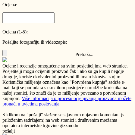
Ocjena:
Ocjena (1-5):
Pošaljite fotografiju ili videozapis:
Pretraži...
Ocjene i recenzije omogućene su svim posjetiteljima web stranice.
Posjetitelji mogu ocijeniti proizvod čak i ako su ga kupili negdje
drugdje, koriste ekvivalentni proizvod ili imaju iskustva s njim.
Korisnička mišljenja označena kao "Potvrđena kupnja" sadrže e-
mail koji se podudara s e-mailom postojeće narudžbe korisnika na
našoj stranici, što znači da je to mišljenje povezano s potvrđenom
kupnjom.
Više informacija o procesu ocjenjivanja proizvoda možete
pronaći u uvjetima poslovanja.
S klikom na "pošalji" slažem se s javnom objavom komentara (s
priloženim sadržajem) na web stranici i društvenim mrežama
operatera internetske trgovine gizzmo.hr.
pošalji