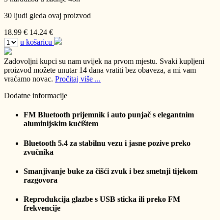
30 ljudi gleda ovaj proizvod
18.99 €
14.24 €
u košaricu
Zadovoljni kupci su nam uvijek na prvom mjestu.
Svaki kupljeni
proizvod možete unutar 14 dana vratiti bez obaveza, a mi vam
vraćamo novac.
Pročitaj više ...
Dodatne informacije
FM Bluetooth prijemnik i auto punjač s elegantnim
aluminijskim kućištem
Bluetooth 5.4 za stabilnu vezu i jasne pozive preko
zvučnika
Smanjivanje buke za čišći zvuk i bez smetnji tijekom
razgovora
Reprodukcija glazbe s USB sticka ili preko FM
frekvencije