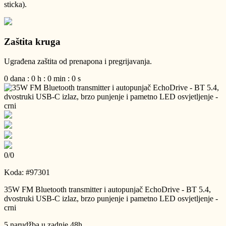
sticka).
Zaštita kruga
Ugrađena zaštita od prenapona i pregrijavanja.
0
dana
:
0
h
:
0
min
:
0
s
0
/
0
Koda: #97301
35W FM Bluetooth transmitter i autopunjač EchoDrive - BT 5.4,
dvostruki USB-C izlaz, brzo punjenje i pametno LED osvjetljenje -
crni
5 narudžba u zadnje 48h