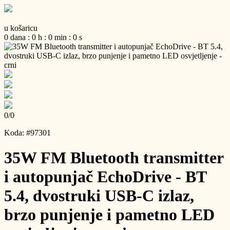
u košaricu
0
dana
:
0
h
:
0
min
:
0
s
0
/
0
Koda: #97301
35W FM Bluetooth transmitter
i autopunjač EchoDrive - BT
5.4, dvostruki USB-C izlaz,
brzo punjenje i pametno LED