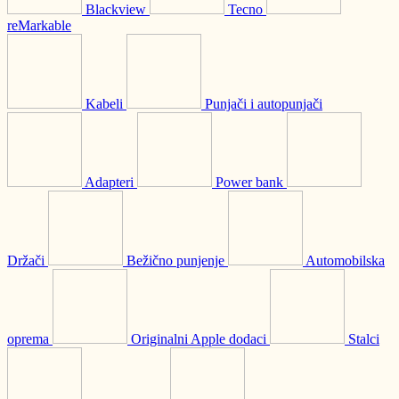
Blackview
Tecno
reMarkable
Kabeli
Punjači i autopunjači
Adapteri
Power bank
Držači
Bežično punjenje
Automobilska
oprema
Originalni Apple dodaci
Stalci