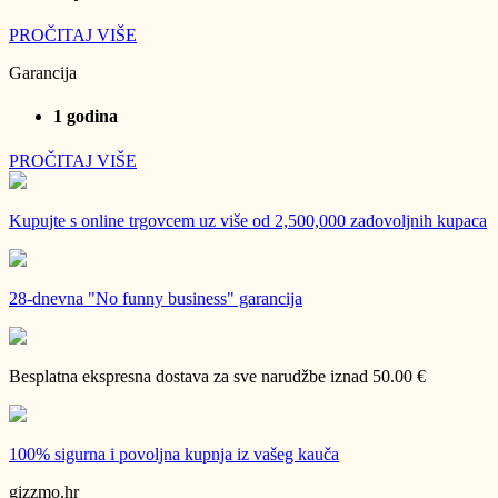
PROČITAJ VIŠE
Garancija
1 godina
PROČITAJ VIŠE
Kupujte s online trgovcem uz
više od 2,500,000 zadovoljnih kupaca
28-dnevna
"No funny business" garancija
Besplatna ekspresna dostava
za sve narudžbe iznad 50.00 €
100% sigurna i povoljna kupnja
iz vašeg kauča
gizzmo.hr