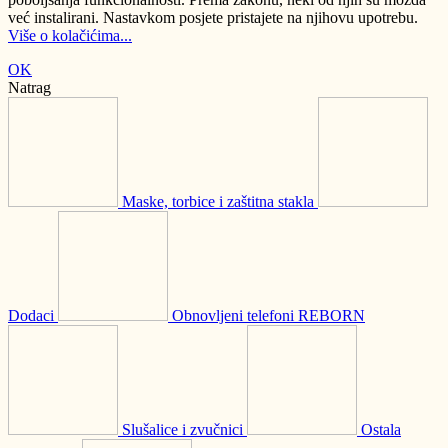
već instalirani. Nastavkom posjete pristajete na njihovu upotrebu.
Više o kolačićima...
OK
Natrag
Maske, torbice i zaštitna stakla
Dodaci
Obnovljeni telefoni REBORN
Slušalice i zvučnici
Ostala