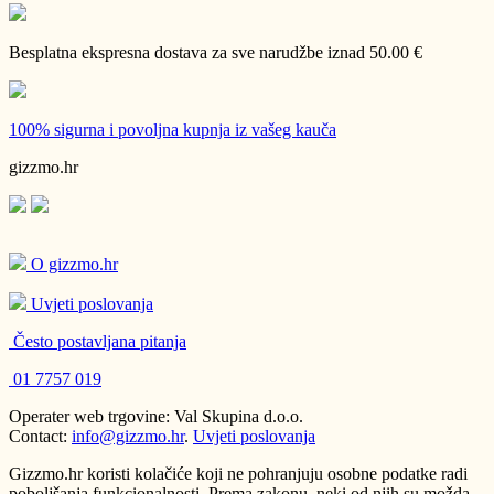
Besplatna ekspresna dostava
za sve narudžbe iznad 50.00 €
100% sigurna i povoljna kupnja
iz vašeg kauča
gizzmo.hr
O gizzmo.hr
Uvjeti poslovanja
Često postavljana pitanja
01 7757 019
Operater web trgovine: Val Skupina d.o.o.
Contact:
info@gizzmo.hr
.
Uvjeti poslovanja
Gizzmo.hr koristi kolačiće koji ne pohranjuju osobne podatke radi
poboljšanja funkcionalnosti. Prema zakonu, neki od njih su možda