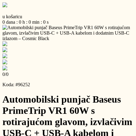
u košaricu
0
dana
:
0
h
:
0
min
:
0
s
0
/
0
Koda: #96252
Automobilski punjač Baseus
PrimeTrip VR1 60W s
rotirajućom glavom, izvlačivim
USB-C + USB-A kabelom i