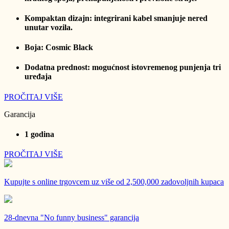
Kompaktan dizajn: integrirani kabel smanjuje nered
unutar vozila.
Boja: Cosmic Black
Dodatna prednost: mogućnost istovremenog punjenja tri
uređaja
PROČITAJ VIŠE
Garancija
1 godina
PROČITAJ VIŠE
Kupujte s online trgovcem uz
više od 2,500,000 zadovoljnih kupaca
28-dnevna
"No funny business" garancija