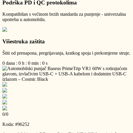
Podrška PD i QC protokolima
Kompatibilan s većinom brzih standarda za punjenje - univerzalna
upotreba u automobilu.
Višestruka zaštita
Štiti od prenapona, pregrijavanja, kratkog spoja i prekomjerne struje.
0
dana
:
0
h
:
0
min
:
0
s
0
/
0
Koda: #96252