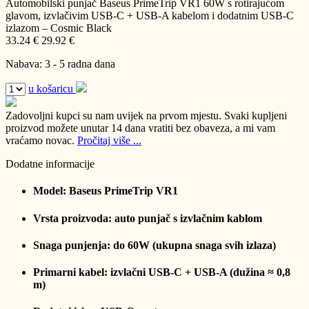
Automobilski punjač Baseus PrimeTrip VR1 60W s rotirajućom
glavom, izvlačivim USB-C + USB-A kabelom i dodatnim USB-C
izlazom – Cosmic Black
33.24 €
29.92 €
Nabava: 3 - 5 radna dana
u košaricu
Zadovoljni kupci su nam uvijek na prvom mjestu.
Svaki kupljeni
proizvod možete unutar 14 dana vratiti bez obaveza, a mi vam
vraćamo novac.
Pročitaj više ...
Dodatne informacije
Model: Baseus PrimeTrip VR1
Vrsta proizvoda: auto punjač s izvlačnim kablom
Snaga punjenja: do 60W (ukupna snaga svih izlaza)
Primarni kabel: izvlačni USB-C + USB-A (dužina ≈ 0,8
m)