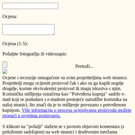
Ocjena:
Ocjena (1-5):
Pošaljite fotografiju ili videozapis:
Pretraži...
Ocjene i recenzije omogućene su svim posjetiteljima web stranice.
Posjetitelji mogu ocijeniti proizvod čak i ako su ga kupili negdje
drugdje, koriste ekvivalentni proizvod ili imaju iskustva s njim.
Korisnička mišljenja označena kao "Potvrđena kupnja" sadrže e-
mail koji se podudara s e-mailom postojeće narudžbe korisnika na
našoj stranici, što znači da je to mišljenje povezano s potvrđenom
kupnjom.
Više informacija o procesu ocjenjivanja proizvoda možete
pronaći u uvjetima poslovanja.
S klikom na "pošalji" slažem se s javnom objavom komentara (s
priloženim sadržajem) na web stranici i društvenim mrežama