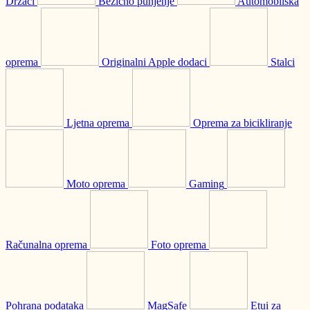
Držači
Bežično punjenje
Automobilska
oprema
Originalni Apple dodaci
Stalci
Ljetna oprema
Oprema za bicikliranje
Moto oprema
Gaming
Računalna oprema
Foto oprema
Pohrana podataka
MagSafe
Etui za