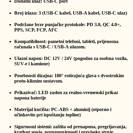
Dodatni izlaz: USB-C port
Broj izlaza: 3 (USB-C kabel, USB-A kabel, USB-C ulaz)
Podržane brze punjačke protokole: PD 3.0, QC 4.0+,
PPS, SCP, FCP, AFC
Kompatibilnost: pametni telefoni, tableti, prijenosna
računala s USB-C / USB-A ulazom.
Ulazni napon: DC 12V / 24V (pogodno za osobna vozila,
SUV-e i kamione)
Posebnosti dizajna: 180° rotirajuća glava s dvostrukim
protu-kliznim sustavom.
Prikazivač: LED zaslon za realno-vremenski prikaz
napona baterije
Materijal kućišta: PC-ABS + aluminij (otporno i
učinkovito pri ispuštanju topline)
Sigurnosni sistemi: zaštita od prenapona, pregrijavanja,
kratkog spoja, prenapunjenosti i previsoke struje.