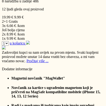
8 narudžba u zadnje 48h
12 ljudi gleda ovaj proizvod
19.99 €
9.99 €
2+1 Gratis
3x 6.66 €
/kom
Još bolja cijena
2x 8.99 €
/kom
1x 9.99 €
/kom
u košaricu
Zadovoljni kupci su nam uvijek na prvom mjestu.
Svaki kupljeni
proizvod možete unutar 14 dana vratiti bez obaveza, a mi vam
vraćamo novac.
Pročitaj više ...
Dodatne informacije
Magnetni novčanik "MagWallet"
Novčanik za kartice s ugrađenim magnetom koji je
pričvrsti na MagSafe kompatibilne mobitele (iPhone 15,
14, 13, 12 Series)
Radi i s maskama ili torbicama koje imaju ugrađeni