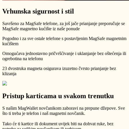
Vrhunska sigurnost i stil
Savršeno za MagSafe telefone, za još jače prianjanje preporučuje se
MagSafe magnetno kućište iz naše ponude
Pogodno i za sve ostale telefone s postavljenim MagSafe magnetnim
kućištem
Omogućava jednostavno pričvršćivanje i uklanjanje bez oštećenja ili
ogrebotina na telefonu
23 dvostruka magneta osigurava izuzetno čvrsto prianjanje bez
klizanja
Pristup karticama u svakom trenutku
S našim MagWallet novčanikom zaboravi na prepune džepove. Sve
što ti treba je telefon i naš magnetni novčanik.
Tako će ti kartice ili dokument uvijek biti na dohvat ruke, bez
potrebe za velikim novčanikom ili torbicom.