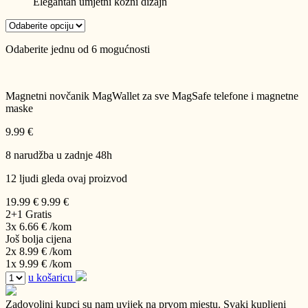
Elegantan umjetni kožni dizajn
Odaberite jednu od 6 mogućnosti
Magnetni novčanik MagWallet za sve MagSafe telefone i magnetne
maske
9.99 €
8 narudžba u zadnje 48h
12 ljudi gleda ovaj proizvod
19.99 €
9.99 €
2+1 Gratis
3x 6.66 €
/kom
Još bolja cijena
2x 8.99 €
/kom
1x 9.99 €
/kom
u košaricu
Zadovoljni kupci su nam uvijek na prvom mjestu.
Svaki kupljeni