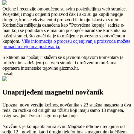
Ocjene i recenzije omogućene su svim posjetiteljima web stranice.
Posjetitelji mogu ocijeniti proizvod čak i ako su ga kupili negdje
drugdje, koriste ekvivalentni proizvod ili imaju iskustva s njim.
Korisnička mišljenja označena kao "Potvrđena kupnja" sadrže e-
mail koji se podudara s e-mailom postojeće narudžbe korisnika na
našoj stranici, što znači da je to mišljenje povezano s potvrđenom
kupnjom.
Više informacija o procesu ocjenjivanja proizvoda možete
pronaći u uvjetima poslovanja.
S klikom na "pošalji" slažem se s javnom objavom komentara (s
priloženim sadržajem) na web stranici i društvenim mrežama
operatera internetske trgovine gizzmo.hr.
pošalji
Unaprijeđeni magnetni novčanik
Upoznaj novu verziju kožnog novčanika s 23 snažna magneta u dva
reda, za razliku od drugih na tržištu koji imaju samo 13 magneta,
osiguravajući čvrsto i sigurno prianjanje.
Novčanik je kompatibilan sa svim MagSafe iPhone uređajima od
serije 12 i novijim, kao i drugim telefonima s magnetnim kućištem.