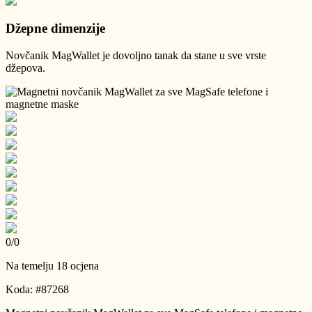
Džepne dimenzije
Novčanik MagWallet je dovoljno tanak da stane u sve vrste
džepova.
0
/
0
Na temelju 18 ocjena
Koda: #87268