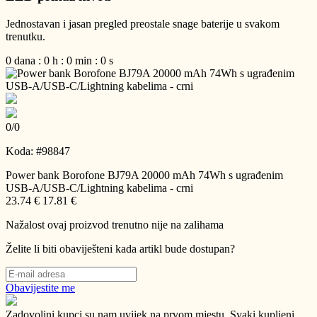
Jednostavan i jasan pregled preostale snage baterije u svakom
trenutku.
0
dana
:
0
h
:
0
min
:
0
s
0
/
0
Koda: #98847
Power bank Borofone BJ79A 20000 mAh 74Wh s ugrađenim
USB-A/USB-C/Lightning kabelima - crni
23.74 €
17.81 €
Nažalost ovaj proizvod trenutno nije na zalihama
Želite li biti obaviješteni kada artikl bude dostupan?
Obavijestite me
Zadovoljni kupci su nam uvijek na prvom mjestu.
Svaki kupljeni