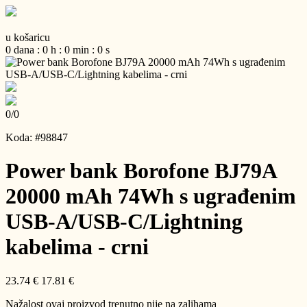
u košaricu
0
dana
:
0
h
:
0
min
:
0
s
0
/
0
Koda: #98847
Power bank Borofone BJ79A
20000 mAh 74Wh s ugrađenim
USB-A/USB-C/Lightning
kabelima - crni
23.74 €
17.81 €
Nažalost ovaj proizvod trenutno nije na zalihama