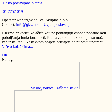
Često postavljana pitanja
01 7757 019
Operater web trgovine: Val Skupina d.o.o.
Contact:
info@gizzmo.hr
.
Uvjeti poslovanja
Gizzmo.hr koristi kolačiće koji ne pohranjuju osobne podatke radi
poboljšanja funkcionalnosti. Prema zakonu, neki od njih su možda
već instalirani. Nastavkom posjete pristajete na njihovu upotrebu.
Više o kolačićima...
OK
Natrag
Maske, torbice i zaštitna stakla