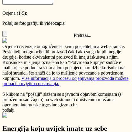
Ocjena (1-5):
Pošaljite fotografiju ili videozapis:
Pretraži...
Ocjene i recenzije omogućene su svim posjetiteljima web stranice.
Posjetitelji mogu ocijeniti proizvod čak i ako su ga kupili negdje
drugdje, koriste ekvivalentni proizvod ili imaju iskustva s njim.
Korisnička mišljenja označena kao "Potvrđena kupnja" sadrže e-
mail koji se podudara s e-mailom postojeće narudžbe korisnika na
našoj stranici, što znači da je to mišljenje povezano s potvrđenom
kupnjom.
Više informacija o procesu ocjenjivanja proizvoda možete
pronaći u uvjetima poslovanja.
S klikom na "pošalji" slažem se s javnom objavom komentara (s
priloženim sadržajem) na web stranici i društvenim mrežama
operatera internetske trgovine gizzmo.hr.
pošalji
Energija koju uvijek imate uz sebe