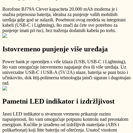
Borofone BJ79A Clever kapaciteta 20.000 mAh moderna je i
snažna prijenosna baterija, idealna za punjenje vaših mobilnih
uređaja gdje god se nalazili. Posebnost ovog modela su integrirani
kabeli (USB-C i Lightning), što znači da ćete sve potrebno za
punjenje imati pri ruci, bez traženja dodatnih kabela po torbi.
Istovremeno punjenje više uređaja
Power bank je opremljen s više izlaza (USB, USB-C i Lightning),
što vam omogućuje istovremeno napajanje dva ili više uređaja. Uz
univerzalne USB-C i USB-A (5V/2A) ulaze, baterija se puni brzo i
učinkovito, dok litij-polimerna tehnologija jamči siguran i dugotrajan
rad.
Pametni LED indikator i izdržljivost
Jasni LED indikator u stvarnom vremenu prikazuje razinu
napunjenosti, što vam omogućuje potpunu kontrolu nad preostalom
energijom. Kućište je izrađeno od izdržljivih materijala (ABS i
polikarbonat) koji štite bateriju od oštećenja. Unatoč visokom