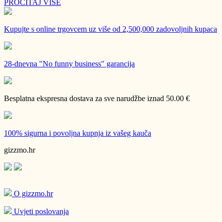
PROČITAJ VIŠE
Kupujte s online trgovcem uz
više od 2,500,000 zadovoljnih kupaca
28-dnevna
"No funny business" garancija
Besplatna ekspresna dostava
za sve narudžbe iznad 50.00 €
100% sigurna i povoljna kupnja
iz vašeg kauča
gizzmo.hr
O gizzmo.hr
Uvjeti poslovanja