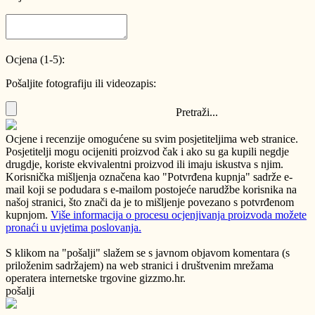
Ocjena (1-5):
Pošaljite fotografiju ili videozapis:
Pretraži...
Ocjene i recenzije omogućene su svim posjetiteljima web stranice.
Posjetitelji mogu ocijeniti proizvod čak i ako su ga kupili negdje
drugdje, koriste ekvivalentni proizvod ili imaju iskustva s njim.
Korisnička mišljenja označena kao "Potvrđena kupnja" sadrže e-
mail koji se podudara s e-mailom postojeće narudžbe korisnika na
našoj stranici, što znači da je to mišljenje povezano s potvrđenom
kupnjom.
Više informacija o procesu ocjenjivanja proizvoda možete
pronaći u uvjetima poslovanja.
S klikom na "pošalji" slažem se s javnom objavom komentara (s
priloženim sadržajem) na web stranici i društvenim mrežama
operatera internetske trgovine gizzmo.hr.
pošalji