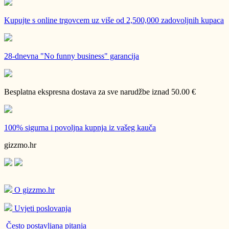
Kupujte s online trgovcem uz
više od 2,500,000 zadovoljnih kupaca
28-dnevna
"No funny business" garancija
Besplatna ekspresna dostava
za sve narudžbe iznad 50.00 €
100% sigurna i povoljna kupnja
iz vašeg kauča
gizzmo.hr
O gizzmo.hr
Uvjeti poslovanja
Često postavljana pitanja