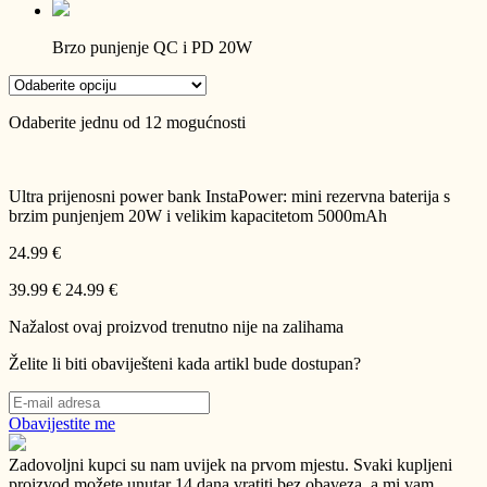
Brzo punjenje QC i PD 20W
Odaberite jednu od 12 mogućnosti
Ultra prijenosni power bank InstaPower: mini rezervna baterija s
brzim punjenjem 20W i velikim kapacitetom 5000mAh
24.99 €
39.99 €
24.99 €
Nažalost ovaj proizvod trenutno nije na zalihama
Želite li biti obaviješteni kada artikl bude dostupan?
Obavijestite me
Zadovoljni kupci su nam uvijek na prvom mjestu.
Svaki kupljeni
proizvod možete unutar 14 dana vratiti bez obaveza, a mi vam