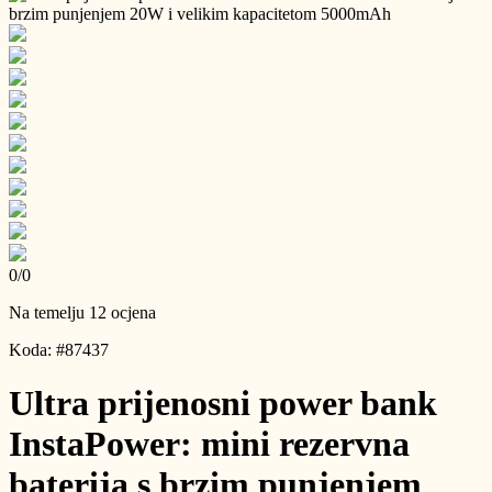
0
/
0
Na temelju 12 ocjena
Koda: #87437
Ultra prijenosni power bank
InstaPower: mini rezervna
baterija s brzim punjenjem