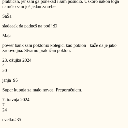
praktičan, jer sam ga ponekad i sam posudio. Uskoro nakon toga
naručio sam još jedan za sebe.
SaŠa
sladaaak da padneš na pod! :D
Maja
power bank sam poklonio kolegici kao poklon - kaže da je jako
zadovoljna. Stvarno praktičan poklon.
23. ožujka 2024.
4
20
janja_95
Super kupnja za malo novca. Preporučujem.
7. travnja 2024.
7
24
cvetko#35