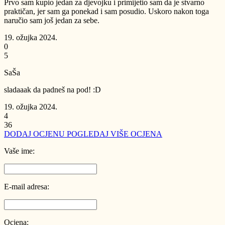
Prvo sam kupio jedan za djevojku i primijetio sam da je stvarno
praktičan, jer sam ga ponekad i sam posudio. Uskoro nakon toga
naručio sam još jedan za sebe.
19. ožujka 2024.
0
5
SaŠa
sladaaak da padneš na pod! :D
19. ožujka 2024.
4
36
DODAJ OCJENU
POGLEDAJ VIŠE OCJENA
Vaše ime:
E-mail adresa:
Ocjena: