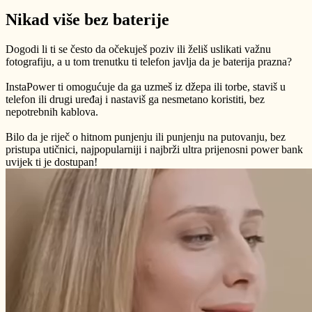
Nikad više bez baterije
Dogodi li ti se često da očekuješ poziv ili želiš uslikati važnu
fotografiju, a u tom trenutku ti telefon javlja da je baterija prazna?
InstaPower ti omogućuje da ga uzmeš iz džepa ili torbe, staviš u
telefon ili drugi uređaj i nastaviš ga nesmetano koristiti, bez
nepotrebnih kablova.
Bilo da je riječ o hitnom punjenju ili punjenju na putovanju, bez
pristupa utičnici, najpopularniji i najbrži ultra prijenosni power bank
uvijek ti je dostupan!