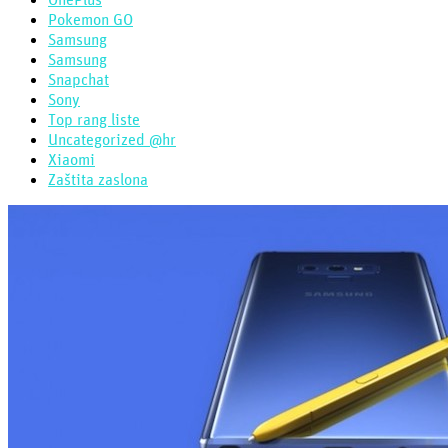
Pokemon GO
Samsung
Samsung
Snapchat
Sony
Top rang liste
Uncategorized @hr
Xiaomi
Zaštita zaslona