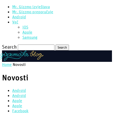
Mr. Gizzmo izvještava
Mr. Gizzmo preporučuje
Android
Več
iOS
Apple
Samsung
Search
Home
Novosti
Novosti
Android
Android
Apple
Apple
Facebook