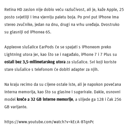
Retina HD zaslon nije dobio veću razlučivost, ali je, kaže Apple, 25
posto svjetliji i ima vjerniju paletu boja. Po prvi put iPhone ima
stereo zvučnike, jedan na dnu, drugi na vrhu uređaja. Dvostruko
su glasniji od iPhonea 6S.
Appleove slušalice EarPods će se spajati s iPhoneom preko
Lightning utora jer, kao što se i nagađalo, iPhone 7 i 7 Plus su
ostali bez 3,5-milimetarskog utora
za slušalice. Svi koji koriste
stare slušalice s telefonom će dobiti adapter za njih.
Na kraju recimo da su cijene ostale iste, ali je napokon povećana
interna memorija, kao što su glasine i sugerirale. Dakle, osnovni
model
kreće a 32 GB interne memorije
, a slijede ga 128 i čak 256
GB varijante.
https://www.youtube.com/watch?v=kEcA-8TqnPc