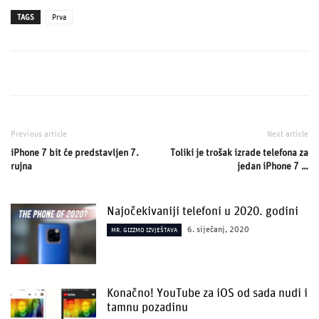
TAGS
Prva
Previous article
Next article
iPhone 7 bit će predstavljen 7.
Toliki je trošak izrade telefona za
rujna
jedan iPhone 7 …
Najočekivaniji telefoni u 2020. godini
6. siječanj, 2020
MR. GIZZMO IZVJEŠTAVA
Konačno! YouTube za iOS od sada nudi i
tamnu pozadinu