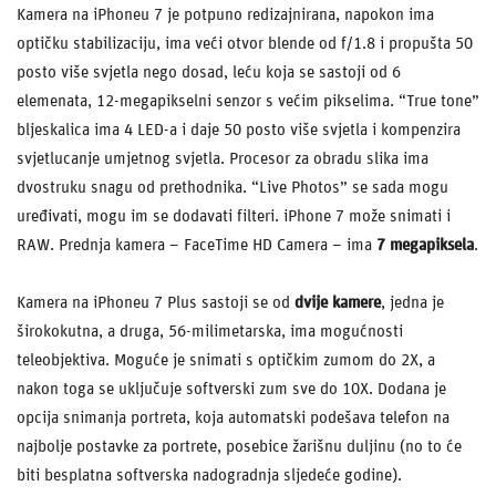
Kamera na iPhoneu 7 je potpuno redizajnirana, napokon ima
optičku stabilizaciju, ima veći otvor blende od f/1.8 i propušta 50
posto više svjetla nego dosad, leću koja se sastoji od 6
elemenata, 12-megapikselni senzor s većim pikselima. “True tone”
bljeskalica ima 4 LED-a i daje 50 posto više svjetla i kompenzira
svjetlucanje umjetnog svjetla. Procesor za obradu slika ima
dvostruku snagu od prethodnika. “Live Photos” se sada mogu
uređivati, mogu im se dodavati filteri. iPhone 7 može snimati i
RAW. Prednja kamera – FaceTime HD Camera – ima
7 megapiksela
.
Kamera na iPhoneu 7 Plus sastoji se od
dvije kamere
, jedna je
širokokutna, a druga, 56-milimetarska, ima mogućnosti
teleobjektiva. Moguće je snimati s optičkim zumom do 2X, a
nakon toga se uključuje softverski zum sve do 10X. Dodana je
opcija snimanja portreta, koja automatski podešava telefon na
najbolje postavke za portrete, posebice žarišnu duljinu (no to će
biti besplatna softverska nadogradnja sljedeće godine).