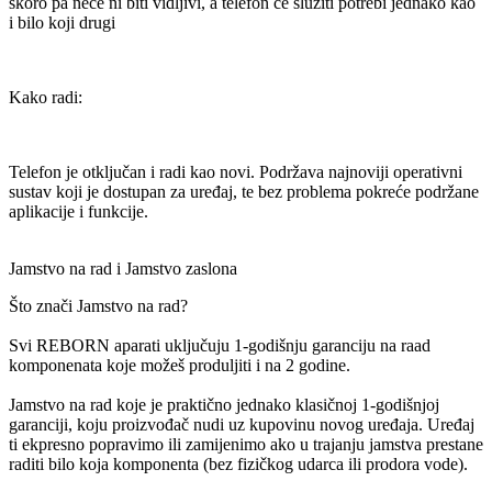
skoro pa neće ni biti vidljivi, a telefon će služiti potrebi jednako kao
i bilo koji drugi
Kako radi:
Telefon je otključan i radi kao novi. Podržava najnoviji operativni
sustav koji je dostupan za uređaj, te bez problema pokreće podržane
aplikacije i funkcije.
Jamstvo na rad i Jamstvo zaslona
Što znači Jamstvo na rad?
Svi REBORN aparati uključuju 1-godišnju garanciju na raad
komponenata koje možeš produljiti i na 2 godine.
Jamstvo na rad koje je praktično jednako klasičnoj 1-godišnjoj
garanciji, koju proizvođač nudi uz kupovinu novog uređaja. Uređaj
ti ekpresno popravimo ili zamijenimo ako u trajanju jamstva prestane
raditi bilo koja komponenta (bez fizičkog udarca ili prodora vode).