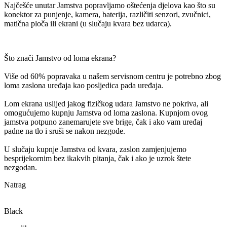
Najčešće unutar Jamstva popravljamo oštećenja djelova kao što su
konektor za punjenje, kamera, baterija, različiti senzori, zvučnici,
matična ploča ili ekrani (u slučaju kvara bez udarca).
Što znači Jamstvo od loma ekrana?
Više od 60% popravaka u našem servisnom centru je potrebno zbog
loma zaslona uređaja kao posljedica pada uređaja.
Lom ekrana uslijed jakog fizičkog udara Jamstvo ne pokriva, ali
omogućujemo kupnju Jamstva od loma zaslona. Kupnjom ovog
jamstva potpuno zanemarujete sve brige, čak i ako vam uređaj
padne na tlo i sruši se nakon nezgode.
U slučaju kupnje Jamstva od kvara, zaslon zamjenjujemo
besprijekornim bez ikakvih pitanja, čak i ako je uzrok štete
nezgodan.
Natrag
Black