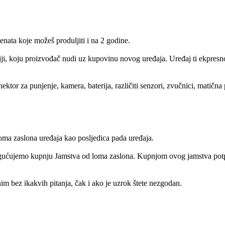
ata koje možeš produljiti i na 2 godine.
iji, koju proizvođač nudi uz kupovinu novog uređaja. Uređaj ti ekpresno
or za punjenje, kamera, baterija, različiti senzori, zvučnici, matična p
ma zaslona uređaja kao posljedica pada uređaja.
gućujemo kupnju Jamstva od loma zaslona. Kupnjom ovog jamstva potpun
m bez ikakvih pitanja, čak i ako je uzrok štete nezgodan.