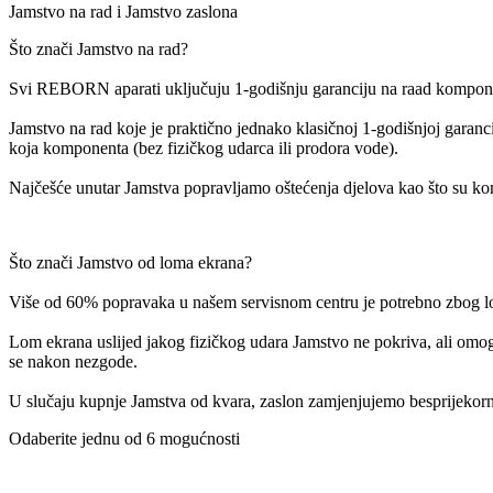
Jamstvo na rad i Jamstvo zaslona
Što znači Jamstvo na rad?
Svi REBORN aparati uključuju 1-godišnju garanciju na raad komponen
Jamstvo na rad koje je praktično jednako klasičnoj 1-godišnjoj garanc
koja komponenta (bez fizičkog udarca ili prodora vode).
Najčešće unutar Jamstva popravljamo oštećenja djelova kao što su konekt
Što znači Jamstvo od loma ekrana?
Više od 60% popravaka u našem servisnom centru je potrebno zbog lo
Lom ekrana uslijed jakog fizičkog udara Jamstvo ne pokriva, ali omo
se nakon nezgode.
U slučaju kupnje Jamstva od kvara, zaslon zamjenjujemo besprijekorni
Odaberite jednu od 6 mogućnosti