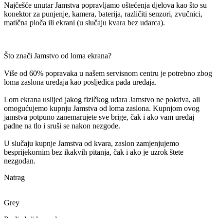
Najčešće unutar Jamstva popravljamo oštećenja djelova kao što su
konektor za punjenje, kamera, baterija, različiti senzori, zvučnici,
matična ploča ili ekrani (u slučaju kvara bez udarca).
Što znači Jamstvo od loma ekrana?
Više od 60% popravaka u našem servisnom centru je potrebno zbog
loma zaslona uređaja kao posljedica pada uređaja.
Lom ekrana uslijed jakog fizičkog udara Jamstvo ne pokriva, ali
omogućujemo kupnju Jamstva od loma zaslona. Kupnjom ovog
jamstva potpuno zanemarujete sve brige, čak i ako vam uređaj
padne na tlo i sruši se nakon nezgode.
U slučaju kupnje Jamstva od kvara, zaslon zamjenjujemo
besprijekornim bez ikakvih pitanja, čak i ako je uzrok štete
nezgodan.
Natrag
Grey