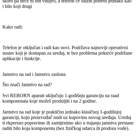
skoro pa neće ni biti vidljivi, a telefon će služiti potrebi jednako kao
i bilo koji drugi
Kako radi:
Telefon je otključan i radi kao novi. Podržava najnoviji operativni
sustav koji je dostupan za uređaj, te bez problema pokreće podržane
aplikacije i funkcije.
Jamstvo na rad i Jamstvo zaslona
Što znači Jamstvo na rad?
Svi REBORN aparati uključuju 1-godišnju garanciju na raad
komponenata koje možeš produljiti i na 2 godine.
Jamstvo na rad koje je praktično jednako klasičnoj 1-godišnjoj
garanciji, koju proizvođač nudi uz kupovinu novog uređaja. Uređaj
ti ekpresno popravimo ili zamijenimo ako u trajanju jamstva prestane
raditi bilo koja komponenta (bez fizičkog udarca ili prodora vode).