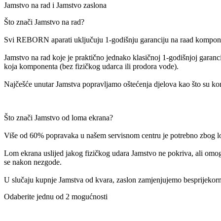
Jamstvo na rad i Jamstvo zaslona
Što znači Jamstvo na rad?
Svi REBORN aparati uključuju 1-godišnju garanciju na raad komponen
Jamstvo na rad koje je praktično jednako klasičnoj 1-godišnjoj garanc
koja komponenta (bez fizičkog udarca ili prodora vode).
Najčešće unutar Jamstva popravljamo oštećenja djelova kao što su konekt
Što znači Jamstvo od loma ekrana?
Više od 60% popravaka u našem servisnom centru je potrebno zbog lo
Lom ekrana uslijed jakog fizičkog udara Jamstvo ne pokriva, ali omo
se nakon nezgode.
U slučaju kupnje Jamstva od kvara, zaslon zamjenjujemo besprijekorni
Odaberite jednu od 2 mogućnosti