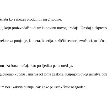
ata koje možeš produljiti i na 2 godine.
iji, koju proizvođač nudi uz kupovinu novog uređaja. Uređaj ti ekpresno
or za punjenje, kamera, baterija, različiti senzori, zvučnici, matična p
ma zaslona uređaja kao posljedica pada uređaja.
gućujemo kupnju Jamstva od loma zaslona. Kupnjom ovog jamstva potpun
m bez ikakvih pitanja, čak i ako je uzrok štete nezgodan.