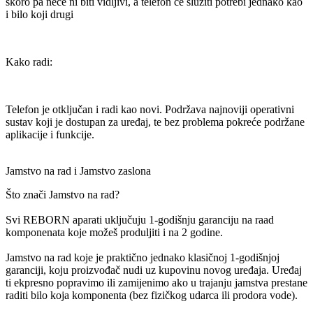
skoro pa neće ni biti vidljivi, a telefon će služiti potrebi jednako kao
i bilo koji drugi
Kako radi:
Telefon je otključan i radi kao novi. Podržava najnoviji operativni
sustav koji je dostupan za uređaj, te bez problema pokreće podržane
aplikacije i funkcije.
Jamstvo na rad i Jamstvo zaslona
Što znači Jamstvo na rad?
Svi REBORN aparati uključuju 1-godišnju garanciju na raad
komponenata koje možeš produljiti i na 2 godine.
Jamstvo na rad koje je praktično jednako klasičnoj 1-godišnjoj
garanciji, koju proizvođač nudi uz kupovinu novog uređaja. Uređaj
ti ekpresno popravimo ili zamijenimo ako u trajanju jamstva prestane
raditi bilo koja komponenta (bez fizičkog udarca ili prodora vode).