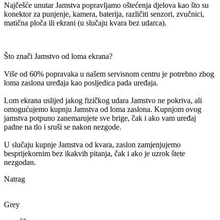
Najčešće unutar Jamstva popravljamo oštećenja djelova kao što su
konektor za punjenje, kamera, baterija, različiti senzori, zvučnici,
matična ploča ili ekrani (u slučaju kvara bez udarca).
Što znači Jamstvo od loma ekrana?
Više od 60% popravaka u našem servisnom centru je potrebno zbog
loma zaslona uređaja kao posljedica pada uređaja.
Lom ekrana uslijed jakog fizičkog udara Jamstvo ne pokriva, ali
omogućujemo kupnju Jamstva od loma zaslona. Kupnjom ovog
jamstva potpuno zanemarujete sve brige, čak i ako vam uređaj
padne na tlo i sruši se nakon nezgode.
U slučaju kupnje Jamstva od kvara, zaslon zamjenjujemo
besprijekornim bez ikakvih pitanja, čak i ako je uzrok štete
nezgodan.
Natrag
Grey