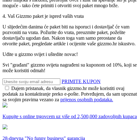
moguće - tako ćete primiti i otvoriti svoj paket mnogo brže.
4. Vaš Gizzmo paket je ispred vaših vrata
U slijedećim danima će paket biti na isporuci i dostavljač će vam
pozvoniti na vrata. Požurite do vrata, preuzmite paket, poželite
dostavljaču ugodan dan. Nakon toga vam samo preostane da
otvorite paket, pregledate artikle i ocijenite vaše gizzmo.hr iskustvo.
Uđite u gizzmo svijet i uštedite novac!
Svi "građani" gizzmo svijeta nagrađeni su kuponom od 10%, koji se
može koristiti odmah!
PRIMITE KUPON
Dajem pristanak, da vlasnik gizzmo.hr može koristiti ovaj
podatak za kontaktiranje preko e-pošte. Potvrđujem, da sam upoznat
sa svojim pravima vezano za
prijenos osobnih podataka.
Kupujte s online trgovcem uz
više od 2,500,000 zadovoljnih kupaca
28-dnevna
"No funny business" garancija