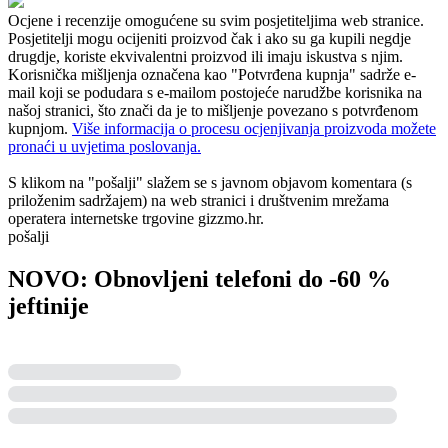
Ocjene i recenzije omogućene su svim posjetiteljima web stranice.
Posjetitelji mogu ocijeniti proizvod čak i ako su ga kupili negdje
drugdje, koriste ekvivalentni proizvod ili imaju iskustva s njim.
Korisnička mišljenja označena kao "Potvrđena kupnja" sadrže e-
mail koji se podudara s e-mailom postojeće narudžbe korisnika na
našoj stranici, što znači da je to mišljenje povezano s potvrđenom
kupnjom.
Više informacija o procesu ocjenjivanja proizvoda možete
pronaći u uvjetima poslovanja.
S klikom na "pošalji" slažem se s javnom objavom komentara (s
priloženim sadržajem) na web stranici i društvenim mrežama
operatera internetske trgovine gizzmo.hr.
pošalji
NOVO: Obnovljeni telefoni do -60 %
jeftinije