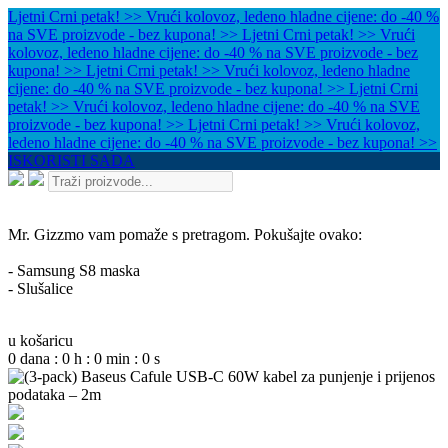
Ljetni Crni petak! >> Vrući kolovoz, ledeno hladne cijene: do -40 %
na SVE proizvode - bez kupona! >>
Ljetni Crni petak! >> Vrući
kolovoz, ledeno hladne cijene: do -40 % na SVE proizvode - bez
kupona! >>
Ljetni Crni petak! >> Vrući kolovoz, ledeno hladne
cijene: do -40 % na SVE proizvode - bez kupona! >>
Ljetni Crni
petak! >> Vrući kolovoz, ledeno hladne cijene: do -40 % na SVE
proizvode - bez kupona! >>
Ljetni Crni petak! >> Vrući kolovoz,
ledeno hladne cijene: do -40 % na SVE proizvode - bez kupona! >>
ISKORISTI SADA
Mr. Gizzmo vam pomaže s pretragom. Pokušajte ovako:
- Samsung S8 maska
- Slušalice
u košaricu
0
dana
:
0
h
:
0
min
:
0
s