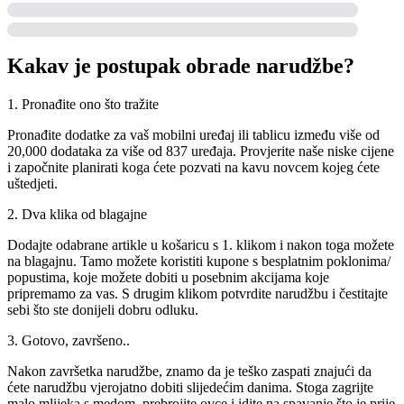
Kakav je postupak obrade narudžbe?
1. Pronađite ono što tražite
Pronađite dodatke za vaš mobilni uređaj ili tablicu između više od
20,000 dodataka za više od 837 uređaja. Provjerite naše niske cijene
i započnite planirati koga ćete pozvati na kavu novcem kojeg ćete
uštedjeti.
2. Dva klika od blagajne
Dodajte odabrane artikle u košaricu s 1. klikom i nakon toga možete
na blagajnu. Tamo možete koristiti kupone s besplatnim poklonima/
popustima, koje možete dobiti u posebnim akcijama koje
pripremamo za vas. S drugim klikom potvrdite narudžbu i čestitajte
sebi što ste donijeli dobru odluku.
3. Gotovo, završeno..
Nakon završetka narudžbe, znamo da je teško zaspati znajući da
ćete narudžbu vjerojatno dobiti slijedećim danima. Stoga zagrijte
malo mlijeka s medom, prebrojite ovce i idite na spavanje što je prije