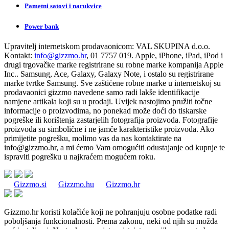
Pametni satovi i narukvice
Power bank
Upravitelj internetskom prodavaonicom:
VAL SKUPINA d.o.o.
Kontakt:
info@gizzmo.hr
, 01 7757 019. Apple, iPhone, iPad, iPod i
drugi trgovačke marke registrirane su robne marke kompanija Apple
Inc.. Samsung, Ace, Galaxy, Galaxy Note, i ostalo su registrirane
marke tvrtke Samsung. Sve zaštićene robne marke u internetskoj su
prodavaonici gizzmo navedene samo radi lakše identifikacije
namjene artikala koji su u prodaji. Uvijek nastojimo pružiti točne
informacije o proizvodima, no ponekad može doći do tiskarske
pogreške ili korištenja zastarjelih fotografija proizvoda. Fotografije
proizvoda su simbolične i ne jamče karakteristike proizvoda. Ako
primijetite pogrešku, molimo vas da nas kontaktirate na
info@gizzmo.hr
, a mi ćemo Vam omogućiti odustajanje od kupnje te
ispraviti pogrešku u najkraćem mogućem roku.
Gizzmo.si
Gizzmo.hu
Gizzmo.hr
Gizzmo.hr koristi kolačiće koji ne pohranjuju osobne podatke radi
poboljšanja funkcionalnosti. Prema zakonu, neki od njih su možda