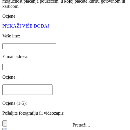
mogućnost
plaćanja pouzećem
, u kojoj plaćate kuriru gotovinom ili
karticom.
Ocjene
PRIKAŽI VIŠE
DODAJ
Vaše ime:
E-mail adresa:
Ocjena:
Ocjena (1-5):
Pošaljite fotografiju ili videozapis:
Pretraži...