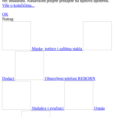
već instalirani. Nastavkom posjete pristajete na njihovu upotrebu.
Više o kolačićima...
OK
Natrag
Maske, torbice i zaštitna stakla
Dodaci
Obnovljeni telefoni REBORN
Slušalice i zvučnici
Ostala