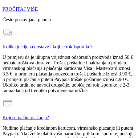
PROČITAJ VIŠE
Često postavljana pitanja
Kolika je cijena dostave i koji je rok isporuke?
U primjeru da je ukupna vrijednost odabranih proizvoda
iznad 50 €
nemate troškova dostave
. Trošak poštarine i pakiranja u primjeru
virmanskog plaćanja i plaćanja karticama Visa i Mastercard iznosi
3.5 €
, u primjeru plaćanja pouzećem trošak poštarine iznosi
3.90 €
, i
u primjeru plaćanja putem Paypala trošak poštarine iznosi
4.90 €
.
Ukoliko artikl ne navodi drugačije, uobičajeni rok isporuke je 2-3
radna dana od trenutka potvrđene narudžbe.
Koji su načini plaćanja?
Nudimo plaćanje
kreditnom karticom, virmansko plaćanje ili putem
Paypala
. Ako želite platiti vašu narudžbu prilikom isporuke, postoji