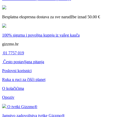
Besplatna ekspresna dostava
za sve narudžbe iznad 50.00 €
100% sigurna i povoljna kupnja
iz vašeg kauča
gizzmo.hr
01 7757 019
Često postavljana pitanja
Poslovni korisnici
Ruka u ruci za čišći planet
O kolačićima
Opoziv
O tvrtki Gizzmo®
Jamstvo zadovoljstva tvrtke Gizzmo®