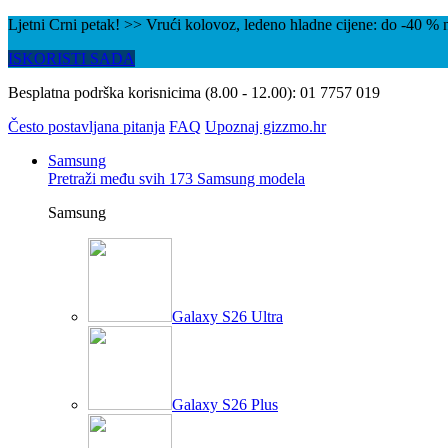
Ljetni Crni petak! >> Vrući kolovoz, ledeno hladne cijene: do -40 
ISKORISTI SADA
Besplatna podrška korisnicima (8.00 - 12.00):
01 7757 019
Često postavljana pitanja
FAQ
Upoznaj gizzmo.hr
Samsung
Pretraži među svih 173 Samsung modela
Samsung
Galaxy S26 Ultra
Galaxy S26 Plus