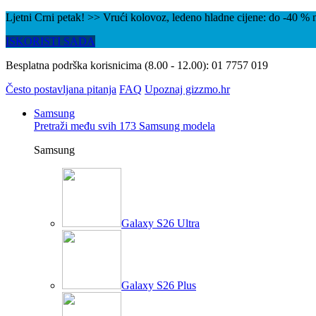
Ljetni Crni petak! >> Vrući kolovoz, ledeno hladne cijene: do -40 
ISKORISTI SADA
Besplatna podrška korisnicima (8.00 - 12.00):
01 7757 019
Često postavljana pitanja
FAQ
Upoznaj gizzmo.hr
Samsung
Pretraži među svih 173 Samsung modela
Samsung
Galaxy S26 Ultra
Galaxy S26 Plus