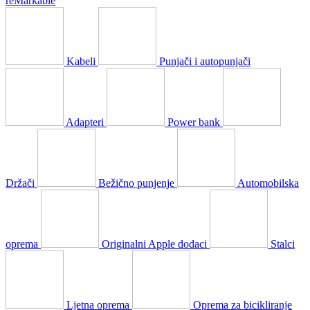
reMarkable
Kabeli
Punjači i autopunjači
Adapteri
Power bank
Držači
Bežično punjenje
Automobilska
oprema
Originalni Apple dodaci
Stalci
Ljetna oprema
Oprema za bicikliranje