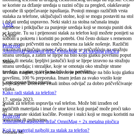
se koriste za držanje uređaja u razini očiju za pregled, olakšavanje
uporabe ili sprječavanje ispuštanja. Postoji mnogo različitih vrsta
stalaka za telefone, uključujući stolne, koji se mogu postaviti na stol
i držati uređaj uspravno. Neki stalci za stolna računala imaju
VIŠE
ugrađene i priključke za punjenje uređaja koji se moraju puniti dok
se koriste. Tu su i prijenosni stalak za telefon koji možete ponijeti sa
Ocjene
sobom u pokretu i koristiti po potrebi. Oni često dolaze s remenom
pa se mogu pričvrstiti na omču remena za lakše nošenje. Različiti
Proizvod
rukohvati uključuju usisne čašice, koje se pričvršćuju na stražnju
Aluminijski magnetni držač OmniMag + 2x metalna pločica
stranu uređaja, a zatim se lijepe na bilo koju glatku površinu poput
stakla ili metala; ljepljivi jastučići koji se lijepe izravno na stražnju
Mateo
stranu uređaja; i stezaljke, koje se omotaju oko stražnje strane
uređaja, a zatim se stežu na bilo koju površinu.
Izvrstan magnet, jak i jednostavno se pričvršćuje na bilo koju glatku
površinu, 100 % preporuka. Imam jedan za svako vozilo koje
Često postavljana pitanja
posjedujem! Dobivate i mali imbus odvijač za dobro pričvršćivanje
vijaka.
Kako radi stalak za telefon?
17. srpnja 2023.
Stalak za telefon uspravlja vaš telefon. Može biti izrađen od
4
različitih materijala i imat će utor kroz koji punjač može proći tako
82
da ne morate skidati kućište. Postoje i stalci koji se mogu koristiti na
Proizvod
stolovima ili pultovima.
Aluminijski magnetni držač OmniMag + 2x metalna pločica
Koji je materijal najbolji za stalak za telefon?
Gorana M.