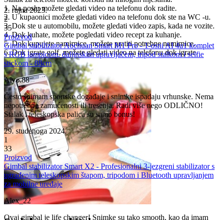
1. Na poslu možete gledati video na telefonu dok radite.
2. rujna 2023.
2. U kupaonici možete gledati video na telefonu dok ste na WC -u.
2
3. Dok ste u automobilu, možete gledati video zapis, kada ne vozite.
35
4. Dok kuhate, možete pogledati video recept za kuhanje.
Proizvod
5. Dok kupujete namirnice, možete pratiti potrebne namirnice.
Gimbal stabilizator Aochuan Smart M1 Pro - 1-osni AI 4u1 komplet
6. Dok igrate golf, možete gledati video na telefonu dok igrate.
s RGB lampicom, daljinskim upravljačem, tripod stalkom i selfie
stickom - 88cm
Alyo.88
Često snimam sportske događaje i snimke ispadaju vrhunske. Nema
nepotrebne zamućenosti ili tresenja. Radi više nego ODLIČNO!
Stalak i teleskopska palica su samo bonus!
29. studenoga 2024.
1
33
Proizvod
Gimbal stabilizator Smart X2 - Profesionalni 3-jezgreni stabilizator s
ugrađenim teleskopskim štapom, tripodom i Bluetooth upravljanjem
za mobilne uređaje
Alex_22
Ovaj gimbal je life changer! Snimke su tako smooth, kao da imam