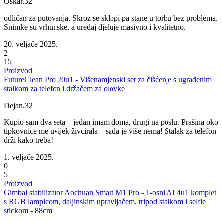
Oskar.32
odličan za putovanja. Skroz se sklopi pa stane u torbu bez problema.
Snimke su vrhunske, a uređaj djeluje masivno i kvalitetno.
20. veljače 2025.
2
15
Proizvod
FutureClean Pro 20u1 - Višenamjenski set za čišćenje s ugrađenim
stalkom za telefon i držačem za olovke
Dejan.32
Kupio sam dva seta – jedan imam doma, drugi na poslu. Prašina oko
tipkovnice me uvijek živcirala – sada je više nema! Stalak za telefon
drži kako treba!
1. veljače 2025.
0
5
Proizvod
Gimbal stabilizator Aochuan Smart M1 Pro - 1-osni AI 4u1 komplet
s RGB lampicom, daljinskim upravljačem, tripod stalkom i selfie
stickom - 88cm