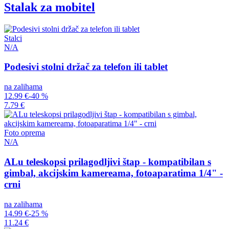
Stalak za mobitel
Stalci
N/A
Podesivi stolni držač za telefon ili tablet
na zalihama
12.99 €
-40 %
7.79 €
Foto oprema
N/A
ALu teleskopsi prilagodljivi štap - kompatibilan s
gimbal, akcijskim kamereama, fotoaparatima 1/4" -
crni
na zalihama
14.99 €
-25 %
11.24 €