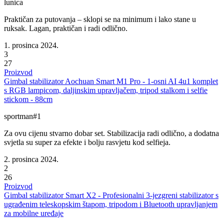
lunica
Praktičan za putovanja – sklopi se na minimum i lako stane u
ruksak. Lagan, praktičan i radi odlično.
1. prosinca 2024.
3
27
Proizvod
Gimbal stabilizator Aochuan Smart M1 Pro - 1-osni AI 4u1 komplet
s RGB lampicom, daljinskim upravljačem, tripod stalkom i selfie
stickom - 88cm
sportman#1
Za ovu cijenu stvarno dobar set. Stabilizacija radi odlično, a dodatna
svjetla su super za efekte i bolju rasvjetu kod selfieja.
2. prosinca 2024.
2
26
Proizvod
Gimbal stabilizator Smart X2 - Profesionalni 3-jezgreni stabilizator s
ugrađenim teleskopskim štapom, tripodom i Bluetooth upravljanjem
za mobilne uređaje