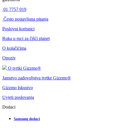
01 7757 019
Često postavljana pitanja
Poslovni korisnici
Ruka u ruci za čišći planet
O kolačićima
Opoziv
O tvrtki Gizzmo®
Jamstvo zadovoljstva tvrtke Gizzmo®
Gizzmo Iskustvo
Uvjeti poslovanja
Dodaci
Samsung dodaci