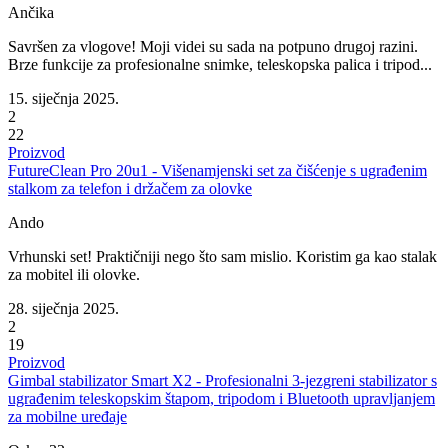
Ančika
Savršen za vlogove! Moji videi su sada na potpuno drugoj razini.
Brze funkcije za profesionalne snimke, teleskopska palica i tripod...
15. siječnja 2025.
2
22
Proizvod
FutureClean Pro 20u1 - Višenamjenski set za čišćenje s ugrađenim
stalkom za telefon i držačem za olovke
Ando
Vrhunski set! Praktičniji nego što sam mislio. Koristim ga kao stalak
za mobitel ili olovke.
28. siječnja 2025.
2
19
Proizvod
Gimbal stabilizator Smart X2 - Profesionalni 3-jezgreni stabilizator s
ugrađenim teleskopskim štapom, tripodom i Bluetooth upravljanjem
za mobilne uređaje