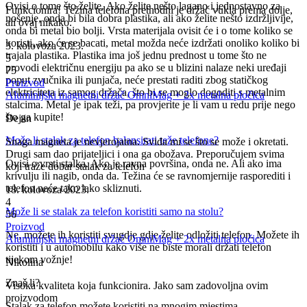
Ovisi o tome što želite. Ako želite nešto lagano i jednostavno za
Funkcionira! Težina telefona prethodni je držač vukla prema dolje,
nošenje, onda bi bila dobra plastika, ali ako želite nešto izdržljivije,
ali ovaj nikako.
onda bi metal bio bolji. Vrsta materijala ovisit će i o tome koliko se
koristi, ako će se bacati, metal možda neće izdržati onoliko koliko bi
3. kolovoza 2023.
trajala plastika. Plastika ima još jednu prednost u tome što ne
5
provodi električnu energiju pa ako se u blizini nalaze neki uređaji
75
poput zvučnika ili punjača, neće prestati raditi zbog statičkog
Proizvod
elektriciteta iz samog držača, što bi se moglo dogoditi s metalnim
Aluminijski magnetni držač OmniMag + 2x metalna pločica
stalcima. Metal je ipak teži, pa provjerite je li vam u redu prije nego
što ga kupite!
Dejan
Može li stalak za telefon balansirati teže telefone?
Snaga magneta je nevjerojatna. Sviđa mi se što se može i okretati.
Drugi sam dao prijateljici i ona ga obožava. Preporučujem svima
Ovisi o vrsti stalka. Ako je ravna površina, onda ne. Ali ako ima
koji traže dobar stalak za telefon
krivulju ili nagib, onda da. Težina će se ravnomjernije rasporediti i
telefon neće tako lako skliznuti.
18. kolovoza 2023.
4
Može li se stalak za telefon koristiti samo na stolu?
56
Proizvod
Ne, možete ih koristiti svugdje gdje želite odložiti telefon. Možete ih
Aluminijski magnetni držač OmniMag + 2x metalna pločica
koristiti i u automobilu kako više ne biste morali držati telefon
tijekom vožnje!
Nikolina
Znaš li?
Visoka kvaliteta koja funkcionira. Jako sam zadovoljna ovim
proizvodom
Stalak za telefon možete koristiti na mnogim mjestima.