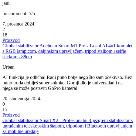
janii
no comment! 5/5
7. prosinca 2024.
2
18
Proizvod
Gimbal stabilizator Aochuan Smart M1 Pro - 1-osni AI 4u1 komplet
s RGB lampicom, daljinskim upravljačem, tripod stalkom i selfie
stickom - 88cm
Urban
AI funkcija je odlična! Radi puno bolje nego što sam očekivao. Bez
puno truda dobiješ super snimke. Gornji dio je univerzalan i na
njega se može postaviti GoPro kamera!
20. studenoga 2024.
0
15
Proizvod
Gimbal stabilizator Smart X2 - Profesionalni 3-jezgreni stabilizator s
ugrađenim teleskopskim štapom, tripodom i Bluetooth upravljanjem
za mobilne uređaje