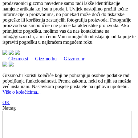
prodavaonici gizzmo navedene samo radi lakše identifikacije
namjene artikala koji su u prodaji. Uvijek nastojimo pružiti točne
informacije o proizvodima, no ponekad može doći do tiskarske
pogreške ili korištenja zastarjelih fotografija proizvoda. Fotografije
proizvoda su simbolične i ne jamče karakteristike proizvoda. Ako
primijetite pogrešku, molimo vas da nas kontaktirate na
info@gizzmo.hr
, a mi ćemo Vam omogućiti odustajanje od kupnje te
ispraviti pogrešku u najkraćem mogućem roku.
Gizzmo.si
Gizzmo.hu
Gizzmo.hr
Gizzmo.hr koristi kolačiće koji ne pohranjuju osobne podatke radi
poboljšanja funkcionalnosti. Prema zakonu, neki od njih su možda
već instalirani. Nastavkom posjete pristajete na njihovu upotrebu.
Više o kolačićima...
OK
Natrag