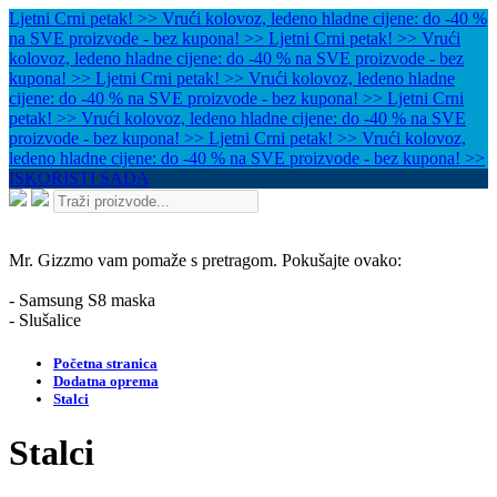
Ljetni Crni petak! >> Vrući kolovoz, ledeno hladne cijene: do -40 %
na SVE proizvode - bez kupona! >>
Ljetni Crni petak! >> Vrući
kolovoz, ledeno hladne cijene: do -40 % na SVE proizvode - bez
kupona! >>
Ljetni Crni petak! >> Vrući kolovoz, ledeno hladne
cijene: do -40 % na SVE proizvode - bez kupona! >>
Ljetni Crni
petak! >> Vrući kolovoz, ledeno hladne cijene: do -40 % na SVE
proizvode - bez kupona! >>
Ljetni Crni petak! >> Vrući kolovoz,
ledeno hladne cijene: do -40 % na SVE proizvode - bez kupona! >>
ISKORISTI SADA
Mr. Gizzmo vam pomaže s pretragom. Pokušajte ovako:
- Samsung S8 maska
- Slušalice
Početna stranica
Dodatna oprema
Stalci
Stalci