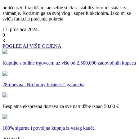
odličenset! Praktičan kao selfie stick sa stabilizatorom i stalak za
snimanje. Koristim ga za svoj vlog i super funkcionira. Jako mi se
sviđa funkcija praćenja pokreta.
17. prosinca 2024.
0
3
POGLEDAJ VIŠE OCJENA
Kupujte s online trgovcem uz
više od 2,500,000 zadovoljnih kupaca
28-dnevna
"No funny business" garancija
Besplatna ekspresna dostava
za sve narudžbe iznad 50.00 €
100% sigurna i povoljna kupnja
iz vašeg kauča
gizzmo.hr