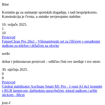
Bine
Koristim ga za snimanje sportskih događaja, i radi besprijekorno.
Konstrukcija je čvrsta, a snimke nevjerojatno stabilne.
10. veljače 2025.
1
10
Proizvod
FutureClean Pro 20u1 - Višenamjenski set za čišćenje s ugrađenim
stalkom za telefon i držačem za olovke
serđo
dobar i jednostavan proizvod – odlično čisti sve uređaje i sve utore.
30. siječnja 2025.
0
8
Proizvod
Gimbal stabilizator Aochuan Smart M1 Pro - 1-osni AI 4u1 komplet
s RGB lampicom, daljinskim upravljačem, tripod stalkom i selfie
stickom - 88cm
joze-f