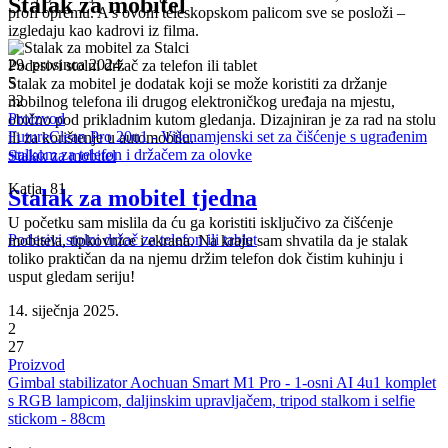
Stalak za mobitel
profi opremu. A s ovom teleskopskom palicom sve se posloži –
izgledaju kao kadrovi iz filma.
29. prosinca 2024.
Podesivi stolni držač za telefon ili tablet
5
Stalak za mobitel je dodatak koji se može koristiti za držanje
32
mobilnog telefona ili drugog elektroničkog uređaja na mjestu,
Proizvod
obično pod prikladnim kutom gledanja. Dizajniran je za rad na stolu
FutureClean Pro 20u1 - Višenamjenski set za čišćenje s ugrađenim
ili za korištenje u automobilu.
stalkom za telefon i držačem za olovke
Stalak za mobitel
Katja_81
Stalak za mobitel tjedna
U početku sam mislila da ću ga koristiti isključivo za čišćenje
Podesivi stolni držač za telefon ili tablet
mobitela, tipkovnice i ekrana. Na kraju sam shvatila da je stalak
toliko praktičan da na njemu držim telefon dok čistim kuhinju i
usput gledam seriju!
14. siječnja 2025.
2
27
Proizvod
Gimbal stabilizator Aochuan Smart M1 Pro - 1-osni AI 4u1 komplet
s RGB lampicom, daljinskim upravljačem, tripod stalkom i selfie
stickom - 88cm