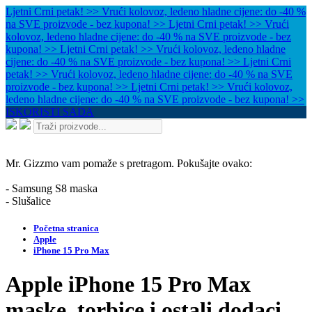
Ljetni Crni petak! >> Vrući kolovoz, ledeno hladne cijene: do -40 %
na SVE proizvode - bez kupona! >>
Ljetni Crni petak! >> Vrući
kolovoz, ledeno hladne cijene: do -40 % na SVE proizvode - bez
kupona! >>
Ljetni Crni petak! >> Vrući kolovoz, ledeno hladne
cijene: do -40 % na SVE proizvode - bez kupona! >>
Ljetni Crni
petak! >> Vrući kolovoz, ledeno hladne cijene: do -40 % na SVE
proizvode - bez kupona! >>
Ljetni Crni petak! >> Vrući kolovoz,
ledeno hladne cijene: do -40 % na SVE proizvode - bez kupona! >>
ISKORISTI SADA
Mr. Gizzmo vam pomaže s pretragom. Pokušajte ovako:
- Samsung S8 maska
- Slušalice
Početna stranica
Apple
iPhone 15 Pro Max
Apple iPhone 15 Pro Max
maske, torbice i ostali dodaci