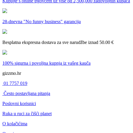
Kupujte s online trgovcem uz
više od 2,500,000 zadovoljnih kupaca
28-dnevna
"No funny business" garancija
Besplatna ekspresna dostava
za sve narudžbe iznad 50.00 €
100% sigurna i povoljna kupnja
iz vašeg kauča
gizzmo.hr
01 7757 019
Često postavljana pitanja
Poslovni korisnici
Ruka u ruci za čišći planet
O kolačićima