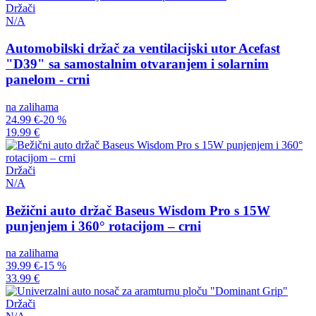
Držači
N/A
Automobilski držač za ventilacijski utor Acefast
"D39" sa samostalnim otvaranjem i solarnim
panelom - crni
na zalihama
24.99 €
-20 %
19.99 €
Držači
N/A
Bežični auto držač Baseus Wisdom Pro s 15W
punjenjem i 360° rotacijom – crni
na zalihama
39.99 €
-15 %
33.99 €
Držači