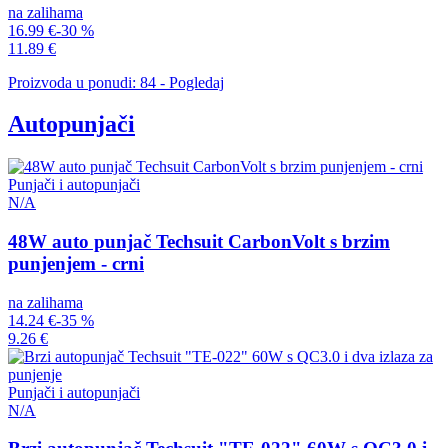
na zalihama
16.99 €
-30 %
11.89 €
Proizvoda u ponudi: 84 - Pogledaj
Autopunjači
Punjači i autopunjači
N/A
48W auto punjač Techsuit CarbonVolt s brzim
punjenjem - crni
na zalihama
14.24 €
-35 %
9.26 €
Punjači i autopunjači
N/A