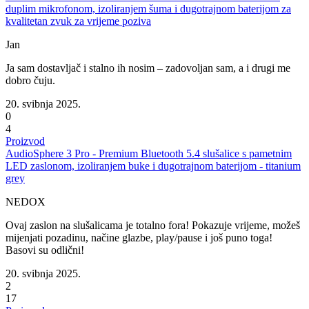
duplim mikrofonom, izoliranjem šuma i dugotrajnom baterijom za
kvalitetan zvuk za vrijeme poziva
Jan
Ja sam dostavljač i stalno ih nosim – zadovoljan sam, a i drugi me
dobro čuju.
20. svibnja 2025.
0
4
Proizvod
AudioSphere 3 Pro - Premium Bluetooth 5.4 slušalice s pametnim
LED zaslonom, izoliranjem buke i dugotrajnom baterijom - titanium
grey
NEDOX
Ovaj zaslon na slušalicama je totalno fora! Pokazuje vrijeme, možeš
mijenjati pozadinu, načine glazbe, play/pause i još puno toga!
Basovi su odlični!
20. svibnja 2025.
2
17