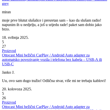
grey
miran
moje prve blutut slušalice i presretan sam – kao da slušam radio!
napunim ih u nedjelju, a još u srijedu rade! paket sam dobio jako
brzo.
18. svibnja 2025.
5
27
Proizvod
Ottocast Mini bežični CarPlay / Android Auto adapter za
automatsko povezivanje vozila i telefona bez kabela – USB-A ili
USB-C
Janko J.
Uu, ovo sam dugo tražio! Odlična stvar, više mi ne trebaju kablovi!
20. kolovoza 2025.
5
26
Proizvod
Ottocast Mini bežični CarPlay / Android Auto adapter za