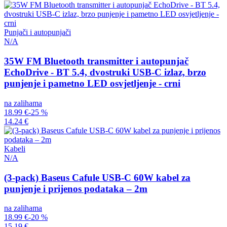
Punjači i autopunjači
N/A
35W FM Bluetooth transmitter i autopunjač
EchoDrive - BT 5.4, dvostruki USB-C izlaz, brzo
punjenje i pametno LED osvjetljenje - crni
na zalihama
18.99 €
-25 %
14.24 €
Kabeli
N/A
(3-pack) Baseus Cafule USB-C 60W kabel za
punjenje i prijenos podataka – 2m
na zalihama
18.99 €
-20 %
15.19 €