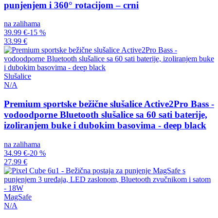
punjenjem i 360° rotacijom – crni
na zalihama
39.99 €
-15 %
33.99 €
Slušalice
N/A
Premium sportske bežične slušalice Active2Pro Bass -
vodoodporne Bluetooth slušalice sa 60 sati baterije,
izoliranjem buke i dubokim basovima - deep black
na zalihama
34.99 €
-20 %
27.99 €
MagSafe
N/A