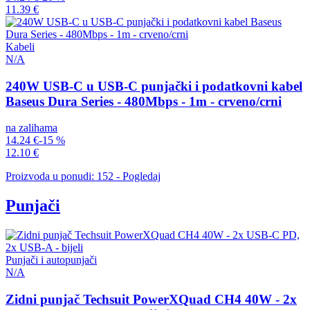
11.39 €
Kabeli
N/A
240W USB-C u USB-C punjački i podatkovni kabel
Baseus Dura Series - 480Mbps - 1m - crveno/crni
na zalihama
14.24 €
-15 %
12.10 €
Proizvoda u ponudi: 152 - Pogledaj
Punjači
Punjači i autopunjači
N/A
Zidni punjač Techsuit PowerXQuad CH4 40W - 2x