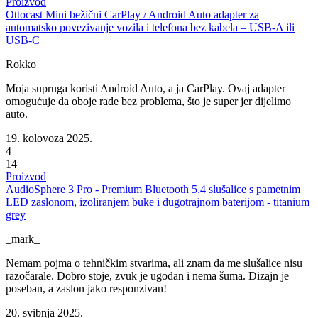
Proizvod
Ottocast Mini bežični CarPlay / Android Auto adapter za
automatsko povezivanje vozila i telefona bez kabela – USB-A ili
USB-C
Rokko
Moja supruga koristi Android Auto, a ja CarPlay. Ovaj adapter
omogućuje da oboje rade bez problema, što je super jer dijelimo
auto.
19. kolovoza 2025.
4
14
Proizvod
AudioSphere 3 Pro - Premium Bluetooth 5.4 slušalice s pametnim
LED zaslonom, izoliranjem buke i dugotrajnom baterijom - titanium
grey
_mark_
Nemam pojma o tehničkim stvarima, ali znam da me slušalice nisu
razočarale. Dobro stoje, zvuk je ugodan i nema šuma. Dizajn je
poseban, a zaslon jako responzivan!
20. svibnja 2025.