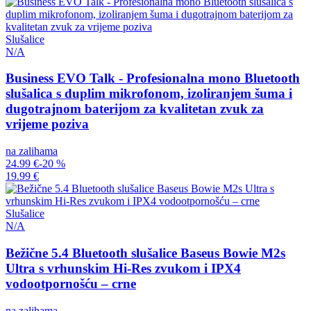
Slušalice
N/A
Business EVO Talk - Profesionalna mono Bluetooth
slušalica s duplim mikrofonom, izoliranjem šuma i
dugotrajnom baterijom za kvalitetan zvuk za
vrijeme poziva
na zalihama
24.99 €
-20 %
19.99 €
Slušalice
N/A
Bežične 5.4 Bluetooth slušalice Baseus Bowie M2s
Ultra s vrhunskim Hi-Res zvukom i IPX4
vodootpornošću – crne
na zalihama