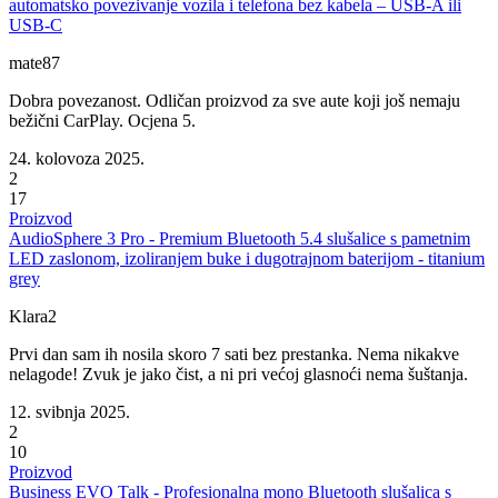
automatsko povezivanje vozila i telefona bez kabela – USB-A ili
USB-C
mate87
Dobra povezanost. Odličan proizvod za sve aute koji još nemaju
bežični CarPlay. Ocjena 5.
24. kolovoza 2025.
2
17
Proizvod
AudioSphere 3 Pro - Premium Bluetooth 5.4 slušalice s pametnim
LED zaslonom, izoliranjem buke i dugotrajnom baterijom - titanium
grey
Klara2
Prvi dan sam ih nosila skoro 7 sati bez prestanka. Nema nikakve
nelagode! Zvuk je jako čist, a ni pri većoj glasnoći nema šuštanja.
12. svibnja 2025.
2
10
Proizvod
Business EVO Talk - Profesionalna mono Bluetooth slušalica s