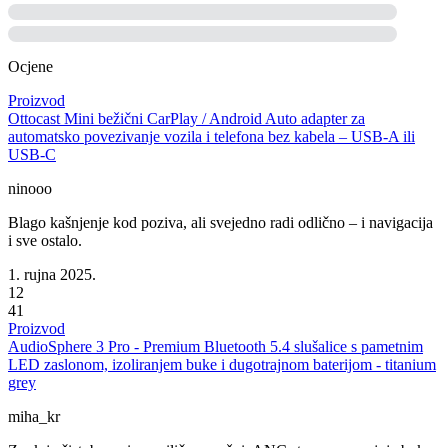
Ocjene
Proizvod
Ottocast Mini bežični CarPlay / Android Auto adapter za
automatsko povezivanje vozila i telefona bez kabela – USB-A ili
USB-C
ninooo
Blago kašnjenje kod poziva, ali svejedno radi odlično – i navigacija
i sve ostalo.
1. rujna 2025.
12
41
Proizvod
AudioSphere 3 Pro - Premium Bluetooth 5.4 slušalice s pametnim
LED zaslonom, izoliranjem buke i dugotrajnom baterijom - titanium
grey
miha_kr