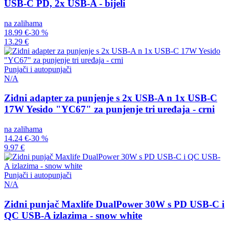
USB-C PD, 2x USB-A - bijeli
na zalihama
18.99 €
-30 %
13.29 €
Punjači i autopunjači
N/A
Zidni adapter za punjenje s 2x USB-A n 1x USB-C
17W Yesido "YC67" za punjenje tri uređaja - crni
na zalihama
14.24 €
-30 %
9.97 €
Punjači i autopunjači
N/A
Zidni punjač Maxlife DualPower 30W s PD USB-C i
QC USB-A izlazima - snow white