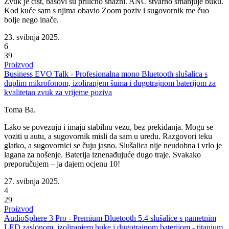
Zvuk je čist, basovi su prilično snažni. ANC stvarno smanjuje buku.
Kod kuće sam s njima obavio Zoom poziv i sugovornik me čuo
bolje nego inače.
23. svibnja 2025.
6
39
Proizvod
Business EVO Talk - Profesionalna mono Bluetooth slušalica s
duplim mikrofonom, izoliranjem šuma i dugotrajnom baterijom za
kvalitetan zvuk za vrijeme poziva
Toma Ba.
Lako se povezuju i imaju stabilnu vezu, bez prekidanja. Mogu se
voziti u autu, a sugovornik misli da sam u uredu. Razgovori teku
glatko, a sugovornici se čuju jasno. Slušalica nije neudobna i vrlo je
lagana za nošenje. Baterija iznenađujuće dugo traje. Svakako
preporučujem – ja dajem ocjenu 10!
27. svibnja 2025.
4
29
Proizvod
AudioSphere 3 Pro - Premium Bluetooth 5.4 slušalice s pametnim
LED zaslonom, izoliranjem buke i dugotrajnom baterijom - titanium