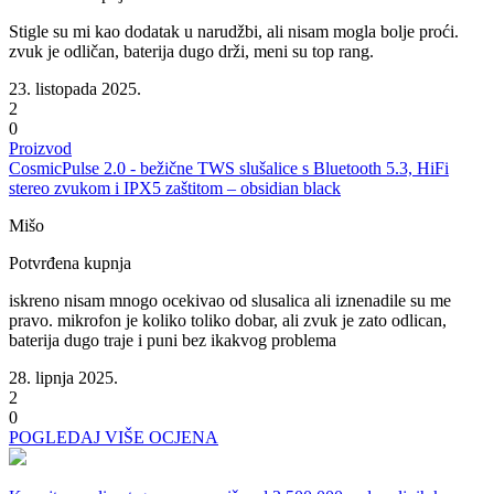
Stigle su mi kao dodatak u narudžbi, ali nisam mogla bolje proći.
zvuk je odličan, baterija dugo drži, meni su top rang.
23. listopada 2025.
2
0
Proizvod
CosmicPulse 2.0 - bežične TWS slušalice s Bluetooth 5.3, HiFi
stereo zvukom i IPX5 zaštitom – obsidian black
Mišo
Potvrđena kupnja
iskreno nisam mnogo ocekivao od slusalica ali iznenadile su me
pravo. mikrofon je koliko toliko dobar, ali zvuk je zato odlican,
baterija dugo traje i puni bez ikakvog problema
28. lipnja 2025.
2
0
POGLEDAJ VIŠE OCJENA