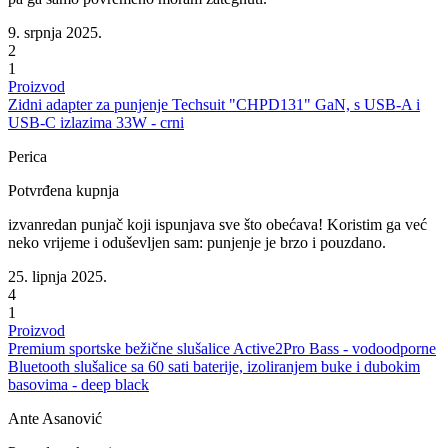
9. srpnja 2025.
2
1
Proizvod
Zidni adapter za punjenje Techsuit "CHPD131" GaN, s USB-A i
USB-C izlazima 33W - crni
Perica
Potvrđena kupnja
izvanredan punjač koji ispunjava sve što obećava! Koristim ga već
neko vrijeme i oduševljen sam: punjenje je brzo i pouzdano.
25. lipnja 2025.
4
1
Proizvod
Premium sportske bežične slušalice Active2Pro Bass - vodoodporne
Bluetooth slušalice sa 60 sati baterije, izoliranjem buke i dubokim
basovima - deep black
Ante Asanović