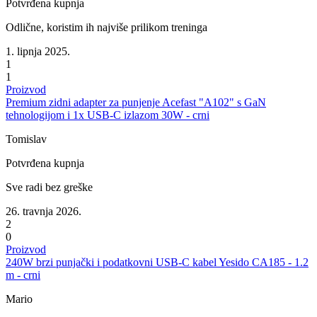
Potvrđena kupnja
Odlične, koristim ih najviše prilikom treninga
1. lipnja 2025.
1
1
Proizvod
Premium zidni adapter za punjenje Acefast "A102" s GaN
tehnologijom i 1x USB-C izlazom 30W - crni
Tomislav
Potvrđena kupnja
Sve radi bez greške
26. travnja 2026.
2
0
Proizvod
240W brzi punjački i podatkovni USB-C kabel Yesido CA185 - 1.2
m - crni
Mario