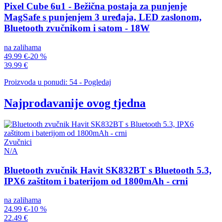
Pixel Cube 6u1 - Bežična postaja za punjenje
MagSafe s punjenjem 3 uređaja, LED zaslonom,
Bluetooth zvučnikom i satom - 18W
na zalihama
49.99 €
-20 %
39.99 €
Proizvoda u ponudi: 54 - Pogledaj
Najprodavanije ovog tjedna
Zvučnici
N/A
Bluetooth zvučnik Havit SK832BT s Bluetooth 5.3,
IPX6 zaštitom i baterijom od 1800mAh - crni
na zalihama
24.99 €
-10 %
22.49 €