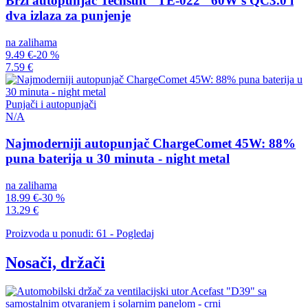
Brzi autopunjač Techsuit "TE-022" 60W s QC3.0 i
dva izlaza za punjenje
na zalihama
9.49 €
-20 %
7.59 €
Punjači i autopunjači
N/A
Najmoderniji autopunjač ChargeComet 45W: 88%
puna baterija u 30 minuta - night metal
na zalihama
18.99 €
-30 %
13.29 €
Proizvoda u ponudi: 61 - Pogledaj
Nosači, držači