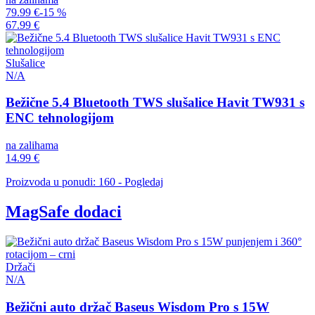
79.99 €
-15 %
67.99 €
Slušalice
N/A
Bežične 5.4 Bluetooth TWS slušalice Havit TW931 s
ENC tehnologijom
na zalihama
14.99 €
Proizvoda u ponudi: 160 - Pogledaj
MagSafe dodaci
Držači
N/A
Bežični auto držač Baseus Wisdom Pro s 15W