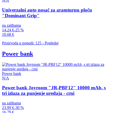
N/A
Univerzalni auto nosač za aramturnu ploču
"Dominant Grip"
na zalihama
14.24 €
-25 %
10.68 €
Proizvoda u ponudi: 125 - Pogledaj
Power bank
Power bank
N/A
Power bank Joyroom "JR-PBF12" 10000 mAh, s
tri izlaza za punjenje uređaja - crni
na zalihama
23.99 €
-30 %
16.79 €