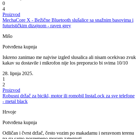
0
4
Proizvod
MechaCore X - Bežične Bluetooth slušalice sa snažnim basovima i
futurističkim dizajnom - raven grey
Mišo
Potvrđena kupnja
Iskreno zanimao me najvise izgled slusalica ali nisam ocekivao zvuk
kakav su dostavile i mikrofon nije los preporucio bi svima 10/10
28. lipnja 2025.
1
2
Proizvod
Robusni držač za bicikl, motor ili romobil InstaLock za sve telefone
- metal black
Hrvoje
Potvrđena kupnja
Odličan i čvrst držač, često vozim po makadamu i neravnom terenu
pa ga samo povremeno moram zategnuti.