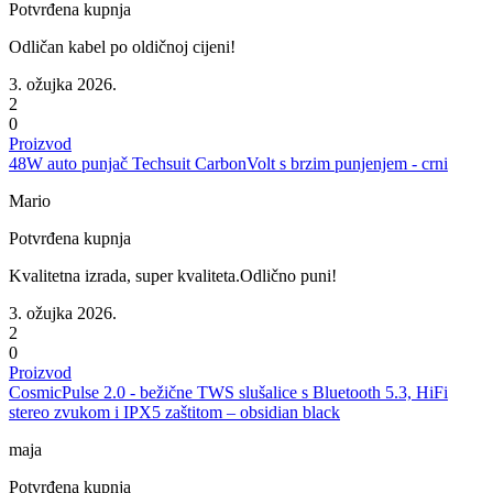
Potvrđena kupnja
Odličan kabel po oldičnoj cijeni!
3. ožujka 2026.
2
0
Proizvod
48W auto punjač Techsuit CarbonVolt s brzim punjenjem - crni
Mario
Potvrđena kupnja
Kvalitetna izrada, super kvaliteta.Odlično puni!
3. ožujka 2026.
2
0
Proizvod
CosmicPulse 2.0 - bežične TWS slušalice s Bluetooth 5.3, HiFi
stereo zvukom i IPX5 zaštitom – obsidian black
maja
Potvrđena kupnja