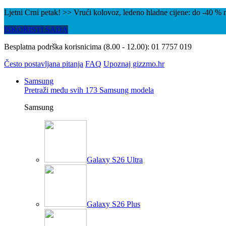
Ljetni Crni petak! >> Vrući kolovoz, ledeno hladne cijene: do -40 
ISKORISTI SADA
Besplatna podrška korisnicima (8.00 - 12.00):
01 7757 019
Često postavljana pitanja
FAQ
Upoznaj gizzmo.hr
Samsung
Pretraži među svih 173 Samsung modela
Samsung
Galaxy S26 Ultra
Galaxy S26 Plus