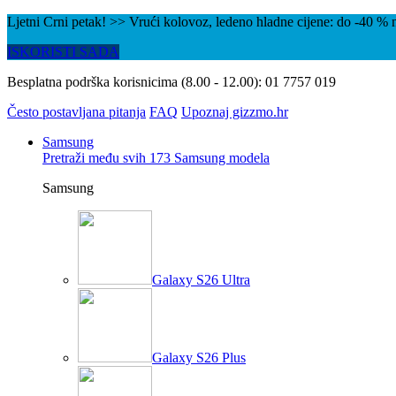
Ljetni Crni petak! >> Vrući kolovoz, ledeno hladne cijene: do -40 
ISKORISTI SADA
Besplatna podrška korisnicima (8.00 - 12.00):
01 7757 019
Često postavljana pitanja
FAQ
Upoznaj gizzmo.hr
Samsung
Pretraži među svih 173 Samsung modela
Samsung
Galaxy S26 Ultra
Galaxy S26 Plus