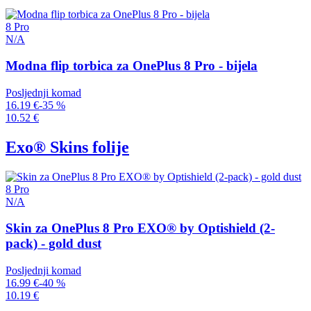
8 Pro
N/A
Modna flip torbica za OnePlus 8 Pro - bijela
Posljednji komad
16.19 €
-35 %
10.52 €
Exo® Skins folije
8 Pro
N/A
Skin za OnePlus 8 Pro EXO® by Optishield (2-
pack) - gold dust
Posljednji komad
16.99 €
-40 %
10.19 €