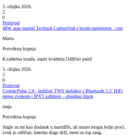
3. ožujka 2026.
2
0
Proizvod
48W auto punjač Techsuit CarbonVolt s brzim punjenjem - crni
Mario
Potvrđena kupnja
Kvalitetna izrada, super kvaliteta.Odlično puni!
3. ožujka 2026.
2
0
Proizvod
CosmicPulse 2.0 - bežične TWS slušalice s Bluetooth 5.3, HiFi
stereo zvukom i IPX5 zaštitom – obsidian black
maja
Potvrđena kupnja
Stigle su mi kao dodatak u narudžbi, ali nisam mogla bolje proći.
zvuk je odličan, baterija dugo drži, meni su top rang.