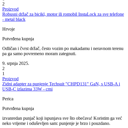
2
Proizvod
Robusni držač za bicikl, motor ili romobil InstaLock za sve telefone
- metal black
Hrvoje
Potvrđena kupnja
Odličan i čvrst držač, često vozim po makadamu i neravnom terenu
pa ga samo povremeno moram zategnuti.
9. srpnja 2025.
2
1
Proizvod
Zidni adapter za punjenje Techsuit "CHPD131" GaN, s USB-A i
USB-C izlazima 33W - crni
Perica
Potvrđena kupnja
izvanredan punjač koji ispunjava sve što obećava! Koristim ga već
neko vrijeme i oduševljen sam: punjenje je brzo i pouzdano.