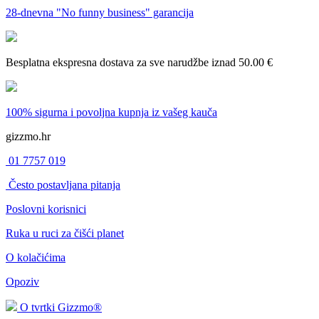
28-dnevna
"No funny business" garancija
Besplatna ekspresna dostava
za sve narudžbe iznad 50.00 €
100% sigurna i povoljna kupnja
iz vašeg kauča
gizzmo.hr
01 7757 019
Često postavljana pitanja
Poslovni korisnici
Ruka u ruci za čišći planet
O kolačićima
Opoziv
O tvrtki Gizzmo®