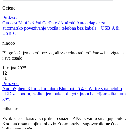
Ocjene
Proizvod
Ottocast Mini bežični CarPlay / Android Auto adapter za
automatsko povezivanje vozila i telefona bez kabela – USB-A ili
USB-C
ninooo
Blago kašnjenje kod poziva, ali svejedno radi odlično – i navigacija
i sve ostalo.
1. rujna 2025.
12
41
Proizvod
AudioSphere 3 Pro - Premium Bluetooth 5.4 slušalice s pametnim
LED zaslonom, izoliranjem buke i dugotrajnom baterijom - titanium
grey
miha_kr
Zvuk je čist, basovi su prilično snažni. ANC stvarno smanjuje buku.
Kod kuće sam s njima obavio Zoom poziv i sugovornik me čuo
bolje nego inače.