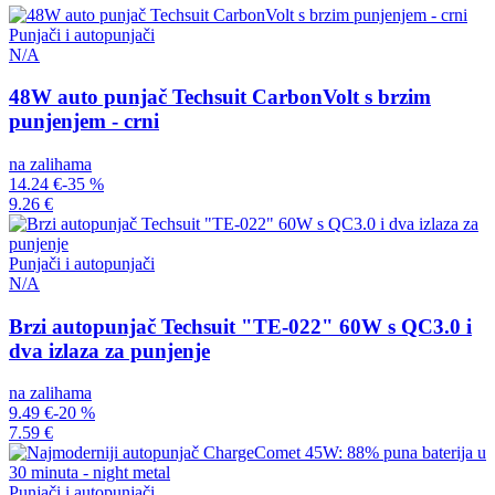
Punjači i autopunjači
N/A
48W auto punjač Techsuit CarbonVolt s brzim
punjenjem - crni
na zalihama
14.24 €
-35 %
9.26 €
Punjači i autopunjači
N/A
Brzi autopunjač Techsuit "TE-022" 60W s QC3.0 i
dva izlaza za punjenje
na zalihama
9.49 €
-20 %
7.59 €
Punjači i autopunjači