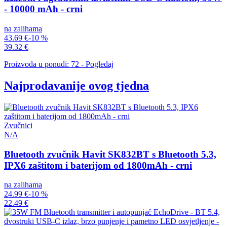
- 10000 mAh - crni
na zalihama
43.69 €
-10 %
39.32 €
Proizvoda u ponudi: 72 - Pogledaj
Najprodavanije ovog tjedna
Zvučnici
N/A
Bluetooth zvučnik Havit SK832BT s Bluetooth 5.3,
IPX6 zaštitom i baterijom od 1800mAh - crni
na zalihama
24.99 €
-10 %
22.49 €