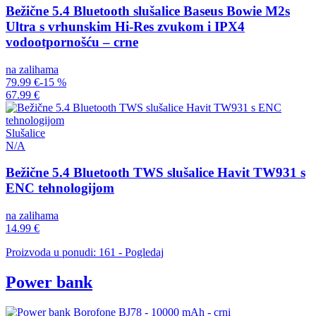
Bežične 5.4 Bluetooth slušalice Baseus Bowie M2s
Ultra s vrhunskim Hi-Res zvukom i IPX4
vodootpornošću – crne
na zalihama
79.99 €
-15 %
67.99 €
Slušalice
N/A
Bežične 5.4 Bluetooth TWS slušalice Havit TW931 s
ENC tehnologijom
na zalihama
14.99 €
Proizvoda u ponudi: 161 - Pogledaj
Power bank