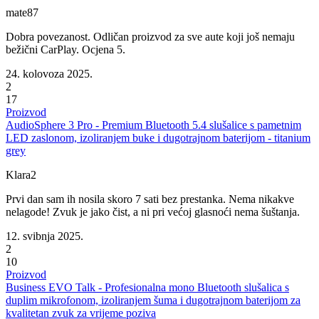
mate87
Dobra povezanost. Odličan proizvod za sve aute koji još nemaju
bežični CarPlay. Ocjena 5.
24. kolovoza 2025.
2
17
Proizvod
AudioSphere 3 Pro - Premium Bluetooth 5.4 slušalice s pametnim
LED zaslonom, izoliranjem buke i dugotrajnom baterijom - titanium
grey
Klara2
Prvi dan sam ih nosila skoro 7 sati bez prestanka. Nema nikakve
nelagode! Zvuk je jako čist, a ni pri većoj glasnoći nema šuštanja.
12. svibnja 2025.
2
10
Proizvod
Business EVO Talk - Profesionalna mono Bluetooth slušalica s
duplim mikrofonom, izoliranjem šuma i dugotrajnom baterijom za
kvalitetan zvuk za vrijeme poziva