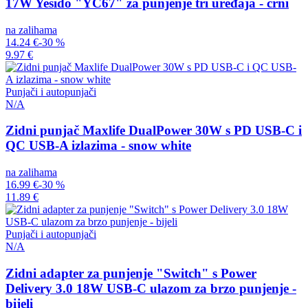
17W Yesido "YC67" za punjenje tri uređaja - crni
na zalihama
14.24 €
-30 %
9.97 €
Punjači i autopunjači
N/A
Zidni punjač Maxlife DualPower 30W s PD USB-C i
QC USB-A izlazima - snow white
na zalihama
16.99 €
-30 %
11.89 €
Punjači i autopunjači
N/A
Zidni adapter za punjenje "Switch" s Power
Delivery 3.0 18W USB-C ulazom za brzo punjenje -
bijeli