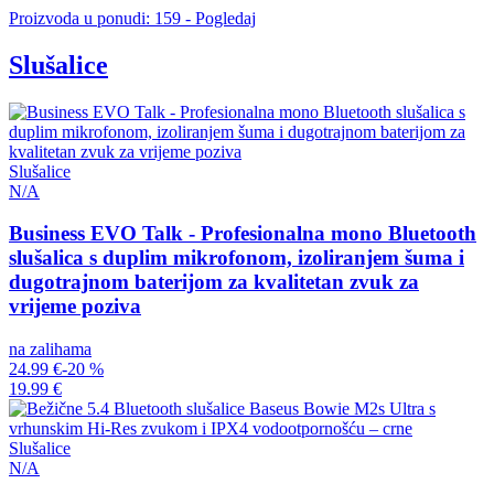
Proizvoda u ponudi: 159 - Pogledaj
Slušalice
Slušalice
N/A
Business EVO Talk - Profesionalna mono Bluetooth
slušalica s duplim mikrofonom, izoliranjem šuma i
dugotrajnom baterijom za kvalitetan zvuk za
vrijeme poziva
na zalihama
24.99 €
-20 %
19.99 €
Slušalice
N/A