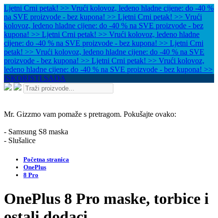
Ljetni Crni petak! >> Vrući kolovoz, ledeno hladne cijene: do -40 %
na SVE proizvode - bez kupona! >>
Ljetni Crni petak! >> Vrući
kolovoz, ledeno hladne cijene: do -40 % na SVE proizvode - bez
kupona! >>
Ljetni Crni petak! >> Vrući kolovoz, ledeno hladne
cijene: do -40 % na SVE proizvode - bez kupona! >>
Ljetni Crni
petak! >> Vrući kolovoz, ledeno hladne cijene: do -40 % na SVE
proizvode - bez kupona! >>
Ljetni Crni petak! >> Vrući kolovoz,
ledeno hladne cijene: do -40 % na SVE proizvode - bez kupona! >>
ISKORISTI SADA
Mr. Gizzmo vam pomaže s pretragom. Pokušajte ovako:
- Samsung S8 maska
- Slušalice
Početna stranica
OnePlus
8 Pro
OnePlus 8 Pro maske, torbice i
ostali dodaci