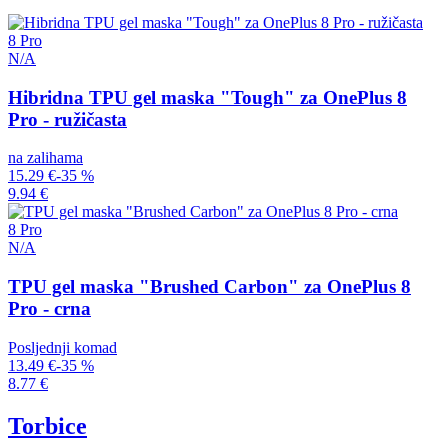
8 Pro
N/A
Hibridna TPU gel maska "Tough" za OnePlus 8
Pro - ružičasta
na zalihama
15.29 €
-35 %
9.94 €
8 Pro
N/A
TPU gel maska "Brushed Carbon" za OnePlus 8
Pro - crna
Posljednji komad
13.49 €
-35 %
8.77 €
Torbice