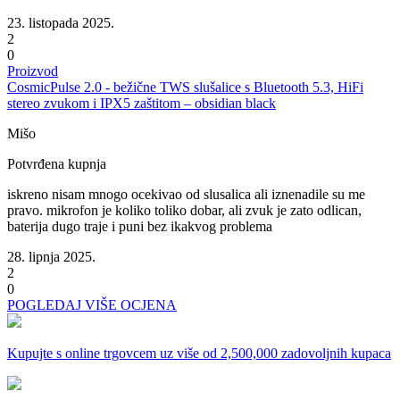
23. listopada 2025.
2
0
Proizvod
CosmicPulse 2.0 - bežične TWS slušalice s Bluetooth 5.3, HiFi
stereo zvukom i IPX5 zaštitom – obsidian black
Mišo
Potvrđena kupnja
iskreno nisam mnogo ocekivao od slusalica ali iznenadile su me
pravo. mikrofon je koliko toliko dobar, ali zvuk je zato odlican,
baterija dugo traje i puni bez ikakvog problema
28. lipnja 2025.
2
0
POGLEDAJ VIŠE OCJENA
Kupujte s online trgovcem uz
više od 2,500,000 zadovoljnih kupaca