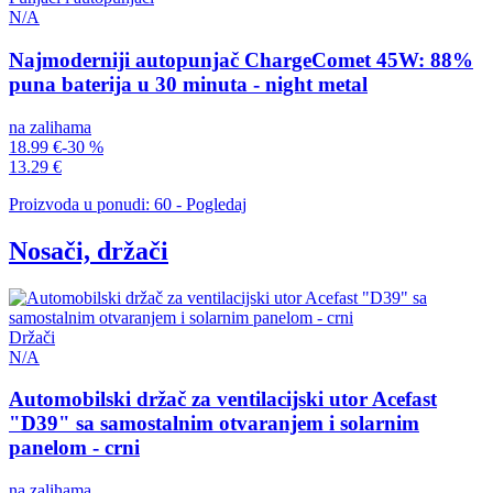
N/A
Najmoderniji autopunjač ChargeComet 45W: 88%
puna baterija u 30 minuta - night metal
na zalihama
18.99 €
-30 %
13.29 €
Proizvoda u ponudi: 60 - Pogledaj
Nosači, držači
Držači
N/A
Automobilski držač za ventilacijski utor Acefast
"D39" sa samostalnim otvaranjem i solarnim
panelom - crni
na zalihama