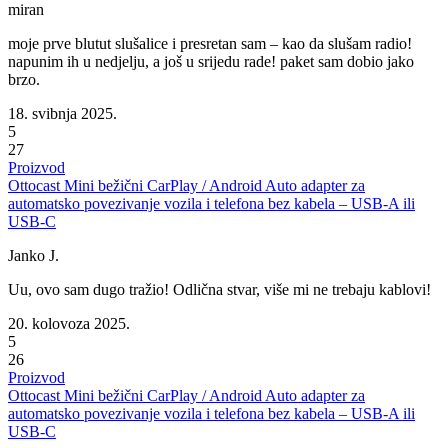
miran
moje prve blutut slušalice i presretan sam – kao da slušam radio!
napunim ih u nedjelju, a još u srijedu rade! paket sam dobio jako
brzo.
18. svibnja 2025.
5
27
Proizvod
Ottocast Mini bežični CarPlay / Android Auto adapter za
automatsko povezivanje vozila i telefona bez kabela – USB-A ili
USB-C
Janko J.
Uu, ovo sam dugo tražio! Odlična stvar, više mi ne trebaju kablovi!
20. kolovoza 2025.
5
26
Proizvod
Ottocast Mini bežični CarPlay / Android Auto adapter za
automatsko povezivanje vozila i telefona bez kabela – USB-A ili
USB-C