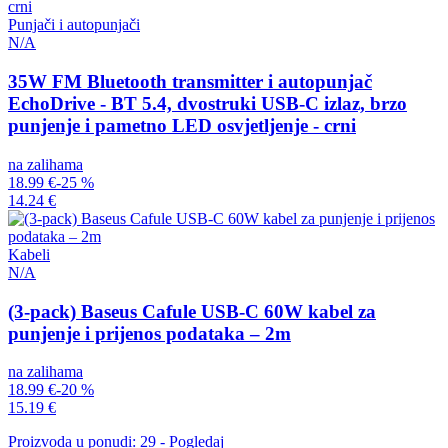
Punjači i autopunjači
N/A
35W FM Bluetooth transmitter i autopunjač
EchoDrive - BT 5.4, dvostruki USB-C izlaz, brzo
punjenje i pametno LED osvjetljenje - crni
na zalihama
18.99 €
-25 %
14.24 €
Kabeli
N/A
(3-pack) Baseus Cafule USB-C 60W kabel za
punjenje i prijenos podataka – 2m
na zalihama
18.99 €
-20 %
15.19 €
Proizvoda u ponudi: 29 - Pogledaj