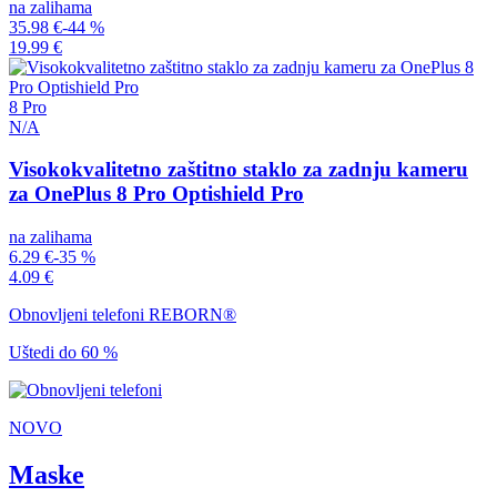
na zalihama
35.98 €
-44 %
19.99 €
8 Pro
N/A
Visokokvalitetno zaštitno staklo za zadnju kameru
za OnePlus 8 Pro Optishield Pro
na zalihama
6.29 €
-35 %
4.09 €
Obnovljeni telefoni REBORN®
Uštedi do 60 %
NOVO
Maske