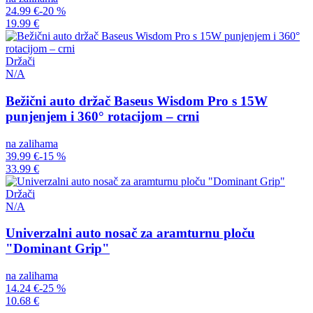
24.99 €
-20 %
19.99 €
Držači
N/A
Bežični auto držač Baseus Wisdom Pro s 15W
punjenjem i 360° rotacijom – crni
na zalihama
39.99 €
-15 %
33.99 €
Držači
N/A
Univerzalni auto nosač za aramturnu ploču
"Dominant Grip"
na zalihama
14.24 €
-25 %
10.68 €