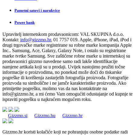
Pametni satovi i narukvice
Power bank
Upravitelj internetskom prodavaonicom:
VAL SKUPINA d.o.o.
Kontakt:
info@gizzmo.hr
, 01 7757 019. Apple, iPhone, iPad, iPod i
drugi trgovačke marke registrirane su robne marke kompanija Apple
Inc.. Samsung, Ace, Galaxy, Galaxy Note, i ostalo su registrirane
marke tvrtke Samsung. Sve zaštićene robne marke u internetskoj su
prodavaonici gizzmo navedene samo radi lakše identifikacije
namjene artikala koji su u prodaji. Uvijek nastojimo pružiti točne
informacije o proizvodima, no ponekad može doći do tiskarske
pogreške ili korištenja zastarjelih fotografija proizvoda. Fotografije
proizvoda su simbolične i ne jamče karakteristike proizvoda. Ako
primijetite pogrešku, molimo vas da nas kontaktirate na
info@gizzmo.hr
, a mi ćemo Vam omogućiti odustajanje od kupnje te
ispraviti pogrešku u najkraćem mogućem roku.
Gizzmo.si
Gizzmo.hu
Gizzmo.hr
Gizzmo.hr koristi kolačiće koji ne pohranjuju osobne podatke radi