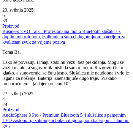
23. svibnja 2025.
6
39
Proizvod
Business EVO Talk - Profesionalna mono Bluetooth slušalica s
duplim mikrofonom, izoliranjem šuma i dugotrajnom baterijom za
kvalitetan zvuk za vrijeme poziva
Toma Ba.
Lako se povezuju i imaju stabilnu vezu, bez prekidanja. Mogu se
voziti u autu, a sugovornik misli da sam u uredu. Razgovori teku
glatko, a sugovornici se čuju jasno. Slušalica nije neudobna i vrlo je
lagana za nošenje. Baterija iznenađujuće dugo traje. Svakako
preporučujem – ja dajem ocjenu 10!
27. svibnja 2025.
4
29
Proizvod
AudioSphere 3 Pro - Premium Bluetooth 5.4 slušalice s pametnim
LED zaslonom, izoliranjem buke i dugotrajnom baterijom - titanium
grey