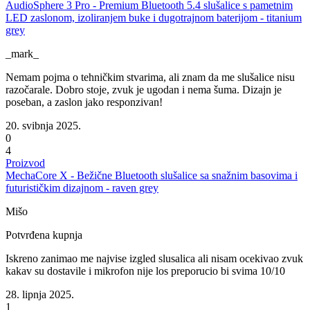
AudioSphere 3 Pro - Premium Bluetooth 5.4 slušalice s pametnim
LED zaslonom, izoliranjem buke i dugotrajnom baterijom - titanium
grey
_mark_
Nemam pojma o tehničkim stvarima, ali znam da me slušalice nisu
razočarale. Dobro stoje, zvuk je ugodan i nema šuma. Dizajn je
poseban, a zaslon jako responzivan!
20. svibnja 2025.
0
4
Proizvod
MechaCore X - Bežične Bluetooth slušalice sa snažnim basovima i
futurističkim dizajnom - raven grey
Mišo
Potvrđena kupnja
Iskreno zanimao me najvise izgled slusalica ali nisam ocekivao zvuk
kakav su dostavile i mikrofon nije los preporucio bi svima 10/10
28. lipnja 2025.
1