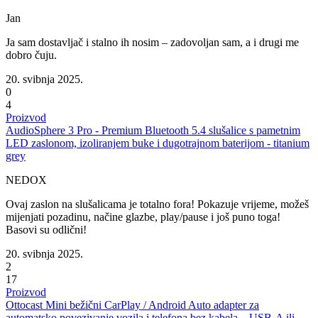
Jan
Ja sam dostavljač i stalno ih nosim – zadovoljan sam, a i drugi me
dobro čuju.
20. svibnja 2025.
0
4
Proizvod
AudioSphere 3 Pro - Premium Bluetooth 5.4 slušalice s pametnim
LED zaslonom, izoliranjem buke i dugotrajnom baterijom - titanium
grey
NEDOX
Ovaj zaslon na slušalicama je totalno fora! Pokazuje vrijeme, možeš
mijenjati pozadinu, načine glazbe, play/pause i još puno toga!
Basovi su odlični!
20. svibnja 2025.
2
17
Proizvod
Ottocast Mini bežični CarPlay / Android Auto adapter za
automatsko povezivanje vozila i telefona bez kabela – USB-A ili