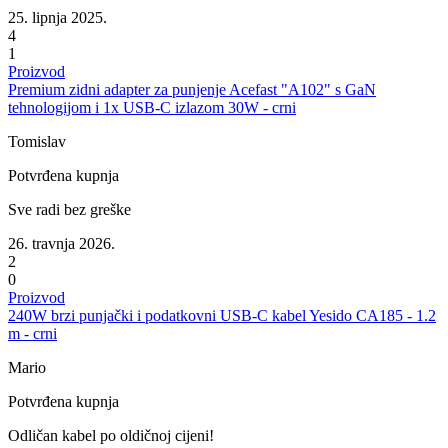
25. lipnja 2025.
4
1
Proizvod
Premium zidni adapter za punjenje Acefast "A102" s GaN
tehnologijom i 1x USB-C izlazom 30W - crni
Tomislav
Potvrđena kupnja
Sve radi bez greške
26. travnja 2026.
2
0
Proizvod
240W brzi punjački i podatkovni USB-C kabel Yesido CA185 - 1.2
m - crni
Mario
Potvrđena kupnja
Odličan kabel po oldičnoj cijeni!