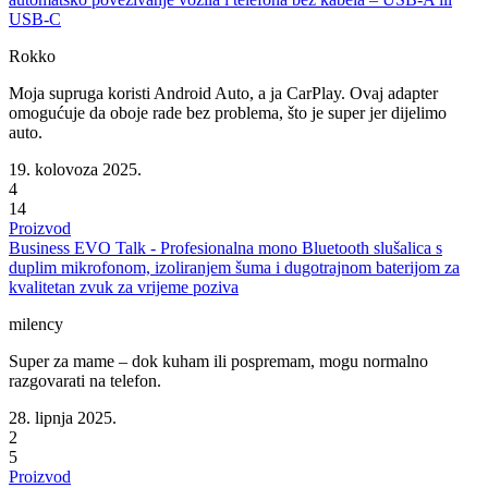
USB-C
Rokko
Moja supruga koristi Android Auto, a ja CarPlay. Ovaj adapter
omogućuje da oboje rade bez problema, što je super jer dijelimo
auto.
19. kolovoza 2025.
4
14
Proizvod
Business EVO Talk - Profesionalna mono Bluetooth slušalica s
duplim mikrofonom, izoliranjem šuma i dugotrajnom baterijom za
kvalitetan zvuk za vrijeme poziva
milency
Super za mame – dok kuham ili pospremam, mogu normalno
razgovarati na telefon.
28. lipnja 2025.
2
5
Proizvod