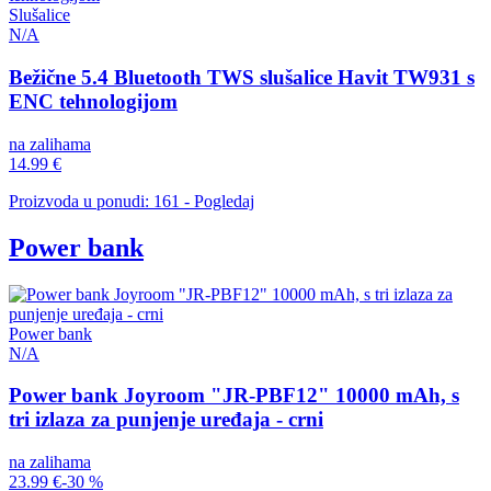
Slušalice
N/A
Bežične 5.4 Bluetooth TWS slušalice Havit TW931 s
ENC tehnologijom
na zalihama
14.99 €
Proizvoda u ponudi: 161 - Pogledaj
Power bank
Power bank
N/A
Power bank Joyroom "JR-PBF12" 10000 mAh, s
tri izlaza za punjenje uređaja - crni
na zalihama
23.99 €
-30 %