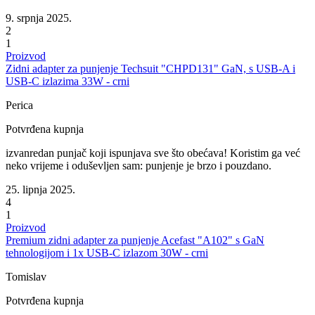
9. srpnja 2025.
2
1
Proizvod
Zidni adapter za punjenje Techsuit "CHPD131" GaN, s USB-A i
USB-C izlazima 33W - crni
Perica
Potvrđena kupnja
izvanredan punjač koji ispunjava sve što obećava! Koristim ga već
neko vrijeme i oduševljen sam: punjenje je brzo i pouzdano.
25. lipnja 2025.
4
1
Proizvod
Premium zidni adapter za punjenje Acefast "A102" s GaN
tehnologijom i 1x USB-C izlazom 30W - crni
Tomislav
Potvrđena kupnja