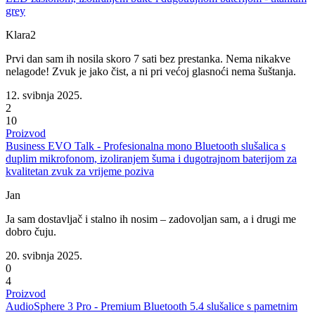
grey
Klara2
Prvi dan sam ih nosila skoro 7 sati bez prestanka. Nema nikakve
nelagode! Zvuk je jako čist, a ni pri većoj glasnoći nema šuštanja.
12. svibnja 2025.
2
10
Proizvod
Business EVO Talk - Profesionalna mono Bluetooth slušalica s
duplim mikrofonom, izoliranjem šuma i dugotrajnom baterijom za
kvalitetan zvuk za vrijeme poziva
Jan
Ja sam dostavljač i stalno ih nosim – zadovoljan sam, a i drugi me
dobro čuju.
20. svibnja 2025.
0
4
Proizvod
AudioSphere 3 Pro - Premium Bluetooth 5.4 slušalice s pametnim