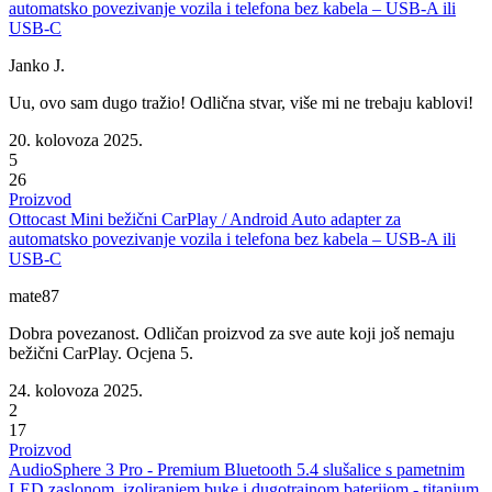
automatsko povezivanje vozila i telefona bez kabela – USB-A ili
USB-C
Janko J.
Uu, ovo sam dugo tražio! Odlična stvar, više mi ne trebaju kablovi!
20. kolovoza 2025.
5
26
Proizvod
Ottocast Mini bežični CarPlay / Android Auto adapter za
automatsko povezivanje vozila i telefona bez kabela – USB-A ili
USB-C
mate87
Dobra povezanost. Odličan proizvod za sve aute koji još nemaju
bežični CarPlay. Ocjena 5.
24. kolovoza 2025.
2
17
Proizvod
AudioSphere 3 Pro - Premium Bluetooth 5.4 slušalice s pametnim
LED zaslonom, izoliranjem buke i dugotrajnom baterijom - titanium