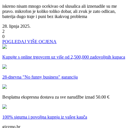
iskreno nisam mnogo ocekivao od slusalica ali iznenadile su me
pravo. mikrofon je koliko toliko dobar, ali zvuk je zato odlican,
baterija dugo traje i puni bez ikakvog problema
28. lipnja 2025.
2
0
POGLEDAJ VIŠE OCJENA
Kupujte s online trgovcem uz
više od 2,500,000 zadovoljnih kupaca
28-dnevna
"No funny business" garancija
Besplatna ekspresna dostava
za sve narudžbe iznad 50.00 €
100% sigurna i povoljna kupnja
iz vašeg kauča
gizzmo.hr