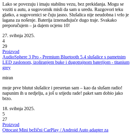
Lako se povezuju i imaju stabilnu vezu, bez prekidanja. Mogu se
voziti u autu, a sugovornik misli da sam u uredu. Razgovori teku
glatko, a sugovornici se čuju jasno. Slušalica nije neudobna i vrlo je
lagana za nošenje. Baterija iznenađujuće dugo traje. Svakako
preporučujem – ja dajem ocjenu 10!
27. svibnja 2025.
4
29
Proizvod
AudioSphere 3 Pro - Premium Bluetooth 5.4 slušalice s pametnim
LED zaslonom, izoliranjem buke i dugotrajnom baterijom - titanium
grey
miran
moje prve blutut slušalice i presretan sam – kao da slušam radio!
napunim ih u nedjelju, a još u srijedu rade! paket sam dobio jako
brzo.
18. svibnja 2025.
5
27
Proizvod
Ottocast Mini bežični CarPlay / Android Auto adapter za