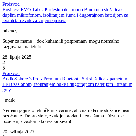
Proizvod
Business EVO Talk - Profesionalna mono Bluetooth slušalica s
duplim mikrofonom, izoliranjem šuma i dugotrajnom baterijom za
kvalitetan zvuk za vrijeme poziva
milency
Super za mame – dok kuham ili pospremam, mogu normalno
razgovarati na telefon.
28. lipnja 2025.
2
5
Proizvod
AudioSphere 3 Pro - Premium Bluetooth 5.4 slušalice s pametnim
LED zaslonom, izoliranjem buke i dugotrajnom baterijom - titanium
grey
_mark_
Nemam pojma o tehničkim stvarima, ali znam da me slušalice nisu
razočarale. Dobro stoje, zvuk je ugodan i nema šuma. Dizajn je
poseban, a zaslon jako responzivan!
20. svibnja 2025.