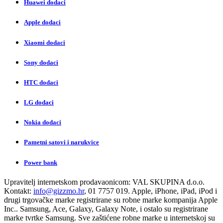
Huawei dodaci
Apple dodaci
Xiaomi dodaci
Sony dodaci
HTC dodaci
LG dodaci
Nokia dodaci
Pametni satovi i narukvice
Power bank
Upravitelj internetskom prodavaonicom:
VAL SKUPINA d.o.o.
Kontakt:
info@gizzmo.hr
, 01 7757 019. Apple, iPhone, iPad, iPod i
drugi trgovačke marke registrirane su robne marke kompanija Apple
Inc.. Samsung, Ace, Galaxy, Galaxy Note, i ostalo su registrirane
marke tvrtke Samsung. Sve zaštićene robne marke u internetskoj su