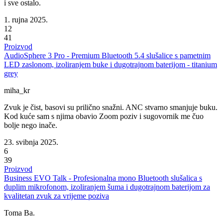
i sve ostalo.
1. rujna 2025.
12
41
Proizvod
AudioSphere 3 Pro - Premium Bluetooth 5.4 slušalice s pametnim
LED zaslonom, izoliranjem buke i dugotrajnom baterijom - titanium
grey
miha_kr
Zvuk je čist, basovi su prilično snažni. ANC stvarno smanjuje buku.
Kod kuće sam s njima obavio Zoom poziv i sugovornik me čuo
bolje nego inače.
23. svibnja 2025.
6
39
Proizvod
Business EVO Talk - Profesionalna mono Bluetooth slušalica s
duplim mikrofonom, izoliranjem šuma i dugotrajnom baterijom za
kvalitetan zvuk za vrijeme poziva
Toma Ba.