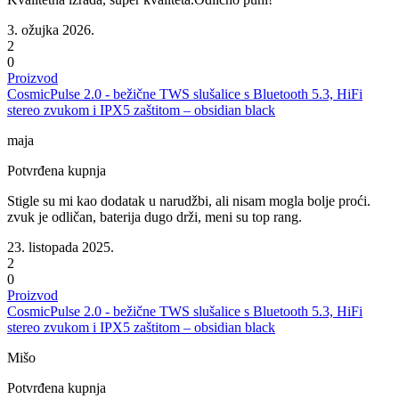
3. ožujka 2026.
2
0
Proizvod
CosmicPulse 2.0 - bežične TWS slušalice s Bluetooth 5.3, HiFi
stereo zvukom i IPX5 zaštitom – obsidian black
maja
Potvrđena kupnja
Stigle su mi kao dodatak u narudžbi, ali nisam mogla bolje proći.
zvuk je odličan, baterija dugo drži, meni su top rang.
23. listopada 2025.
2
0
Proizvod
CosmicPulse 2.0 - bežične TWS slušalice s Bluetooth 5.3, HiFi
stereo zvukom i IPX5 zaštitom – obsidian black
Mišo
Potvrđena kupnja