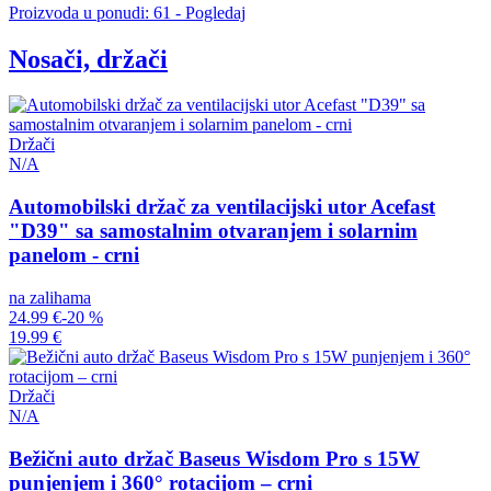
Proizvoda u ponudi: 61 - Pogledaj
Nosači, držači
Držači
N/A
Automobilski držač za ventilacijski utor Acefast
"D39" sa samostalnim otvaranjem i solarnim
panelom - crni
na zalihama
24.99 €
-20 %
19.99 €
Držači
N/A
Bežični auto držač Baseus Wisdom Pro s 15W
punjenjem i 360° rotacijom – crni