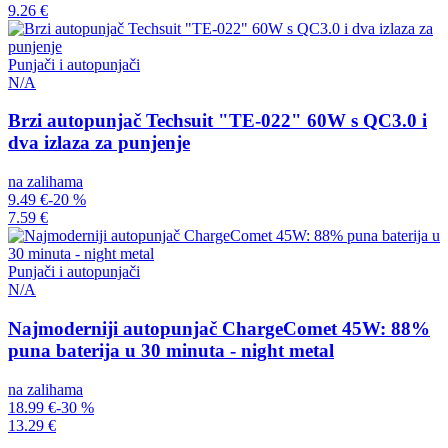
9.26 €
Punjači i autopunjači
N/A
Brzi autopunjač Techsuit "TE-022" 60W s QC3.0 i
dva izlaza za punjenje
na zalihama
9.49 €
-20 %
7.59 €
Punjači i autopunjači
N/A
Najmoderniji autopunjač ChargeComet 45W: 88%
puna baterija u 30 minuta - night metal
na zalihama
18.99 €
-30 %
13.29 €