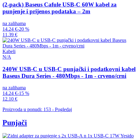
(2-pack) Baseus Cafule USB-C 60W kabel za
punjenje i prijenos podataka – 2m
na zalihama
14.24 €
-20 %
11.39 €
Kabeli
N/A
240W USB-C u USB-C punjački i podatkovni kabel
Baseus Dura Series - 480Mbps - 1m - crveno/crni
na zalihama
14.24 €
-15 %
12.10 €
Proizvoda u ponudi: 153 - Pogledaj
Punjači