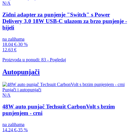
N/A
Zidni adapter za punjenje "Switch" s Power
Delivery 3.0 18W USB-C ulazom za brzo punjenje -
bijeli
na zalihama
18.04 €
-30 %
12.63 €
Proizvoda u ponudi: 83 - Pogledaj
Autopunjači
Punjači i autopunjači
N/A
48W auto punjač Techsuit CarbonVolt s brzim
punjenjem - crni
na zalihama
14.24 €
-35 %