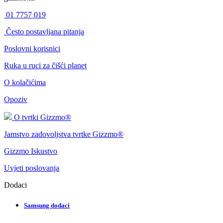
01 7757 019
Često postavljana pitanja
Poslovni korisnici
Ruka u ruci za čišći planet
O kolačićima
Opoziv
O tvrtki Gizzmo®
Jamstvo zadovoljstva tvrtke Gizzmo®
Gizzmo Iskustvo
Uvjeti poslovanja
Dodaci
Samsung dodaci