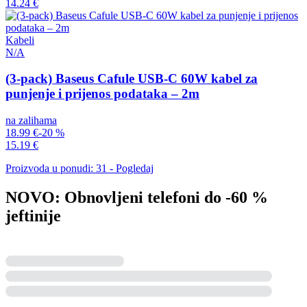
14.24 €
Kabeli
N/A
(3-pack) Baseus Cafule USB-C 60W kabel za
punjenje i prijenos podataka – 2m
na zalihama
18.99 €
-20 %
15.19 €
Proizvoda u ponudi: 31 - Pogledaj
NOVO: Obnovljeni telefoni do -60 %
jeftinije