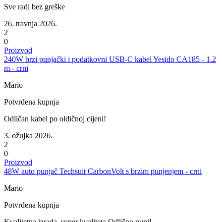
Sve radi bez greške
26. travnja 2026.
2
0
Proizvod
240W brzi punjački i podatkovni USB-C kabel Yesido CA185 - 1.2
m - crni
Mario
Potvrđena kupnja
Odličan kabel po oldičnoj cijeni!
3. ožujka 2026.
2
0
Proizvod
48W auto punjač Techsuit CarbonVolt s brzim punjenjem - crni
Mario
Potvrđena kupnja
Kvalitetna izrada, super kvaliteta.Odlično puni!