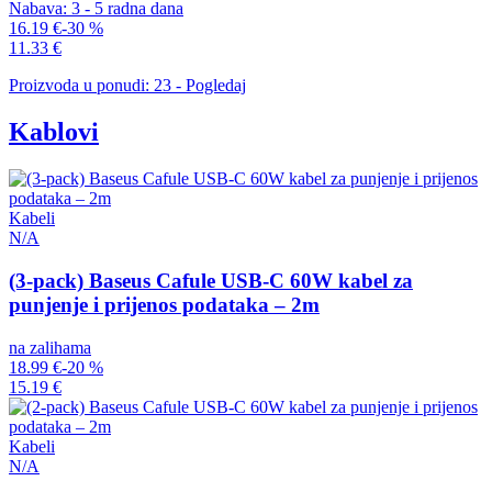
Nabava: 3 - 5 radna dana
16.19 €
-30 %
11.33 €
Proizvoda u ponudi: 23 - Pogledaj
Kablovi
Kabeli
N/A
(3-pack) Baseus Cafule USB-C 60W kabel za
punjenje i prijenos podataka – 2m
na zalihama
18.99 €
-20 %
15.19 €
Kabeli
N/A