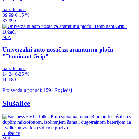
na zalihama
39.99 €
-15 %
33.99 €
Držači
N/A
Univerzalni auto nosač za aramturnu ploču
"Dominant Grip"
na zalihama
14.24 €
-25 %
10.68 €
Proizvoda u ponudi: 159 - Pogledaj
Slušalice
Slušalice
N/A