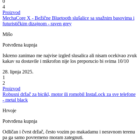
0
4
Proizvod
MechaCore X - Bežične Bluetooth slušalice sa snažnim basovima i
futurističkim dizajnom - raven grey
Mišo
Potvrđena kupnja
Iskreno zanimao me najvise izgled slusalica ali nisam ocekivao zvuk
kakav su dostavile i mikrofon nije los preporucio bi svima 10/10
28. lipnja 2025.
1
2
Proizvod
Robusni držač za bicikl, motor ili romobil InstaLock za sve telefone
- metal black
Hrvoje
Potvrđena kupnja
Odličan i čvrst držač, često vozim po makadamu i neravnom terenu
pa ga samo povremeno moram zategnuti.