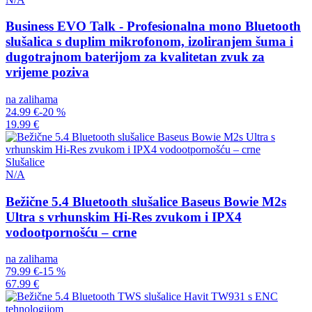
Business EVO Talk - Profesionalna mono Bluetooth
slušalica s duplim mikrofonom, izoliranjem šuma i
dugotrajnom baterijom za kvalitetan zvuk za
vrijeme poziva
na zalihama
24.99 €
-20 %
19.99 €
Slušalice
N/A
Bežične 5.4 Bluetooth slušalice Baseus Bowie M2s
Ultra s vrhunskim Hi-Res zvukom i IPX4
vodootpornošću – crne
na zalihama
79.99 €
-15 %
67.99 €