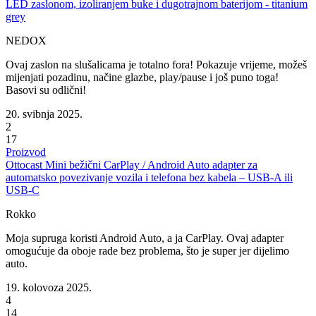
LED zaslonom, izoliranjem buke i dugotrajnom baterijom - titanium
grey
NEDOX
Ovaj zaslon na slušalicama je totalno fora! Pokazuje vrijeme, možeš
mijenjati pozadinu, načine glazbe, play/pause i još puno toga!
Basovi su odlični!
20. svibnja 2025.
2
17
Proizvod
Ottocast Mini bežični CarPlay / Android Auto adapter za
automatsko povezivanje vozila i telefona bez kabela – USB-A ili
USB-C
Rokko
Moja supruga koristi Android Auto, a ja CarPlay. Ovaj adapter
omogućuje da oboje rade bez problema, što je super jer dijelimo
auto.
19. kolovoza 2025.
4
14