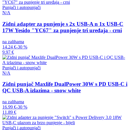
Punjači i autopunjači
N/A
Zidni adapter za punjenje s 2x USB-A n 1x USB-C
17W Yesido "YC67" za punjenje tri uređaja - crni
na zalihama
14.24 €
-30 %
9.97 €
Punjači i autopunjači
N/A
Zidni punjač Maxlife DualPower 30W s PD USB-C i
QC USB-A izlazima - snow white
na zalihama
16.99 €
-30 %
11.89 €
Punjači i autopunjači