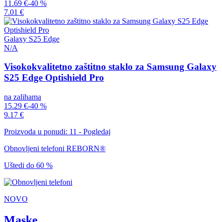
11.69 €
-40 %
7.01 €
Galaxy S25 Edge
N/A
Visokokvalitetno zaštitno staklo za Samsung Galaxy
S25 Edge Optishield Pro
na zalihama
15.29 €
-40 %
9.17 €
Proizvoda u ponudi: 11 - Pogledaj
Obnovljeni telefoni REBORN®
Uštedi do 60 %
NOVO
Maske