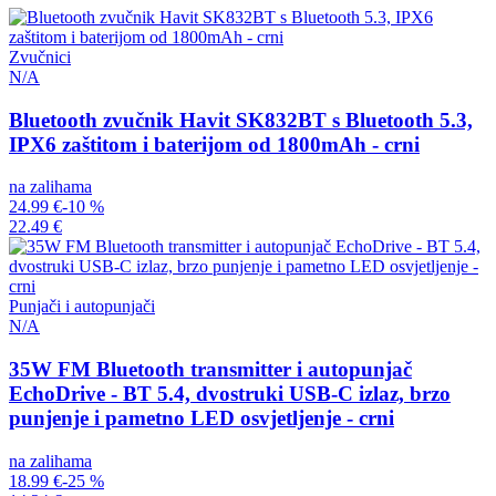
Zvučnici
N/A
Bluetooth zvučnik Havit SK832BT s Bluetooth 5.3,
IPX6 zaštitom i baterijom od 1800mAh - crni
na zalihama
24.99 €
-10 %
22.49 €
Punjači i autopunjači
N/A
35W FM Bluetooth transmitter i autopunjač
EchoDrive - BT 5.4, dvostruki USB-C izlaz, brzo
punjenje i pametno LED osvjetljenje - crni
na zalihama
18.99 €
-25 %