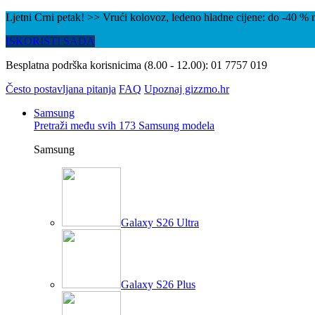
Ljetni Crni petak! >> Vrući kolovoz, ledeno hladne cijene: do -40 
ISKORISTI SADA
Besplatna podrška korisnicima (8.00 - 12.00):
01 7757 019
Često postavljana pitanja
FAQ
Upoznaj gizzmo.hr
Samsung
Pretraži među svih 173 Samsung modela
Samsung
Galaxy S26 Ultra
Galaxy S26 Plus