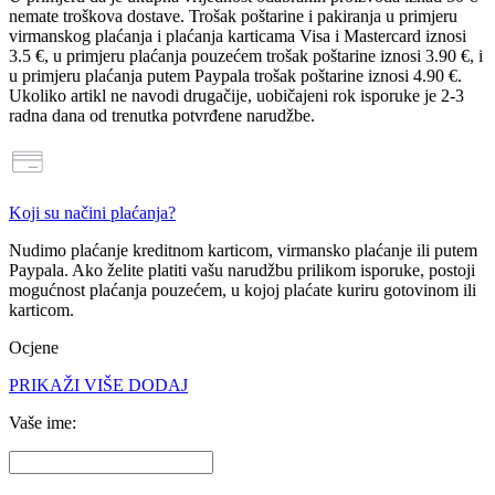
nemate troškova dostave
. Trošak poštarine i pakiranja u primjeru
virmanskog plaćanja i plaćanja karticama Visa i Mastercard iznosi
3.5 €
, u primjeru plaćanja pouzećem trošak poštarine iznosi
3.90 €
, i
u primjeru plaćanja putem Paypala trošak poštarine iznosi
4.90 €
.
Ukoliko artikl ne navodi drugačije, uobičajeni rok isporuke je 2-3
radna dana od trenutka potvrđene narudžbe.
Koji su načini plaćanja?
Nudimo plaćanje
kreditnom karticom, virmansko plaćanje ili putem
Paypala
. Ako želite platiti vašu narudžbu prilikom isporuke, postoji
mogućnost
plaćanja pouzećem
, u kojoj plaćate kuriru gotovinom ili
karticom.
Ocjene
PRIKAŽI VIŠE
DODAJ
Vaše ime: