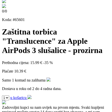
0
/
0
Koda: #65601
Zaštitna torbica
"Translucence" za Apple
AirPods 3 slušalice - prozirna
Prethodna cijena:
15.99 €
-35 %
Plaćate
10.39 €
Samo 1 komad na zalihama
Dostava u roku od 2 do 4 radna dana.
u košaricu
Zadovoljni kupci su nam uvijek na prvom mjestu.
Svaki kupljeni
proizvod možete unutar 14 dana vratiti bez obaveza, a mi vam