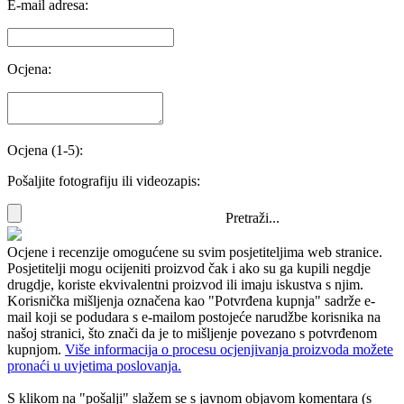
E-mail adresa:
Ocjena:
Ocjena (1-5):
Pošaljite fotografiju ili videozapis:
Pretraži...
Ocjene i recenzije omogućene su svim posjetiteljima web stranice.
Posjetitelji mogu ocijeniti proizvod čak i ako su ga kupili negdje
drugdje, koriste ekvivalentni proizvod ili imaju iskustva s njim.
Korisnička mišljenja označena kao "Potvrđena kupnja" sadrže e-
mail koji se podudara s e-mailom postojeće narudžbe korisnika na
našoj stranici, što znači da je to mišljenje povezano s potvrđenom
kupnjom.
Više informacija o procesu ocjenjivanja proizvoda možete
pronaći u uvjetima poslovanja.
S klikom na "pošalji" slažem se s javnom objavom komentara (s