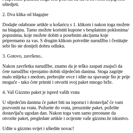
uštedjeti.
2. Dva klika od blagajne
Dodajte odabrane artikle u košaricu s 1. klikom i nakon toga možete
na blagajnu. Tamo možete koristiti kupone s besplatnim poklonima/
popustima, koje možete dobiti u posebnim akcijama koje
pripremamo za vas. S drugim klikom potvrdite narudžbu i čestitajte
sebi što ste donijeli dobru odluku.
3. Gotovo, završeno..
Nakon završetka narudžbe, znamo da je teško zaspati znajući da
ćete narudžbu vjerojatno dobiti slijedećim danima. Stoga zagrijte
malo mlijeka s medom, prebrojite ovce i idite na spavanje što je prije
moguće - tako ćete primiti i otvoriti svoj paket mnogo brže.
4. Vaš Gizzmo paket je ispred vaših vrata
U slijedećim danima će paket biti na isporuci i dostavljač će vam
pozvoniti na vrata. Požurite do vrata, preuzmite paket, poželite
dostavljaču ugodan dan. Nakon toga vam samo preostane da
otvorite paket, pregledate artikle i ocijenite vaše gizzmo.hr iskustvo.
Uđite u gizzmo svijet i uštedite novac!