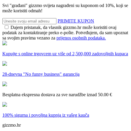
Svi "građani" gizzmo svijeta nagrađeni su kuponom od 10%, koji se
može koristiti odmah!
PRIMITE KUPON
Dajem pristanak, da vlasnik gizzmo.hr može koristiti ovaj
podatak za kontaktiranje preko e-pošte. Potvrđujem, da sam upoznat
sa svojim pravima vezano za
prijenos osobnih podataka.
Kupujte s online trgovcem uz
više od 2,500,000 zadovoljnih kupaca
28-dnevna
"No funny business" garancija
Besplatna ekspresna dostava
za sve narudžbe iznad 50.00 €
100% sigurna i povoljna kupnja
iz vašeg kauča
gizzmo.hr