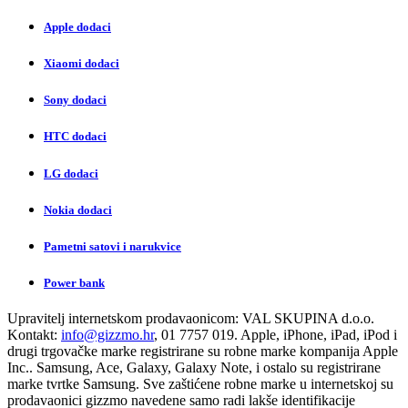
Apple dodaci
Xiaomi dodaci
Sony dodaci
HTC dodaci
LG dodaci
Nokia dodaci
Pametni satovi i narukvice
Power bank
Upravitelj internetskom prodavaonicom:
VAL SKUPINA d.o.o.
Kontakt:
info@gizzmo.hr
, 01 7757 019. Apple, iPhone, iPad, iPod i
drugi trgovačke marke registrirane su robne marke kompanija Apple
Inc.. Samsung, Ace, Galaxy, Galaxy Note, i ostalo su registrirane
marke tvrtke Samsung. Sve zaštićene robne marke u internetskoj su
prodavaonici gizzmo navedene samo radi lakše identifikacije