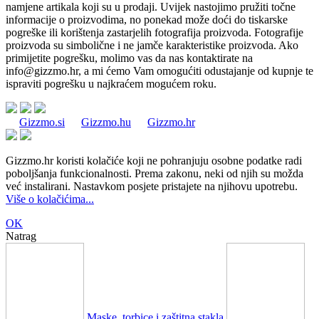
namjene artikala koji su u prodaji. Uvijek nastojimo pružiti točne
informacije o proizvodima, no ponekad može doći do tiskarske
pogreške ili korištenja zastarjelih fotografija proizvoda. Fotografije
proizvoda su simbolične i ne jamče karakteristike proizvoda. Ako
primijetite pogrešku, molimo vas da nas kontaktirate na
info@gizzmo.hr
, a mi ćemo Vam omogućiti odustajanje od kupnje te
ispraviti pogrešku u najkraćem mogućem roku.
Gizzmo.si
Gizzmo.hu
Gizzmo.hr
Gizzmo.hr koristi kolačiće koji ne pohranjuju osobne podatke radi
poboljšanja funkcionalnosti. Prema zakonu, neki od njih su možda
već instalirani. Nastavkom posjete pristajete na njihovu upotrebu.
Više o kolačićima...
OK
Natrag
Maske, torbice i zaštitna stakla