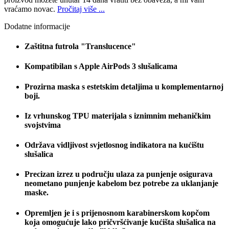
vraćamo novac.
Pročitaj više ...
Dodatne informacije
Zaštitna futrola "Translucence"
Kompatibilan s Apple AirPods 3 slušalicama
Prozirna maska s estetskim detaljima u komplementarnoj
boji.
Iz vrhunskog TPU materijala s iznimnim mehaničkim
svojstvima
Održava vidljivost svjetlosnog indikatora na kućištu
slušalica
Precizan izrez u području ulaza za punjenje osigurava
neometano punjenje kabelom bez potrebe za uklanjanje
maske.
Opremljen je i s prijenosnom karabinerskom kopčom
koja omogućuje lako pričvršćivanje kućišta slušalica na