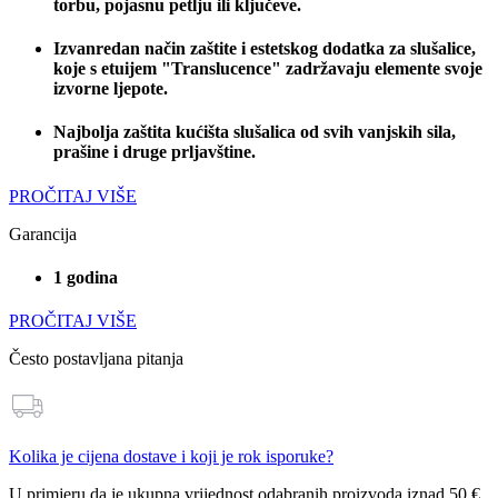
torbu, pojasnu petlju ili ključeve.
Izvanredan način zaštite i estetskog dodatka za slušalice,
koje s etuijem "Translucence" zadržavaju elemente svoje
izvorne ljepote.
Najbolja zaštita kućišta slušalica od svih vanjskih sila,
prašine i druge prljavštine.
PROČITAJ VIŠE
Garancija
1 godina
PROČITAJ VIŠE
Često postavljana pitanja
Kolika je cijena dostave i koji je rok isporuke?
U primjeru da je ukupna vrijednost odabranih proizvoda
iznad 50 €