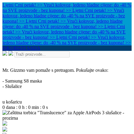
Ljetni Crni petak! >> Vrući kolovoz, ledeno hladne cijene: do -40 %
na SVE proizvode - bez kupona! >>
Ljetni Crni petak! >> Vrući
kolovoz, ledeno hladne cijene: do -40 % na SVE proizvode - bez
kupona! >>
Ljetni Crni petak! >> Vrući kolovoz, ledeno hladne
cijene: do -40 % na SVE proizvode - bez kupona! >>
Ljetni Crni
petak! >> Vrući kolovoz, ledeno hladne cijene: do -40 % na SVE
proizvode - bez kupona! >>
Ljetni Crni petak! >> Vrući kolovoz,
ledeno hladne cijene: do -40 % na SVE proizvode - bez kupona! >>
ISKORISTI SADA
Mr. Gizzmo vam pomaže s pretragom. Pokušajte ovako:
- Samsung S8 maska
- Slušalice
u košaricu
0
dana
:
0
h
:
0
min
:
0
s