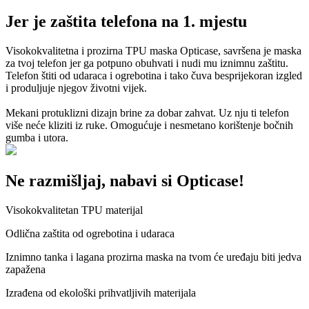
Jer je zaštita telefona na 1. mjestu
Visokokvalitetna i prozirna TPU maska Opticase, savršena je maska
za tvoj telefon jer ga potpuno obuhvati i nudi mu iznimnu zaštitu.
Telefon štiti od udaraca i ogrebotina i tako čuva besprijekoran izgled
i produljuje njegov životni vijek.
Mekani protuklizni dizajn brine za dobar zahvat. Uz nju ti telefon
više neće kliziti iz ruke. Omogućuje i nesmetano korištenje bočnih
gumba i utora.
Ne razmišljaj, nabavi si Opticase!
Visokokvalitetan TPU materijal
Odlična zaštita od ogrebotina i udaraca
Iznimno tanka i lagana prozirna maska na tvom će uređaju biti jedva
zapažena
Izrađena od ekološki prihvatljivih materijala