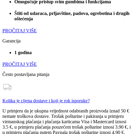
Omogućuje pristup svim gumbima i funkcijama
Štiti od udaraca, prljavštine, padova, ogrebotina i drugih
oštećenja
PROČITAJ VIŠE
Garancija
1 godina
PROČITAJ VIŠE
Često postavljana pitanja
Kolika je cijena dostave i koji je rok isporuke?
U primjeru da je ukupna vrijednost odabranih proizvoda
iznad 50 €
nemate troškova dostave
. Trošak poštarine i pakiranja u primjeru
virmanskog plaćanja i plaćanja karticama Visa i Mastercard iznosi
3.5 €
, u primjeru plaćanja pouzećem trošak poštarine iznosi
3.90 €
, i
u primjeru plaćanja putem Paypala trošak poštarine iznosi
4.90 €
.