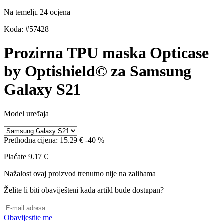
Na temelju 24 ocjena
Koda: #57428
Prozirna TPU maska Opticase
by Optishield© za Samsung
Galaxy S21
Model uređaja
Prethodna cijena:
15.29 €
-40 %
Plaćate
9.17 €
Nažalost ovaj proizvod trenutno nije na zalihama
Želite li biti obaviješteni kada artikl bude dostupan?
Obavijestite me