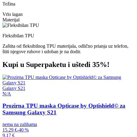
Težina
Vrlo lagan
Materijal
Fleksibilan TPU
Zaštita od fleksibilnog TPU materijala, odlično prianja uz telefon,
štiti njegove rubove i udoban je na dodir.
Kupi u Superpaketu i uštedi 35%!
Galaxy S21
N/A
Prozirna TPU maska Opticase by Optishield© za
Samsung Galaxy S21
nema na zalihama
15.29 €
-40 %
9.17 €