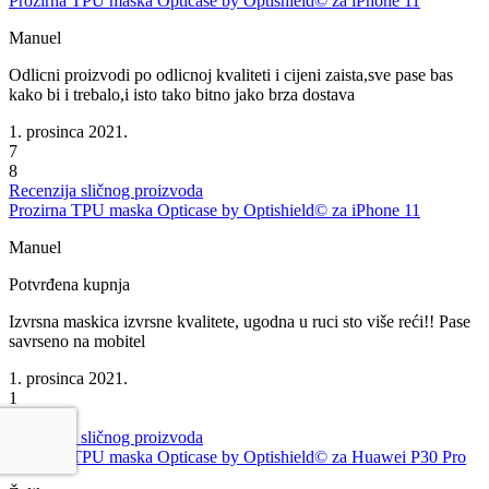
Prozirna TPU maska Opticase by Optishield© za iPhone 11
Manuel
Odlicni proizvodi po odlicnoj kvaliteti i cijeni zaista,sve pase bas
kako bi i trebalo,i isto tako bitno jako brza dostava
1. prosinca 2021.
7
8
Recenzija sličnog proizvoda
Prozirna TPU maska Opticase by Optishield© za iPhone 11
Manuel
Potvrđena kupnja
Izvrsna maskica izvrsne kvalitete, ugodna u ruci sto više reći!! Pase
savrseno na mobitel
1. prosinca 2021.
1
1
Recenzija sličnog proizvoda
Prozirna TPU maska Opticase by Optishield© za Huawei P30 Pro