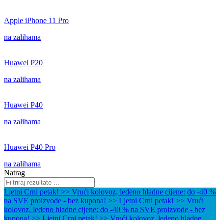
Apple iPhone 11 Pro
na zalihama
Huawei P20
na zalihama
Huawei P40
na zalihama
Huawei P40 Pro
na zalihama
Natrag
Ljetni Crni petak! >> Vrući kolovoz, ledeno hladne cijene: do -40 %
na SVE proizvode - bez kupona! >>
Ljetni Crni petak! >> Vrući
kolovoz, ledeno hladne cijene: do -40 % na SVE proizvode - bez
kupona! >>
Ljetni Crni petak! >> Vrući kolovoz, ledeno hladne