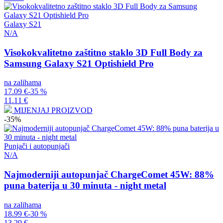
Galaxy S21
N/A
Visokokvalitetno zaštitno staklo 3D Full Body za
Samsung Galaxy S21 Optishield Pro
na zalihama
17.09 €
-35 %
11.11 €
MIJENJAJ PROIZVOD
-35%
Punjači i autopunjači
N/A
Najmoderniji autopunjač ChargeComet 45W: 88%
puna baterija u 30 minuta - night metal
na zalihama
18.99 €
-30 %
13.29 €