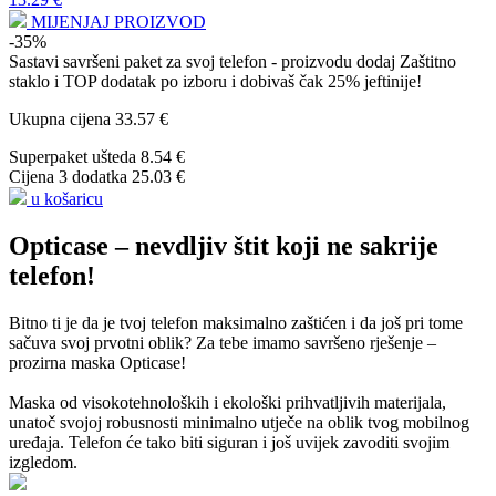
MIJENJAJ PROIZVOD
-35%
Sastavi savršeni paket za svoj telefon - proizvodu dodaj
Zaštitno
staklo
i
TOP dodatak po izboru
i dobivaš čak 25% jeftinije!
Ukupna cijena
33.57 €
Superpaket ušteda
8.54 €
Cijena 3 dodatka
25.03 €
u košaricu
Opticase – nevdljiv štit koji ne sakrije
telefon!
Bitno ti je da je tvoj telefon maksimalno zaštićen i da još pri tome
sačuva svoj prvotni oblik? Za tebe imamo savršeno rješenje –
prozirna maska Opticase!
Maska od visokotehnoloških i ekološki prihvatljivih materijala,
unatoč svojoj robusnosti minimalno utječe na oblik tvog mobilnog
uređaja. Telefon će tako biti siguran i još uvijek zavoditi svojim
izgledom.