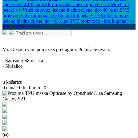
cijene: do -40 % na SVE proizvode - bez kupona! >>
Ljetni Crni
petak! >> Vrući kolovoz, ledeno hladne cijene: do -40 % na SVE
proizvode - bez kupona! >>
Ljetni Crni petak! >> Vrući kolovoz,
ledeno hladne cijene: do -40 % na SVE proizvode - bez kupona! >>
ISKORISTI SADA
Mr. Gizzmo vam pomaže s pretragom. Pokušajte ovako:
- Samsung S8 maska
- Slušalice
u košaricu
0
dana
:
0
h
:
0
min
:
0
s
0
/
0