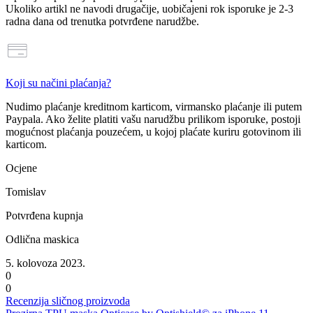
Ukoliko artikl ne navodi drugačije, uobičajeni rok isporuke je 2-3
radna dana od trenutka potvrđene narudžbe.
Koji su načini plaćanja?
Nudimo plaćanje
kreditnom karticom, virmansko plaćanje ili putem
Paypala
. Ako želite platiti vašu narudžbu prilikom isporuke, postoji
mogućnost
plaćanja pouzećem
, u kojoj plaćate kuriru gotovinom ili
karticom.
Ocjene
Tomislav
Potvrđena kupnja
Odlična maskica
5. kolovoza 2023.
0
0
Recenzija sličnog proizvoda