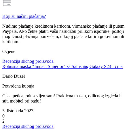
Koji su načini plaćanja?
Nudimo plaćanje
kreditnom karticom, virmansko plaćanje ili putem
Paypala
. Ako želite platiti vašu narudžbu prilikom isporuke, postoji
mogućnost
plaćanja pouzećem
, u kojoj plaćate kuriru gotovinom ili
karticom.
Ocjene
Recenzija sličnog proizvoda
Robusna maska "Impact Superior" za Samsung Galaxy S23 - crna
Dario Đuzel
Potvrđena kupnja
Cista petica, odusevljen sam! Prakticna maska, odlicnog izgleda i
stiti mobitel pri padu!
5. listopada 2023.
0
2
Recenzija sličnog proizvoda