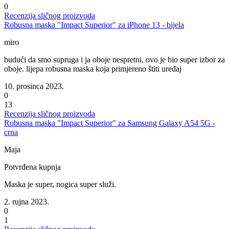
0
Recenzija sličnog proizvoda
Robusna maska "Impact Superior" za iPhone 13 - bijela
miro
budući da smo supruga i ja oboje nespretni, ovo je bio super izbor za
oboje. lijepa robusna maska koja primjereno štiti uređaj
10. prosinca 2023.
0
13
Recenzija sličnog proizvoda
Robusna maska "Impact Superior" za Samsung Galaxy A54 5G -
crna
Maja
Potvrđena kupnja
Maska je super, nogica super služi.
2. rujna 2023.
0
1