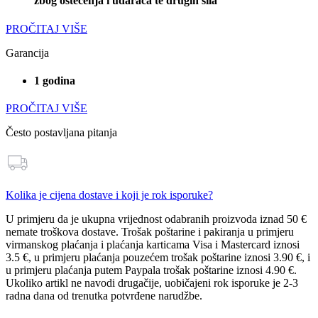
zbog oštećenja i udaraca te drugih sila
PROČITAJ VIŠE
Garancija
1 godina
PROČITAJ VIŠE
Često postavljana pitanja
Kolika je cijena dostave i koji je rok isporuke?
U primjeru da je ukupna vrijednost odabranih proizvoda
iznad 50 €
nemate troškova dostave
. Trošak poštarine i pakiranja u primjeru
virmanskog plaćanja i plaćanja karticama Visa i Mastercard iznosi
3.5 €
, u primjeru plaćanja pouzećem trošak poštarine iznosi
3.90 €
, i
u primjeru plaćanja putem Paypala trošak poštarine iznosi
4.90 €
.
Ukoliko artikl ne navodi drugačije, uobičajeni rok isporuke je 2-3
radna dana od trenutka potvrđene narudžbe.