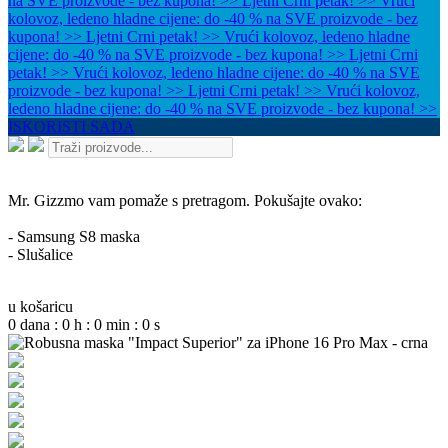
na SVE proizvode - bez kupona! >>
Ljetni Crni petak! >> Vrući
kolovoz, ledeno hladne cijene: do -40 % na SVE proizvode - bez
kupona! >>
Ljetni Crni petak! >> Vrući kolovoz, ledeno hladne
cijene: do -40 % na SVE proizvode - bez kupona! >>
Ljetni Crni
petak! >> Vrući kolovoz, ledeno hladne cijene: do -40 % na SVE
proizvode - bez kupona! >>
Ljetni Crni petak! >> Vrući kolovoz,
ledeno hladne cijene: do -40 % na SVE proizvode - bez kupona! >>
ISKORISTI SADA
Mr. Gizzmo vam pomaže s pretragom. Pokušajte ovako:
- Samsung S8 maska
- Slušalice
u košaricu
0
dana
:
0
h
:
0
min
:
0
s