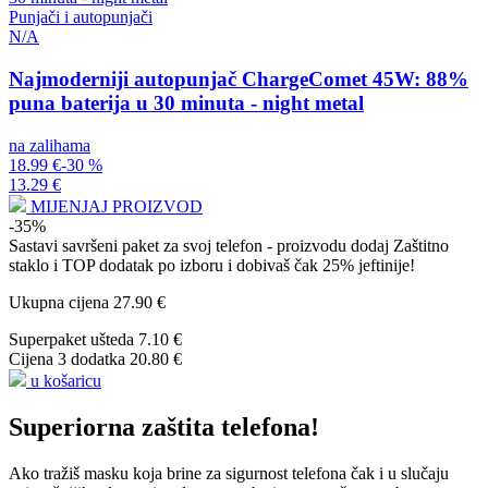
Punjači i autopunjači
N/A
Najmoderniji autopunjač ChargeComet 45W: 88%
puna baterija u 30 minuta - night metal
na zalihama
18.99 €
-30 %
13.29 €
MIJENJAJ PROIZVOD
-35%
Sastavi savršeni paket za svoj telefon - proizvodu dodaj
Zaštitno
staklo
i
TOP dodatak po izboru
i dobivaš čak 25% jeftinije!
Ukupna cijena
27.90 €
Superpaket ušteda
7.10 €
Cijena 3 dodatka
20.80 €
u košaricu
Superiorna zaštita telefona!
Ako tražiš masku koja brine za sigurnost telefona čak i u slučaju