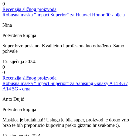
0
Recenzija sličnog proizvoda
Robusna maska "Impact Superior" za Huawei Honor 90 - bijela
Nina
Potvrđena kupnja
Super brzo poslano. Kvalitetno i profesionalno odrađeno. Samo
pohvale
15. siječnja 2024.
0
0
Recenzija sličnog proizvoda
Robusna maska "Impact Superior" za Samsung Galaxy A14 4G /
A14 5G - crna
Anto Dujić
Potvrđena kupnja
Maskica je brutalnaa!! Usluga je bila super, proizvod je dosao vrlo
brzo te bih preporucio kupovinu preko gizzmo.hr svakome :).
17. studenoga 2023.