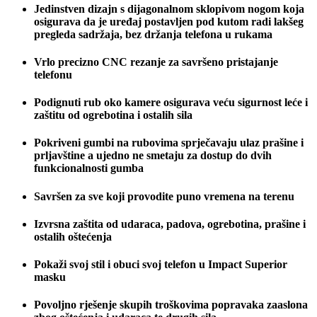
Jedinstven dizajn s dijagonalnom sklopivom nogom koja
osigurava da je uređaj postavljen pod kutom radi lakšeg
pregleda sadržaja, bez držanja telefona u rukama
Vrlo precizno CNC rezanje za savršeno pristajanje
telefonu
Podignuti rub oko kamere osigurava veću sigurnost leće i
zaštitu od ogrebotina i ostalih sila
Pokriveni gumbi na rubovima sprječavaju ulaz prašine i
prljavštine a ujedno ne smetaju za dostup do dvih
funkcionalnosti gumba
Savršen za sve koji provodite puno vremena na terenu
Izvrsna zaštita od udaraca, padova, ogrebotina, prašine i
ostalih oštećenja
Pokaži svoj stil i obuci svoj telefon u Impact Superior
masku
Povoljno rješenje skupih troškovima popravaka zaaslona