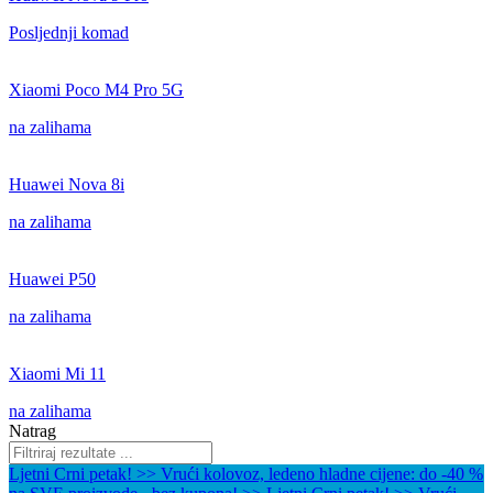
Posljednji komad
Xiaomi Poco M4 Pro 5G
na zalihama
Huawei Nova 8i
na zalihama
Huawei P50
na zalihama
Xiaomi Mi 11
na zalihama
Natrag
Ljetni Crni petak! >> Vrući kolovoz, ledeno hladne cijene: do -40 %