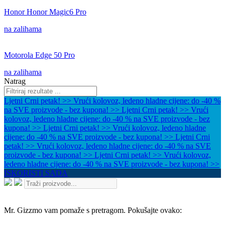
Honor Honor Magic6 Pro
na zalihama
Motorola Edge 50 Pro
na zalihama
Natrag
Ljetni Crni petak! >> Vrući kolovoz, ledeno hladne cijene: do -40 %
na SVE proizvode - bez kupona! >>
Ljetni Crni petak! >> Vrući
kolovoz, ledeno hladne cijene: do -40 % na SVE proizvode - bez
kupona! >>
Ljetni Crni petak! >> Vrući kolovoz, ledeno hladne
cijene: do -40 % na SVE proizvode - bez kupona! >>
Ljetni Crni
petak! >> Vrući kolovoz, ledeno hladne cijene: do -40 % na SVE
proizvode - bez kupona! >>
Ljetni Crni petak! >> Vrući kolovoz,
ledeno hladne cijene: do -40 % na SVE proizvode - bez kupona! >>
ISKORISTI SADA
Mr. Gizzmo vam pomaže s pretragom. Pokušajte ovako: