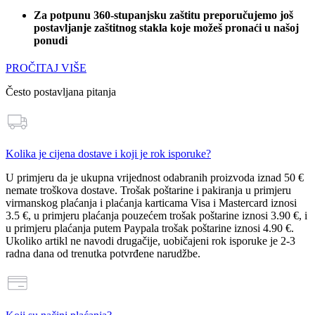
Za potpunu 360-stupanjsku zaštitu preporučujemo još
postavljanje zaštitnog stakla koje možeš pronaći u našoj
ponudi
PROČITAJ VIŠE
Često postavljana pitanja
Kolika je cijena dostave i koji je rok isporuke?
U primjeru da je ukupna vrijednost odabranih proizvoda
iznad 50 €
nemate troškova dostave
. Trošak poštarine i pakiranja u primjeru
virmanskog plaćanja i plaćanja karticama Visa i Mastercard iznosi
3.5 €
, u primjeru plaćanja pouzećem trošak poštarine iznosi
3.90 €
, i
u primjeru plaćanja putem Paypala trošak poštarine iznosi
4.90 €
.
Ukoliko artikl ne navodi drugačije, uobičajeni rok isporuke je 2-3
radna dana od trenutka potvrđene narudžbe.