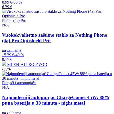
8.99 €
-30 %
6.29 €
Phone (4a) Pro
N/A
Visokokvalitetno zaštitno staklo za Nothing Phone
(4a) Pro Optishield Pro
na zalihama
15.29 €
-40 %
9.17 €
MIJENJAJ PROIZVOD
-35%
Punjači i autopunjači
N/A
Najmoderniji autopunjač ChargeComet 45W: 88%
puna baterija u 30 minuta - night metal
na zalihama