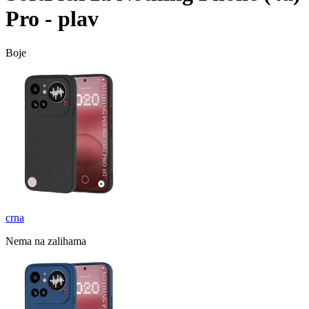
Pro - plav
Boje
crna
Nema na zalihama