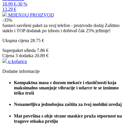
18.99 €
-30 %
13.29 €
MIJENJAJ PROIZVOD
-35%
Sastavi savršeni paket za svoj telefon - proizvodu dodaj
Zaštitno
staklo
i
TOP dodatak po izboru
i dobivaš čak 25% jeftinije!
Ukupna cijena
28.75 €
Superpaket ušteda
7.86 €
Cijena 3 dodatka
20.89 €
u košaricu
Dodatne informacije
Kompaktna masa s dozom mekoće i elastičnosti koja
maksimalno smanjuje vibracije i udarce te se iznimno
teško troši
Nenametljiva jednobojna zaštita za tvoj mobilni uređaj
Mat površina s obje strane maskice pruža otpornost na
tragove otisaka prstiju