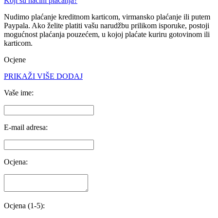
Koji su načini plaćanja?
Nudimo plaćanje
kreditnom karticom, virmansko plaćanje ili putem
Paypala
. Ako želite platiti vašu narudžbu prilikom isporuke, postoji
mogućnost
plaćanja pouzećem
, u kojoj plaćate kuriru gotovinom ili
karticom.
Ocjene
PRIKAŽI VIŠE
DODAJ
Vaše ime:
E-mail adresa:
Ocjena:
Ocjena (1-5):