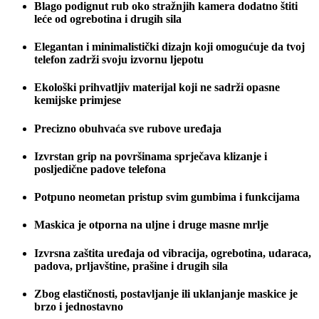
Blago podignut rub oko stražnjih kamera dodatno štiti
leće od ogrebotina i drugih sila
Elegantan i minimalistički dizajn koji omogućuje da tvoj
telefon zadrži svoju izvornu ljepotu
Ekološki prihvatljiv materijal koji ne sadrži opasne
kemijske primjese
Precizno obuhvaća sve rubove uređaja
Izvrstan grip na površinama sprječava klizanje i
posljedične padove telefona
Potpuno neometan pristup svim gumbima i funkcijama
Maskica je otporna na uljne i druge masne mrlje
Izvrsna zaštita uređaja od vibracija, ogrebotina, udaraca,
padova, prljavštine, prašine i drugih sila
Zbog elastičnosti, postavljanje ili uklanjanje maskice je
brzo i jednostavno