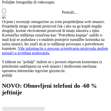
Pošaljite fotografiju ili videozapis:
Pretraži...
Ocjene i recenzije omogućene su svim posjetiteljima web stranice.
Posjetitelji mogu ocijeniti proizvod čak i ako su ga kupili negdje
drugdje, koriste ekvivalentni proizvod ili imaju iskustva s njim.
Korisnička mišljenja označena kao "Potvrđena kupnja" sadrže e-
mail koji se podudara s e-mailom postojeće narudžbe korisnika na
našoj stranici, što znači da je to mišljenje povezano s potvrđenom
kupnjom.
Više informacija o procesu ocjenjivanja proizvoda možete
pronaći u uvjetima poslovanja.
S klikom na "pošalji" slažem se s javnom objavom komentara (s
priloženim sadržajem) na web stranici i društvenim mrežama
operatera internetske trgovine gizzmo.hr.
pošalji
NOVO: Obnovljeni telefoni do -60 %
jeftinije