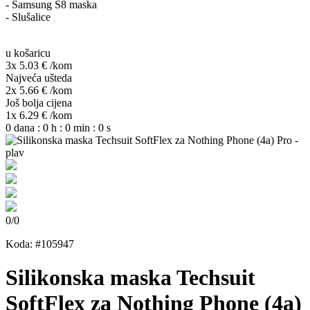
- Samsung S8 maska
- Slušalice
u košaricu
3x 5.03 €
/kom
Najveća ušteda
2x 5.66 €
/kom
Još bolja cijena
1x 6.29 €
/kom
0
dana
:
0
h
:
0
min
:
0
s
0
/
0
Koda: #105947
Silikonska maska Techsuit
SoftFlex za Nothing Phone (4a)