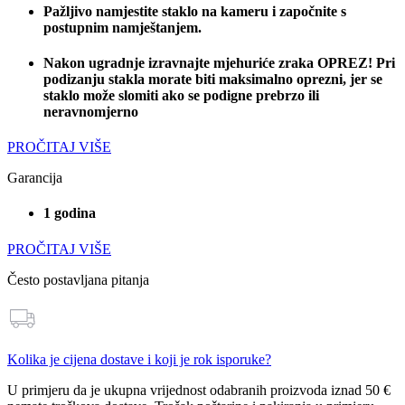
Pažljivo namjestite staklo na kameru i započnite s
postupnim namještanjem.
Nakon ugradnje izravnajte mjehuriće zraka OPREZ! Pri
podizanju stakla morate biti maksimalno oprezni, jer se
staklo može slomiti ako se podigne prebrzo ili
neravnomjerno
PROČITAJ VIŠE
Garancija
1 godina
PROČITAJ VIŠE
Često postavljana pitanja
Kolika je cijena dostave i koji je rok isporuke?
U primjeru da je ukupna vrijednost odabranih proizvoda
iznad 50 €