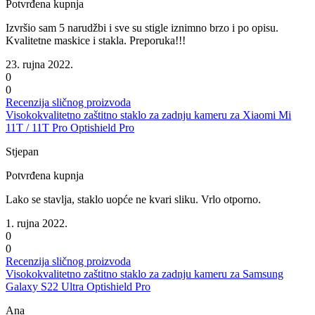
Potvrđena kupnja
Izvršio sam 5 narudžbi i sve su stigle iznimno brzo i po opisu.
Kvalitetne maskice i stakla. Preporuka!!!
23. rujna 2022.
0
0
Recenzija sličnog proizvoda
Visokokvalitetno zaštitno staklo za zadnju kameru za Xiaomi Mi
11T / 11T Pro Optishield Pro
Stjepan
Potvrđena kupnja
Lako se stavlja, staklo uopće ne kvari sliku. Vrlo otporno.
1. rujna 2022.
0
0
Recenzija sličnog proizvoda
Visokokvalitetno zaštitno staklo za zadnju kameru za Samsung
Galaxy S22 Ultra Optishield Pro
Ana