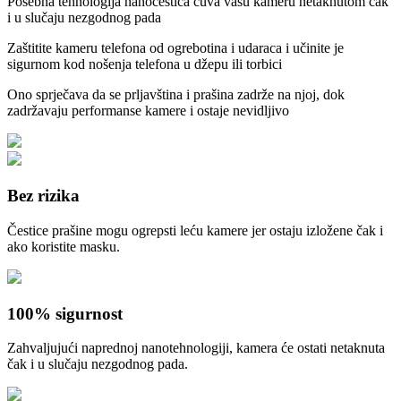
Posebna tehnologija nanočestica čuva vašu kameru netaknutom čak
i u slučaju nezgodnog pada
Zaštitite kameru telefona od ogrebotina i udaraca i učinite je
sigurnom kod nošenja telefona u džepu ili torbici
Ono sprječava da se prljavština i prašina zadrže na njoj, dok
zadržavaju performanse kamere i ostaje nevidljivo
Bez rizika
Čestice prašine mogu ogrepsti leću kamere jer ostaju izložene čak i
ako koristite masku.
100% sigurnost
Zahvaljujući naprednoj nanotehnologiji, kamera će ostati netaknuta
čak i u slučaju nezgodnog pada.