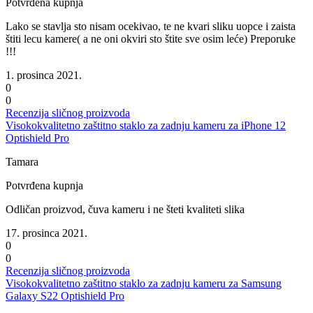
Potvrđena kupnja
Lako se stavlja sto nisam ocekivao, te ne kvari sliku uopce i zaista
štiti lecu kamere( a ne oni okviri sto štite sve osim leće) Preporuke
!!!
1. prosinca 2021.
0
0
Recenzija sličnog proizvoda
Visokokvalitetno zaštitno staklo za zadnju kameru za iPhone 12
Optishield Pro
Tamara
Potvrđena kupnja
Odličan proizvod, čuva kameru i ne šteti kvaliteti slika
17. prosinca 2021.
0
0
Recenzija sličnog proizvoda
Visokokvalitetno zaštitno staklo za zadnju kameru za Samsung
Galaxy S22 Optishield Pro