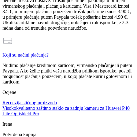
nemate troškova dostave
. Trošak poštarine i pakiranja u primjeru
virmanskog plaćanja i plaćanja karticama Visa i Mastercard iznosi
3.5 €
, u primjeru plaćanja pouzećem trošak poštarine iznosi
3.90 €
, i
u primjeru plaćanja putem Paypala trošak poštarine iznosi
4.90 €
.
Ukoliko artikl ne navodi drugačije, uobičajeni rok isporuke je 2-3
radna dana od trenutka potvrđene narudžbe.
Koji su načini plaćanja?
Nudimo plaćanje
kreditnom karticom, virmansko plaćanje ili putem
Paypala
. Ako želite platiti vašu narudžbu prilikom isporuke, postoji
mogućnost
plaćanja pouzećem
, u kojoj plaćate kuriru gotovinom ili
karticom.
Ocjene
Recenzija sličnog proizvoda
Visokokvalitetno zaštitno staklo za zadnju kameru za Huawei P40
Lite Optishield Pro
Irena
Potvrđena kupnja