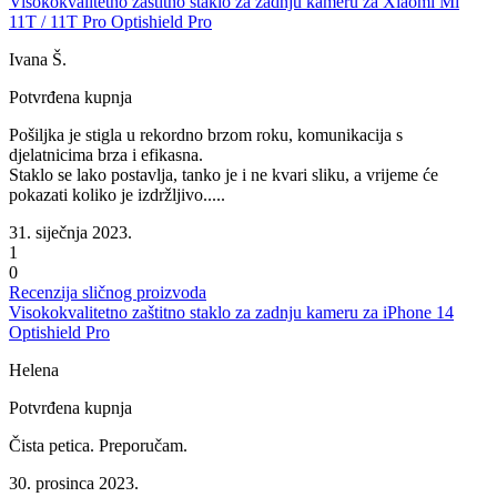
Visokokvalitetno zaštitno staklo za zadnju kameru za Xiaomi Mi
11T / 11T Pro Optishield Pro
Ivana Š.
Potvrđena kupnja
Pošiljka je stigla u rekordno brzom roku, komunikacija s
djelatnicima brza i efikasna.
Staklo se lako postavlja, tanko je i ne kvari sliku, a vrijeme će
pokazati koliko je izdržljivo.....
31. siječnja 2023.
1
0
Recenzija sličnog proizvoda
Visokokvalitetno zaštitno staklo za zadnju kameru za iPhone 14
Optishield Pro
Helena
Potvrđena kupnja
Čista petica. Preporučam.
30. prosinca 2023.