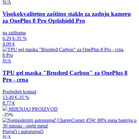
N/A
Visokokvalitetno zaštitno staklo za zadnju kameru
za OnePlus 8 Pro Optishield Pro
na zalihama
6.29 €
-35 %
4.09 €
8 Pro
N/A
TPU gel maska "Brushed Carbon" za OnePlus 8
Pro - crna
Posljednji komad
13.49 €
-35 %
8.77 €
MIJENJAJ PROIZVOD
-35%
Punjači i autopunjači
N/A