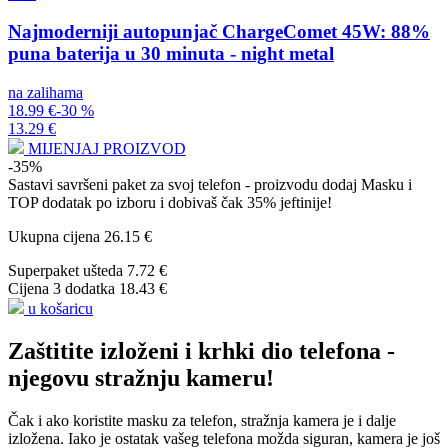
Najmoderniji autopunjač ChargeComet 45W: 88%
puna baterija u 30 minuta - night metal
na zalihama
18.99 €
-30 %
13.29 €
MIJENJAJ PROIZVOD
-35%
Sastavi savršeni paket za svoj telefon - proizvodu dodaj
Masku
i
TOP dodatak po izboru
i dobivaš čak 35% jeftinije!
Ukupna cijena
26.15 €
Superpaket ušteda
7.72 €
Cijena 3 dodatka
18.43 €
u košaricu
Zaštitite izloženi i krhki dio telefona -
njegovu stražnju kameru!
Čak i ako koristite masku za telefon, stražnja kamera je i dalje
izložena. Iako je ostatak vašeg telefona možda siguran, kamera je još