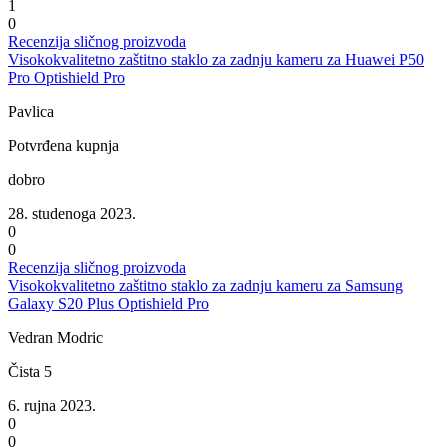
1
0
Recenzija sličnog proizvoda
Visokokvalitetno zaštitno staklo za zadnju kameru za Huawei P50
Pro Optishield Pro
Pavlica
Potvrđena kupnja
dobro
28. studenoga 2023.
0
0
Recenzija sličnog proizvoda
Visokokvalitetno zaštitno staklo za zadnju kameru za Samsung
Galaxy S20 Plus Optishield Pro
Vedran Modric
Čista 5
6. rujna 2023.
0
0