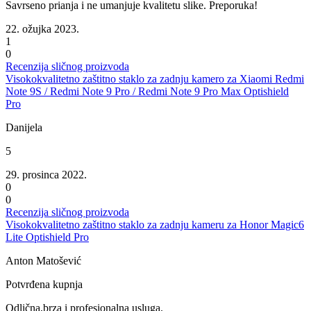
Savrseno prianja i ne umanjuje kvalitetu slike. Preporuka!
22. ožujka 2023.
1
0
Recenzija sličnog proizvoda
Visokokvalitetno zaštitno staklo za zadnju kamero za Xiaomi Redmi
Note 9S / Redmi Note 9 Pro / Redmi Note 9 Pro Max Optishield
Pro
Danijela
5
29. prosinca 2022.
0
0
Recenzija sličnog proizvoda
Visokokvalitetno zaštitno staklo za zadnju kameru za Honor Magic6
Lite Optishield Pro
Anton Matošević
Potvrđena kupnja
Odlična,brza i profesionalna usluga.