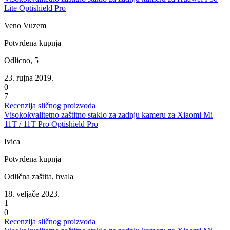
Lite Optishield Pro
Veno Vuzem
Potvrđena kupnja
Odlicno, 5
23. rujna 2019.
0
7
Recenzija sličnog proizvoda
Visokokvalitetno zaštitno staklo za zadnju kameru za Xiaomi Mi
11T / 11T Pro Optishield Pro
Ivica
Potvrđena kupnja
Odlična zaštita, hvala
18. veljače 2023.
1
0
Recenzija sličnog proizvoda