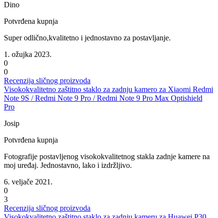
Dino
Potvrđena kupnja
Super odlično,kvalitetno i jednostavno za postavljanje.
1. ožujka 2023.
0
0
Recenzija sličnog proizvoda
Visokokvalitetno zaštitno staklo za zadnju kamero za Xiaomi Redmi
Note 9S / Redmi Note 9 Pro / Redmi Note 9 Pro Max Optishield
Pro
Josip
Potvrđena kupnja
Fotografije postavljenog visokokvalitetnog stakla zadnje kamere na
moj uređaj. Jednostavno, lako i izdržljivo.
6. veljače 2021.
0
3
Recenzija sličnog proizvoda
Visokokvalitetno zaštitno staklo za zadnju kameru za Huawei P30