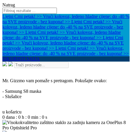
Natrag
Ljetni Crni petak! >> Vrući kolovoz, ledeno hladne cijene: do -40 %
na SVE proizvode - bez kupona! >>
Ljetni Crni petak! >> Vrući
kolovoz, ledeno hladne cijene: do -40 % na SVE proizvode - bez
kupona! >>
Ljetni Crni petak! >> Vrući kolovoz, ledeno hladne
cijene: do -40 % na SVE proizvode - bez kupona! >>
Ljetni Crni
petak! >> Vrući kolovoz, ledeno hladne cijene: do -40 % na SVE
proizvode - bez kupona! >>
Ljetni Crni petak! >> Vrući kolovoz,
ledeno hladne cijene: do -40 % na SVE proizvode - bez kupona! >>
ISKORISTI SADA
Mr. Gizzmo vam pomaže s pretragom. Pokušajte ovako:
- Samsung S8 maska
- Slušalice
u košaricu
0
dana
:
0
h
:
0
min
:
0
s