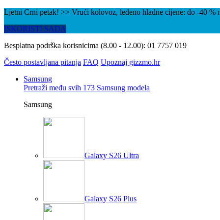
Ljetni Crni petak! >> Vrući kolovoz, ledeno hladne cijene: do -40 
ISKORISTI SADA
Besplatna podrška korisnicima (8.00 - 12.00):
01 7757 019
Često postavljana pitanja
FAQ
Upoznaj gizzmo.hr
Samsung
Pretraži među svih 173 Samsung modela
Samsung
Galaxy S26 Ultra
Galaxy S26 Plus