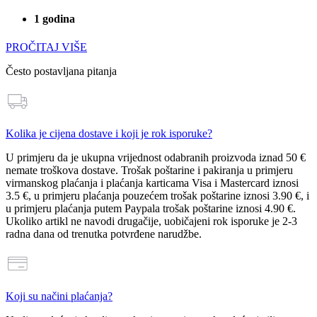
1 godina
PROČITAJ VIŠE
Često postavljana pitanja
Kolika je cijena dostave i koji je rok isporuke?
U primjeru da je ukupna vrijednost odabranih proizvoda
iznad 50 €
nemate troškova dostave
. Trošak poštarine i pakiranja u primjeru
virmanskog plaćanja i plaćanja karticama Visa i Mastercard iznosi
3.5 €
, u primjeru plaćanja pouzećem trošak poštarine iznosi
3.90 €
, i
u primjeru plaćanja putem Paypala trošak poštarine iznosi
4.90 €
.
Ukoliko artikl ne navodi drugačije, uobičajeni rok isporuke je 2-3
radna dana od trenutka potvrđene narudžbe.
Koji su načini plaćanja?