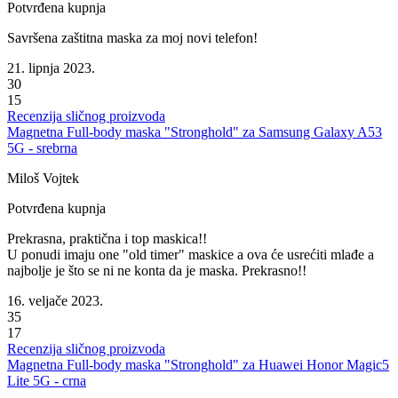
Potvrđena kupnja
Savršena zaštitna maska za moj novi telefon!
21. lipnja 2023.
30
15
Recenzija sličnog proizvoda
Magnetna Full-body maska "Stronghold" za Samsung Galaxy A53
5G - srebrna
Miloš Vojtek
Potvrđena kupnja
Prekrasna, praktična i top maskica!!
U ponudi imaju one "old timer" maskice a ova će usrećiti mlađe a
najbolje je što se ni ne konta da je maska. Prekrasno!!
16. veljače 2023.
35
17
Recenzija sličnog proizvoda
Magnetna Full-body maska "Stronghold" za Huawei Honor Magic5
Lite 5G - crna