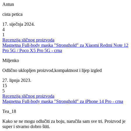
Antun
cista petica
17. siječnja 2024.
4
1
Recenzija sličnog proizvoda
Magnetna Full-body maska "Stronghold" za Xiaomi Redmi Note 12
Pro 5G / Poco X5 Pro 5G - crna
Miljenko
Odlično uklopljen proizvod,kompaktnost i lijep izgled
27. lipnja 2023.
15
5
Recenzija sličnog proizvoda
Magnetna Full-body maska "Stronghold" za iPhone 14 Pro - crna
Tea_18
Kako se ne mogu odlučiti za boju, naručila sam sve tri. Proizvod je
super i stvarno dobro štiti.