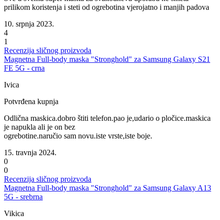
prilikom koristenja i steti od ogrebotina vjerojatno i manjih padova
10. srpnja 2023.
4
1
Recenzija sličnog proizvoda
Magnetna Full-body maska "Stronghold" za Samsung Galaxy S21
FE 5G - crna
Ivica
Potvrđena kupnja
Odlična maskica.dobro štiti telefon.pao je,udario o pločice.maskica
je napukla ali je on bez
ogrebotine.naručio sam novu.iste vrste,iste boje.
15. travnja 2024.
0
0
Recenzija sličnog proizvoda
Magnetna Full-body maska "Stronghold" za Samsung Galaxy A13
5G - srebrna
Vikica