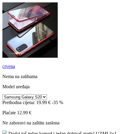
crvena
Nema na zalihama
Model uređaja
Prethodna cijena:
19.99 €
-35 %
Plaćate
12.99 €
Ne zaboravi na zaštitu zaslona
Dodaj još jedan komad i jedan dobivaš gratis!
UZMI 2+1