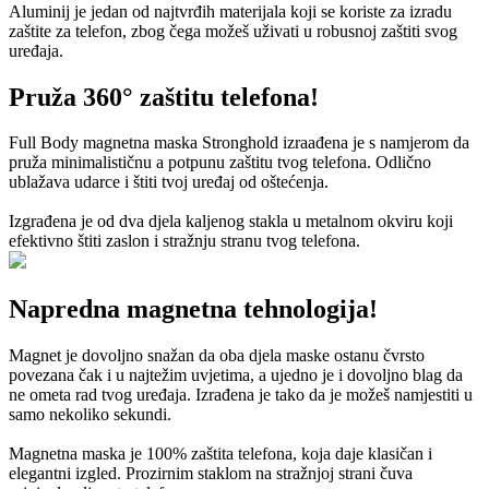
Aluminij je jedan od najtvrđih materijala koji se koriste za izradu
zaštite za telefon, zbog čega možeš uživati u robusnoj zaštiti svog
uređaja.
Pruža 360° zaštitu telefona!
Full Body magnetna maska Stronghold izraađena je s namjerom da
pruža minimalističnu a potpunu zaštitu tvog telefona. Odlično
ublažava udarce i štiti tvoj uređaj od oštećenja.
Izgrađena je od dva djela kaljenog stakla u metalnom okviru koji
efektivno štiti zaslon i stražnju stranu tvog telefona.
Napredna magnetna tehnologija!
Magnet je dovoljno snažan da oba djela maske ostanu čvrsto
povezana čak i u najtežim uvjetima, a ujedno je i dovoljno blag da
ne ometa rad tvog uređaja. Izrađena je tako da je možeš namjestiti u
samo nekoliko sekundi.
Magnetna maska je 100% zaštita telefona, koja daje klasičan i
elegantni izgled. Prozirnim staklom na stražnjoj strani čuva