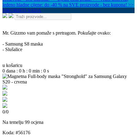
ledeno hladne cijene: do -40 % na SVE proizvode - bez kupona! >>
ISKORISTI SADA
Mr. Gizzmo vam pomaže s pretragom. Pokušajte ovako:
- Samsung S8 maska
- Slušalice
u košaricu
0
dana
:
0
h
:
0
min
:
0
s
0
/
0
Na temelju 99 ocjena
Koda: #56176