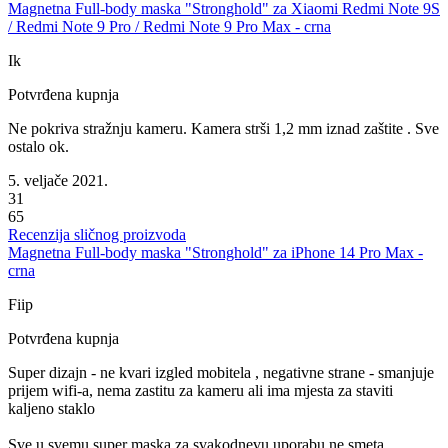
Magnetna Full-body maska "Stronghold" za Xiaomi Redmi Note 9S
/ Redmi Note 9 Pro / Redmi Note 9 Pro Max - crna
Ik
Potvrđena kupnja
Ne pokriva stražnju kameru. Kamera strši 1,2 mm iznad zaštite . Sve
ostalo ok.
5. veljače 2021.
31
65
Recenzija sličnog proizvoda
Magnetna Full-body maska "Stronghold" za iPhone 14 Pro Max -
crna
Fiip
Potvrđena kupnja
Super dizajn - ne kvari izgled mobitela , negativne strane - smanjuje
prijem wifi-a, nema zastitu za kameru ali ima mjesta za staviti
kaljeno staklo
Sve u svemu super maska za svakodnevu uporabu ne smeta