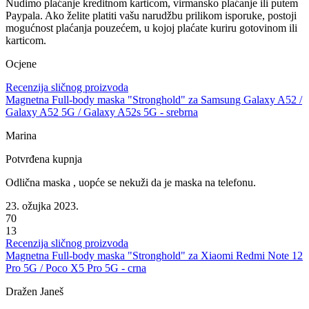
Nudimo plaćanje
kreditnom karticom, virmansko plaćanje ili putem
Paypala
. Ako želite platiti vašu narudžbu prilikom isporuke, postoji
mogućnost
plaćanja pouzećem
, u kojoj plaćate kuriru gotovinom ili
karticom.
Ocjene
Recenzija sličnog proizvoda
Magnetna Full-body maska "Stronghold" za Samsung Galaxy A52 /
Galaxy A52 5G / Galaxy A52s 5G - srebrna
Marina
Potvrđena kupnja
Odlična maska , uopće se nekuži da je maska na telefonu.
23. ožujka 2023.
70
13
Recenzija sličnog proizvoda
Magnetna Full-body maska "Stronghold" za Xiaomi Redmi Note 12
Pro 5G / Poco X5 Pro 5G - crna
Dražen Janeš