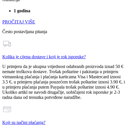
1 godina
PROČITAJ VIŠE
Često postavljana pitanja
Kolika je cijena dostave i koji je rok isporuke?
U primjeru da je ukupna vrijednost odabranih proizvoda
iznad 50 €
nemate troškova dostave
. Trošak poštarine i pakiranja u primjeru
virmanskog plaćanja i plaćanja karticama Visa i Mastercard iznosi
3.5 €
, u primjeru plaćanja pouzećem trošak poštarine iznosi
3.90 €
, i
u primjeru plaćanja putem Paypala trošak poštarine iznosi
4.90 €
.
Ukoliko artikl ne navodi drugačije, uobičajeni rok isporuke je 2-3
radna dana od trenutka potvrđene narudžbe.
Koji su načini plaćanja?