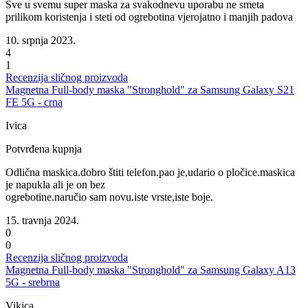
Sve u svemu super maska za svakodnevu uporabu ne smeta
prilikom koristenja i steti od ogrebotina vjerojatno i manjih padova
10. srpnja 2023.
4
1
Recenzija sličnog proizvoda
Magnetna Full-body maska "Stronghold" za Samsung Galaxy S21
FE 5G - crna
Ivica
Potvrđena kupnja
Odlična maskica.dobro štiti telefon.pao je,udario o pločice.maskica
je napukla ali je on bez
ogrebotine.naručio sam novu.iste vrste,iste boje.
15. travnja 2024.
0
0
Recenzija sličnog proizvoda
Magnetna Full-body maska "Stronghold" za Samsung Galaxy A13
5G - srebrna
Vikica