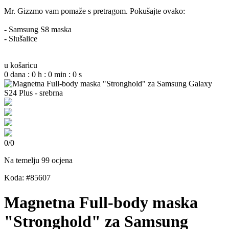
Mr. Gizzmo vam pomaže s pretragom. Pokušajte ovako:
- Samsung S8 maska
- Slušalice
u košaricu
0
dana
:
0
h
:
0
min
:
0
s
0
/
0
Na temelju 99 ocjena
Koda: #85607
Magnetna Full-body maska
"Stronghold" za Samsung