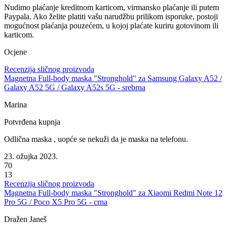
Nudimo plaćanje
kreditnom karticom, virmansko plaćanje ili putem
Paypala
. Ako želite platiti vašu narudžbu prilikom isporuke, postoji
mogućnost
plaćanja pouzećem
, u kojoj plaćate kuriru gotovinom ili
karticom.
Ocjene
Recenzija sličnog proizvoda
Magnetna Full-body maska "Stronghold" za Samsung Galaxy A52 /
Galaxy A52 5G / Galaxy A52s 5G - srebrna
Marina
Potvrđena kupnja
Odlična maska , uopće se nekuži da je maska na telefonu.
23. ožujka 2023.
70
13
Recenzija sličnog proizvoda
Magnetna Full-body maska "Stronghold" za Xiaomi Redmi Note 12
Pro 5G / Poco X5 Pro 5G - crna
Dražen Janeš