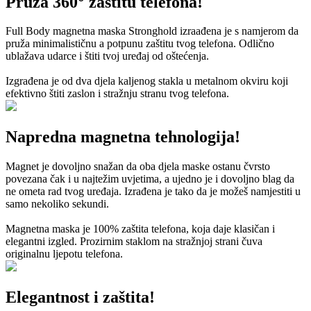
Pruža 360° zaštitu telefona!
Full Body magnetna maska Stronghold izraađena je s namjerom da
pruža minimalističnu a potpunu zaštitu tvog telefona. Odlično
ublažava udarce i štiti tvoj uređaj od oštećenja.
Izgrađena je od dva djela kaljenog stakla u metalnom okviru koji
efektivno štiti zaslon i stražnju stranu tvog telefona.
Napredna magnetna tehnologija!
Magnet je dovoljno snažan da oba djela maske ostanu čvrsto
povezana čak i u najtežim uvjetima, a ujedno je i dovoljno blag da
ne ometa rad tvog uređaja. Izrađena je tako da je možeš namjestiti u
samo nekoliko sekundi.
Magnetna maska je 100% zaštita telefona, koja daje klasičan i
elegantni izgled. Prozirnim staklom na stražnjoj strani čuva
originalnu ljepotu telefona.
Elegantnost i zaštita!