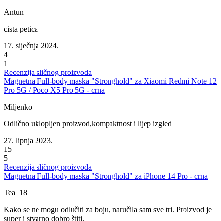
Antun
cista petica
17. siječnja 2024.
4
1
Recenzija sličnog proizvoda
Magnetna Full-body maska "Stronghold" za Xiaomi Redmi Note 12
Pro 5G / Poco X5 Pro 5G - crna
Miljenko
Odlično uklopljen proizvod,kompaktnost i lijep izgled
27. lipnja 2023.
15
5
Recenzija sličnog proizvoda
Magnetna Full-body maska "Stronghold" za iPhone 14 Pro - crna
Tea_18
Kako se ne mogu odlučiti za boju, naručila sam sve tri. Proizvod je
super i stvarno dobro štiti.