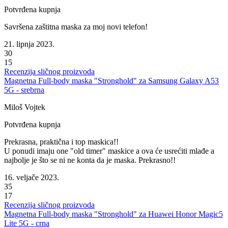
Potvrđena kupnja
Savršena zaštitna maska za moj novi telefon!
21. lipnja 2023.
30
15
Recenzija sličnog proizvoda
Magnetna Full-body maska "Stronghold" za Samsung Galaxy A53
5G - srebrna
Miloš Vojtek
Potvrđena kupnja
Prekrasna, praktična i top maskica!!
U ponudi imaju one "old timer" maskice a ova će usrećiti mlađe a
najbolje je što se ni ne konta da je maska. Prekrasno!!
16. veljače 2023.
35
17
Recenzija sličnog proizvoda
Magnetna Full-body maska "Stronghold" za Huawei Honor Magic5
Lite 5G - crna