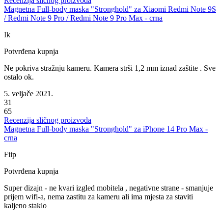
Recenzija sličnog proizvoda
Magnetna Full-body maska "Stronghold" za Xiaomi Redmi Note 9S
/ Redmi Note 9 Pro / Redmi Note 9 Pro Max - crna
Ik
Potvrđena kupnja
Ne pokriva stražnju kameru. Kamera strši 1,2 mm iznad zaštite . Sve
ostalo ok.
5. veljače 2021.
31
65
Recenzija sličnog proizvoda
Magnetna Full-body maska "Stronghold" za iPhone 14 Pro Max -
crna
Fiip
Potvrđena kupnja
Super dizajn - ne kvari izgled mobitela , negativne strane - smanjuje
prijem wifi-a, nema zastitu za kameru ali ima mjesta za staviti
kaljeno staklo