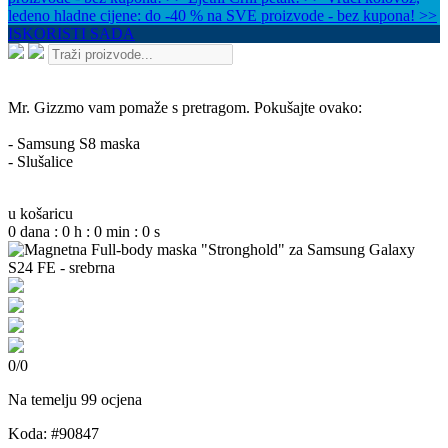
ledeno hladne cijene: do -40 % na SVE proizvode - bez kupona! >>
ISKORISTI SADA
Mr. Gizzmo vam pomaže s pretragom. Pokušajte ovako:
- Samsung S8 maska
- Slušalice
u košaricu
0
dana
:
0
h
:
0
min
:
0
s
0
/
0
Na temelju 99 ocjena
Koda: #90847