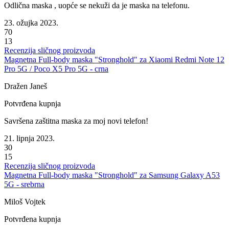
Odlična maska , uopće se nekuži da je maska na telefonu.
23. ožujka 2023.
70
13
Recenzija sličnog proizvoda
Magnetna Full-body maska "Stronghold" za Xiaomi Redmi Note 12
Pro 5G / Poco X5 Pro 5G - crna
Dražen Janeš
Potvrđena kupnja
Savršena zaštitna maska za moj novi telefon!
21. lipnja 2023.
30
15
Recenzija sličnog proizvoda
Magnetna Full-body maska "Stronghold" za Samsung Galaxy A53
5G - srebrna
Miloš Vojtek
Potvrđena kupnja