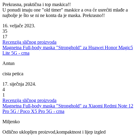
Prekrasna, praktična i top maskica!!
U ponudi imaju one "old timer" maskice a ova će usrećiti mlađe a
najbolje je što se ni ne konta da je maska. Prekrasno!!
16. veljače 2023.
35
17
Recenzija sličnog proizvoda
Magnetna Full-body maska "Stronghold" za Huawei Honor Magic5
Lite 5G - crna
Antun
cista petica
17. siječnja 2024.
4
1
Recenzija sličnog proizvoda
Magnetna Full-body maska "Stronghold" za Xiaomi Redmi Note 12
Pro 5G / Poco X5 Pro 5G - crna
Miljenko
Odlično uklopljen proizvod,kompaktnost i lijep izgled