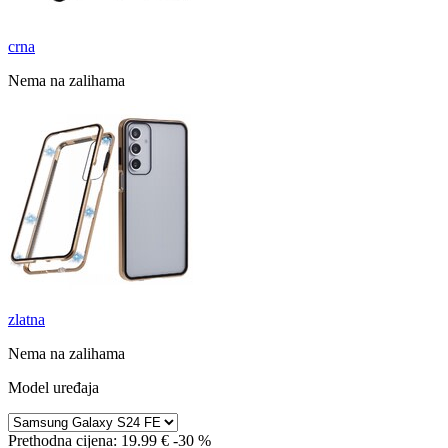
crna
Nema na zalihama
zlatna
Nema na zalihama
Model uređaja
Prethodna cijena:
19.99 €
-30 %