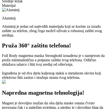
Srednje težak
Materijal
Aluminij
Aluminij je jedan od najtvrđih materijala koji se koriste za izradu
zaštite za telefon, zbog čega možeš uživati u robusnoj zaštiti svog
uređaja.
Pruža 360° zaštitu telefona!
Full Body magnetna maska Stronghold izraađena je s namjerom da
pruža minimalističnu a potpunu zaštitu tvog telefona. Odlično
ublažava udarce i štiti tvoj uređaj od oštećenja.
Izgrađena je od dva djela kaljenog stakla u metalnom okviru koji
efektivno štiti zaslon i stražnju stranu tvog telefona.
Napredna magnetna tehnologija!
Magnet je dovoljno snažan da oba djela maske ostanu čvrsto
povezana čak i u najtežim uvjetima, a ujedno je i dovoljno blag da