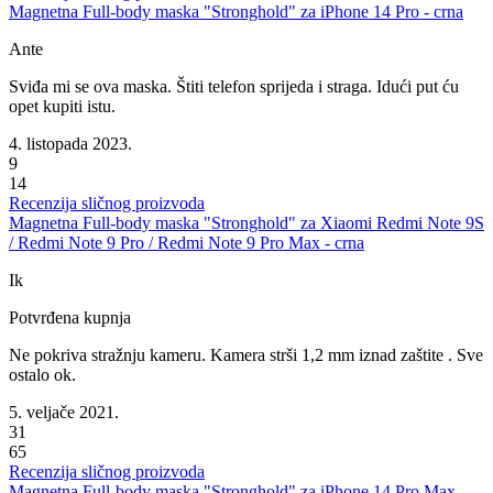
Magnetna Full-body maska "Stronghold" za iPhone 14 Pro - crna
Ante
Sviđa mi se ova maska. Štiti telefon sprijeda i straga. Idući put ću
opet kupiti istu.
4. listopada 2023.
9
14
Recenzija sličnog proizvoda
Magnetna Full-body maska "Stronghold" za Xiaomi Redmi Note 9S
/ Redmi Note 9 Pro / Redmi Note 9 Pro Max - crna
Ik
Potvrđena kupnja
Ne pokriva stražnju kameru. Kamera strši 1,2 mm iznad zaštite . Sve
ostalo ok.
5. veljače 2021.
31
65
Recenzija sličnog proizvoda
Magnetna Full-body maska "Stronghold" za iPhone 14 Pro Max -