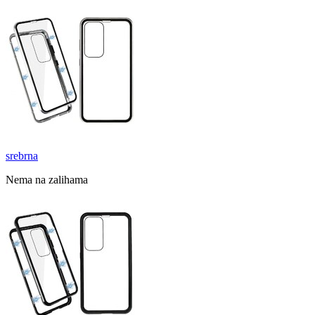
srebrna
Nema na zalihama