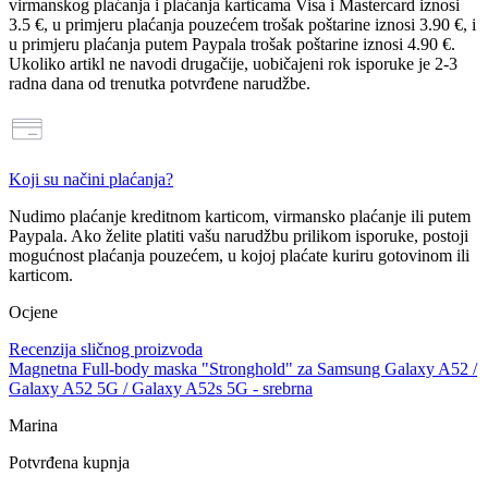
virmanskog plaćanja i plaćanja karticama Visa i Mastercard iznosi
3.5 €
, u primjeru plaćanja pouzećem trošak poštarine iznosi
3.90 €
, i
u primjeru plaćanja putem Paypala trošak poštarine iznosi
4.90 €
.
Ukoliko artikl ne navodi drugačije, uobičajeni rok isporuke je 2-3
radna dana od trenutka potvrđene narudžbe.
Koji su načini plaćanja?
Nudimo plaćanje
kreditnom karticom, virmansko plaćanje ili putem
Paypala
. Ako želite platiti vašu narudžbu prilikom isporuke, postoji
mogućnost
plaćanja pouzećem
, u kojoj plaćate kuriru gotovinom ili
karticom.
Ocjene
Recenzija sličnog proizvoda
Magnetna Full-body maska "Stronghold" za Samsung Galaxy A52 /
Galaxy A52 5G / Galaxy A52s 5G - srebrna
Marina
Potvrđena kupnja