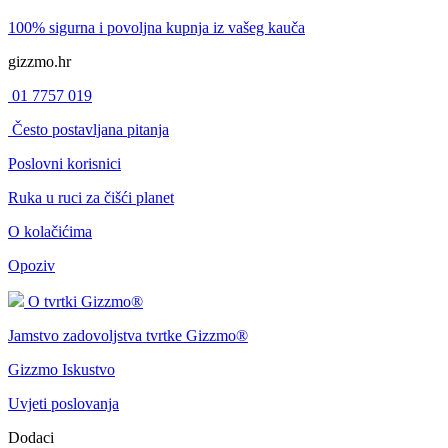
100% sigurna i povoljna kupnja
iz vašeg kauča
gizzmo.hr
01 7757 019
Često postavljana pitanja
Poslovni korisnici
Ruka u ruci za čišći planet
O kolačićima
Opoziv
O tvrtki Gizzmo®
Jamstvo zadovoljstva tvrtke Gizzmo®
Gizzmo Iskustvo
Uvjeti poslovanja
Dodaci