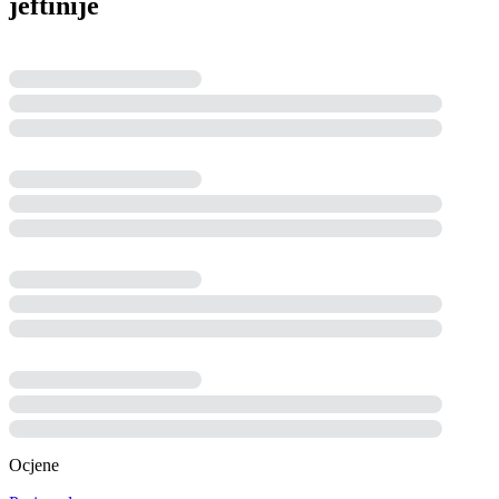
jeftinije
Ocjene