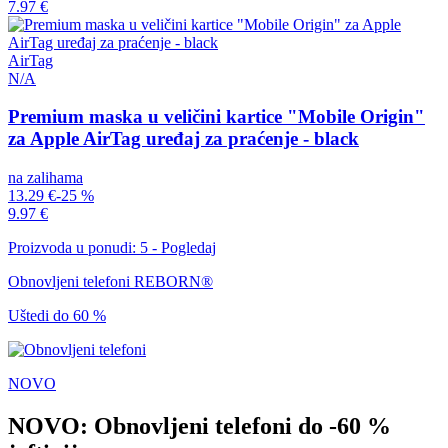
7.97 €
AirTag
N/A
Premium maska u veličini kartice "Mobile Origin"
za Apple AirTag uređaj za praćenje - black
na zalihama
13.29 €
-25 %
9.97 €
Proizvoda u ponudi: 5 - Pogledaj
Obnovljeni telefoni REBORN®
Uštedi do 60 %
NOVO
NOVO: Obnovljeni telefoni do -60 %