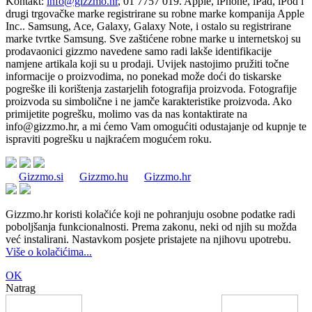
Kontakt:
info@gizzmo.hr
, 01 7757 019. Apple, iPhone, iPad, iPod i
drugi trgovačke marke registrirane su robne marke kompanija Apple
Inc.. Samsung, Ace, Galaxy, Galaxy Note, i ostalo su registrirane
marke tvrtke Samsung. Sve zaštićene robne marke u internetskoj su
prodavaonici gizzmo navedene samo radi lakše identifikacije
namjene artikala koji su u prodaji. Uvijek nastojimo pružiti točne
informacije o proizvodima, no ponekad može doći do tiskarske
pogreške ili korištenja zastarjelih fotografija proizvoda. Fotografije
proizvoda su simbolične i ne jamče karakteristike proizvoda. Ako
primijetite pogrešku, molimo vas da nas kontaktirate na
info@gizzmo.hr
, a mi ćemo Vam omogućiti odustajanje od kupnje te
ispraviti pogrešku u najkraćem mogućem roku.
Gizzmo.si
Gizzmo.hu
Gizzmo.hr
Gizzmo.hr koristi kolačiće koji ne pohranjuju osobne podatke radi
poboljšanja funkcionalnosti. Prema zakonu, neki od njih su možda
već instalirani. Nastavkom posjete pristajete na njihovu upotrebu.
Više o kolačićima...
OK
Natrag