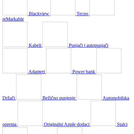
Blackview
Tecno
reMarkable
Kabeli
Punjači i autopunjači
Adapteri
Power bank
Držači
Bežično punjenje
Automobilska
oprema
Originalni Apple dodaci
Stalci