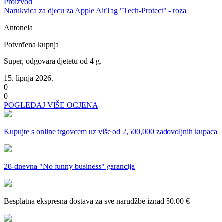
Proizvod
Narukvica za djecu za Apple AirTag "Tech-Protect" - roza
Antonela
Potvrđena kupnja
Super, odgovara djetetu od 4 g.
15. lipnja 2026.
0
0
POGLEDAJ VIŠE OCJENA
Kupujte s online trgovcem uz
više od 2,500,000 zadovoljnih kupaca
28-dnevna
"No funny business" garancija
Besplatna ekspresna dostava
za sve narudžbe iznad 50.00 €