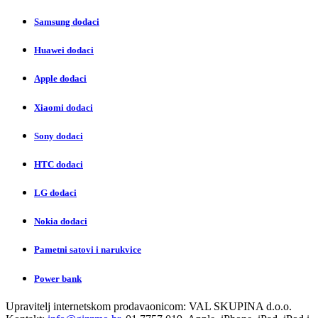
Samsung dodaci
Huawei dodaci
Apple dodaci
Xiaomi dodaci
Sony dodaci
HTC dodaci
LG dodaci
Nokia dodaci
Pametni satovi i narukvice
Power bank
Upravitelj internetskom prodavaonicom:
VAL SKUPINA d.o.o.