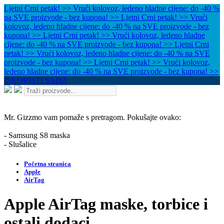
Ljetni Crni petak! >> Vrući kolovoz, ledeno hladne cijene: do -40 %
na SVE proizvode - bez kupona! >>
Ljetni Crni petak! >> Vrući
kolovoz, ledeno hladne cijene: do -40 % na SVE proizvode - bez
kupona! >>
Ljetni Crni petak! >> Vrući kolovoz, ledeno hladne
cijene: do -40 % na SVE proizvode - bez kupona! >>
Ljetni Crni
petak! >> Vrući kolovoz, ledeno hladne cijene: do -40 % na SVE
proizvode - bez kupona! >>
Ljetni Crni petak! >> Vrući kolovoz,
ledeno hladne cijene: do -40 % na SVE proizvode - bez kupona! >>
ISKORISTI SADA
Mr. Gizzmo vam pomaže s pretragom. Pokušajte ovako:
- Samsung S8 maska
- Slušalice
Početna stranica
Apple
AirTag
Apple AirTag maske, torbice i
ostali dodaci