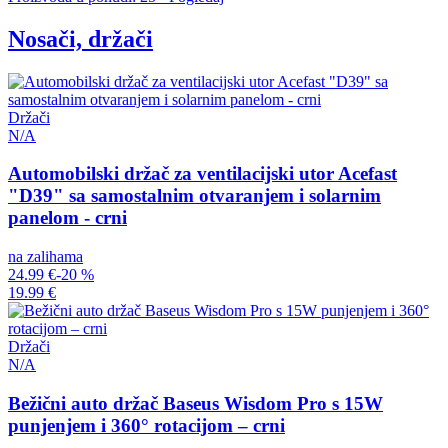
Nosači, držači
Držači
N/A
Automobilski držač za ventilacijski utor Acefast
"D39" sa samostalnim otvaranjem i solarnim
panelom - crni
na zalihama
24.99 €
-20 %
19.99 €
Držači
N/A
Bežični auto držač Baseus Wisdom Pro s 15W
punjenjem i 360° rotacijom – crni