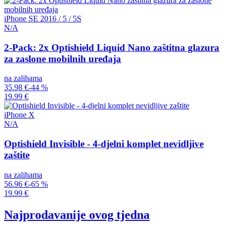
iPhone SE 2016 / 5 / 5S
N/A
2-Pack: 2x Optishield Liquid Nano zaštitna glazura
za zaslone mobilnih uređaja
na zalihama
35.98 €
-44 %
19.99 €
iPhone X
N/A
Optishield Invisible - 4-djelni komplet nevidljive
zaštite
na zalihama
56.96 €
-65 %
19.99 €
Najprodavanije ovog tjedna