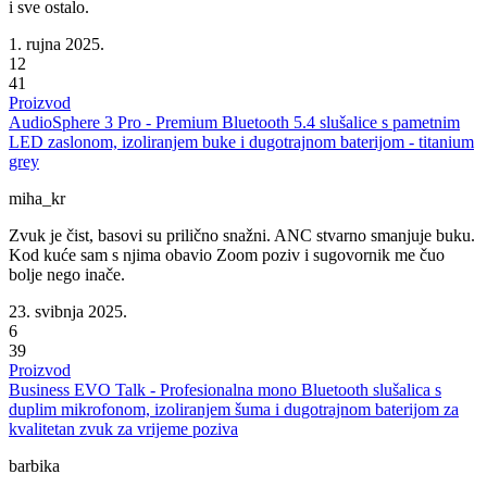
i sve ostalo.
1. rujna 2025.
12
41
Proizvod
AudioSphere 3 Pro - Premium Bluetooth 5.4 slušalice s pametnim
LED zaslonom, izoliranjem buke i dugotrajnom baterijom - titanium
grey
miha_kr
Zvuk je čist, basovi su prilično snažni. ANC stvarno smanjuje buku.
Kod kuće sam s njima obavio Zoom poziv i sugovornik me čuo
bolje nego inače.
23. svibnja 2025.
6
39
Proizvod
Business EVO Talk - Profesionalna mono Bluetooth slušalica s
duplim mikrofonom, izoliranjem šuma i dugotrajnom baterijom za
kvalitetan zvuk za vrijeme poziva
barbika