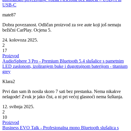
USB-C
mate87
Dobra povezanost. Odličan proizvod za sve aute koji još nemaju
bežični CarPlay. Ocjena 5.
24. kolovoza 2025.
2
17
Proizvod
AudioSphere 3 Pro - Premium Bluetooth 5.4 slušalice s pametnim
LED zaslonom, izoliranjem buke i dugotrajnom baterijom - titanium
grey
Klara2
Prvi dan sam ih nosila skoro 7 sati bez prestanka. Nema nikakve
nelagode! Zvuk je jako čist, a ni pri većoj glasnoći nema šuštanja.
12. svibnja 2025.
2
10
Proizvod
Business EVO Talk - Profesionalna mono Bluetooth slušalica s