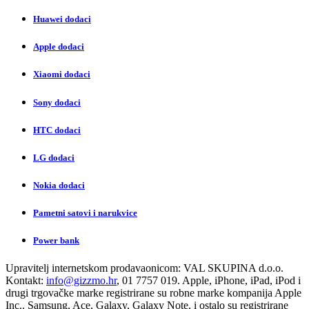
Huawei dodaci
Apple dodaci
Xiaomi dodaci
Sony dodaci
HTC dodaci
LG dodaci
Nokia dodaci
Pametni satovi i narukvice
Power bank
Upravitelj internetskom prodavaonicom:
VAL SKUPINA d.o.o.
Kontakt:
info@gizzmo.hr
, 01 7757 019. Apple, iPhone, iPad, iPod i
drugi trgovačke marke registrirane su robne marke kompanija Apple
Inc.. Samsung, Ace, Galaxy, Galaxy Note, i ostalo su registrirane