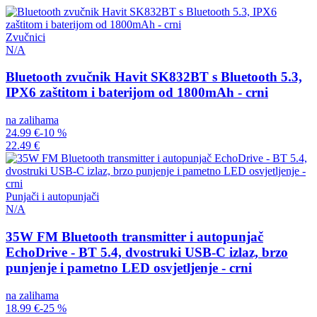
Zvučnici
N/A
Bluetooth zvučnik Havit SK832BT s Bluetooth 5.3,
IPX6 zaštitom i baterijom od 1800mAh - crni
na zalihama
24.99 €
-10 %
22.49 €
Punjači i autopunjači
N/A
35W FM Bluetooth transmitter i autopunjač
EchoDrive - BT 5.4, dvostruki USB-C izlaz, brzo
punjenje i pametno LED osvjetljenje - crni
na zalihama
18.99 €
-25 %