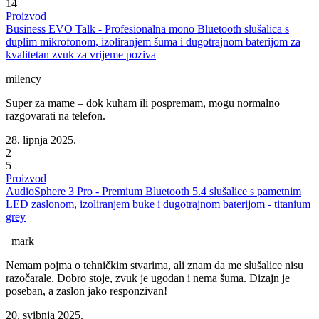
14
Proizvod
Business EVO Talk - Profesionalna mono Bluetooth slušalica s
duplim mikrofonom, izoliranjem šuma i dugotrajnom baterijom za
kvalitetan zvuk za vrijeme poziva
milency
Super za mame – dok kuham ili pospremam, mogu normalno
razgovarati na telefon.
28. lipnja 2025.
2
5
Proizvod
AudioSphere 3 Pro - Premium Bluetooth 5.4 slušalice s pametnim
LED zaslonom, izoliranjem buke i dugotrajnom baterijom - titanium
grey
_mark_
Nemam pojma o tehničkim stvarima, ali znam da me slušalice nisu
razočarale. Dobro stoje, zvuk je ugodan i nema šuma. Dizajn je
poseban, a zaslon jako responzivan!
20. svibnja 2025.