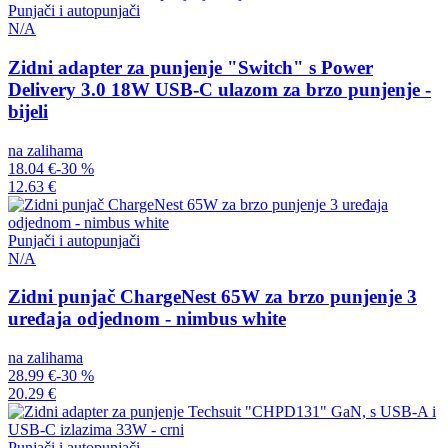
Punjači i autopunjači
N/A
Zidni adapter za punjenje "Switch" s Power
Delivery 3.0 18W USB-C ulazom za brzo punjenje -
bijeli
na zalihama
18.04 €
-30 %
12.63 €
Punjači i autopunjači
N/A
Zidni punjač ChargeNest 65W za brzo punjenje 3
uređaja odjednom - nimbus white
na zalihama
28.99 €
-30 %
20.29 €
Punjači i autopunjači