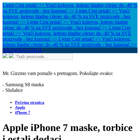
Ljetni Crni petak! >> Vrući kolovoz, ledeno hladne cijene: do -40 %
na SVE proizvode - bez kupona! >>
Ljetni Crni petak! >> Vrući
kolovoz, ledeno hladne cijene: do -40 % na SVE proizvode - bez
kupona! >>
Ljetni Crni petak! >> Vrući kolovoz, ledeno hladne
cijene: do -40 % na SVE proizvode - bez kupona! >>
Ljetni Crni
petak! >> Vrući kolovoz, ledeno hladne cijene: do -40 % na SVE
proizvode - bez kupona! >>
Ljetni Crni petak! >> Vrući kolovoz,
ledeno hladne cijene: do -40 % na SVE proizvode - bez kupona! >>
ISKORISTI SADA
Mr. Gizzmo vam pomaže s pretragom. Pokušajte ovako:
- Samsung S8 maska
- Slušalice
Početna stranica
Apple
iPhone 7
Apple iPhone 7 maske, torbice
i ostali dodaci