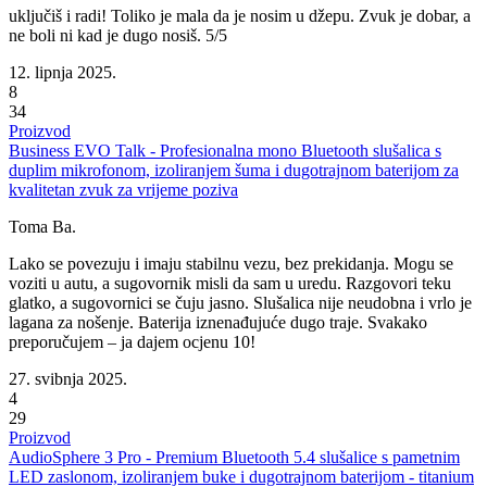
uključiš i radi! Toliko je mala da je nosim u džepu. Zvuk je dobar, a
ne boli ni kad je dugo nosiš. 5/5
12. lipnja 2025.
8
34
Proizvod
Business EVO Talk - Profesionalna mono Bluetooth slušalica s
duplim mikrofonom, izoliranjem šuma i dugotrajnom baterijom za
kvalitetan zvuk za vrijeme poziva
Toma Ba.
Lako se povezuju i imaju stabilnu vezu, bez prekidanja. Mogu se
voziti u autu, a sugovornik misli da sam u uredu. Razgovori teku
glatko, a sugovornici se čuju jasno. Slušalica nije neudobna i vrlo je
lagana za nošenje. Baterija iznenađujuće dugo traje. Svakako
preporučujem – ja dajem ocjenu 10!
27. svibnja 2025.
4
29
Proizvod
AudioSphere 3 Pro - Premium Bluetooth 5.4 slušalice s pametnim
LED zaslonom, izoliranjem buke i dugotrajnom baterijom - titanium