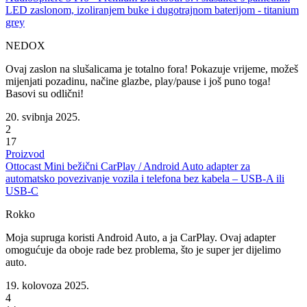
LED zaslonom, izoliranjem buke i dugotrajnom baterijom - titanium
grey
NEDOX
Ovaj zaslon na slušalicama je totalno fora! Pokazuje vrijeme, možeš
mijenjati pozadinu, načine glazbe, play/pause i još puno toga!
Basovi su odlični!
20. svibnja 2025.
2
17
Proizvod
Ottocast Mini bežični CarPlay / Android Auto adapter za
automatsko povezivanje vozila i telefona bez kabela – USB-A ili
USB-C
Rokko
Moja supruga koristi Android Auto, a ja CarPlay. Ovaj adapter
omogućuje da oboje rade bez problema, što je super jer dijelimo
auto.
19. kolovoza 2025.
4