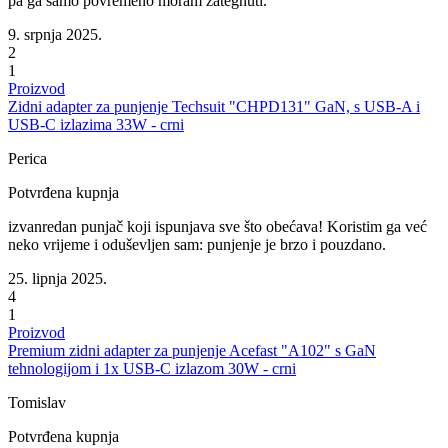
pa ga samo povremeno moram zategnuti.
9. srpnja 2025.
2
1
Proizvod
Zidni adapter za punjenje Techsuit "CHPD131" GaN, s USB-A i
USB-C izlazima 33W - crni
Perica
Potvrđena kupnja
izvanredan punjač koji ispunjava sve što obećava! Koristim ga već
neko vrijeme i oduševljen sam: punjenje je brzo i pouzdano.
25. lipnja 2025.
4
1
Proizvod
Premium zidni adapter za punjenje Acefast "A102" s GaN
tehnologijom i 1x USB-C izlazom 30W - crni
Tomislav
Potvrđena kupnja