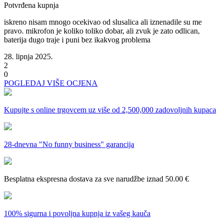
Potvrđena kupnja
iskreno nisam mnogo ocekivao od slusalica ali iznenadile su me
pravo. mikrofon je koliko toliko dobar, ali zvuk je zato odlican,
baterija dugo traje i puni bez ikakvog problema
28. lipnja 2025.
2
0
POGLEDAJ VIŠE OCJENA
Kupujte s online trgovcem uz
više od 2,500,000 zadovoljnih kupaca
28-dnevna
"No funny business" garancija
Besplatna ekspresna dostava
za sve narudžbe iznad 50.00 €
100% sigurna i povoljna kupnja
iz vašeg kauča