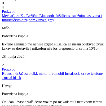
0
4
Proizvod
MechaCore X - Bežične Bluetooth slušalice sa snažnim basovima i
futurističkim dizajnom - raven grey
Mišo
Potvrđena kupnja
Iskreno zanimao me najvise izgled slusalica ali nisam ocekivao zvuk
kakav su dostavile i mikrofon nije los preporucio bi svima 10/10
28. lipnja 2025.
1
2
Proizvod
Robusni držač za bicikl, motor ili romobil InstaLock za sve telefone
- metal black
Hrvoje
Potvrđena kupnja
Odličan i čvrst držač, često vozim po makadamu i neravnom terenu