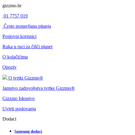
gizzmo.hr
01 7757 019
Često postavljana pitanja
Poslovni korisnici
Ruka u ruci za čišći planet
O kolačićima
Opoziv
O tvrtki Gizzmo®
Jamstvo zadovoljstva tvrtke Gizzmo®
Gizzmo Iskustvo
Uvjeti poslovanja
Dodaci
Samsung dodaci