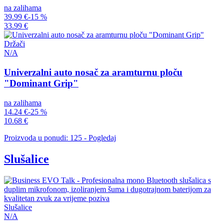
na zalihama
39.99 €
-15 %
33.99 €
Držači
N/A
Univerzalni auto nosač za aramturnu ploču
"Dominant Grip"
na zalihama
14.24 €
-25 %
10.68 €
Proizvoda u ponudi: 125 - Pogledaj
Slušalice
Slušalice
N/A