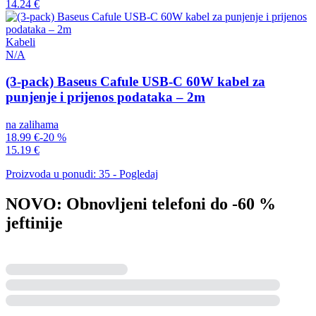
14.24 €
Kabeli
N/A
(3-pack) Baseus Cafule USB-C 60W kabel za
punjenje i prijenos podataka – 2m
na zalihama
18.99 €
-20 %
15.19 €
Proizvoda u ponudi: 35 - Pogledaj
NOVO: Obnovljeni telefoni do -60 %
jeftinije