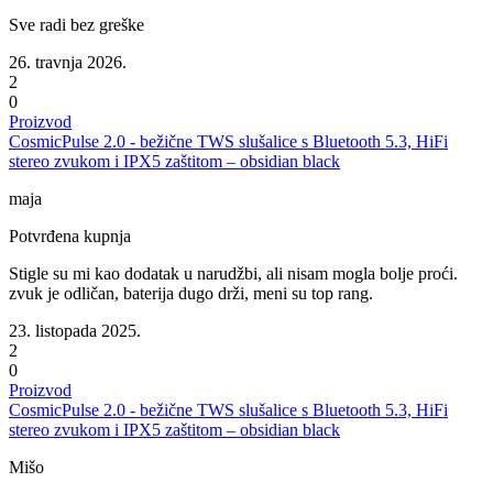
Sve radi bez greške
26. travnja 2026.
2
0
Proizvod
CosmicPulse 2.0 - bežične TWS slušalice s Bluetooth 5.3, HiFi
stereo zvukom i IPX5 zaštitom – obsidian black
maja
Potvrđena kupnja
Stigle su mi kao dodatak u narudžbi, ali nisam mogla bolje proći.
zvuk je odličan, baterija dugo drži, meni su top rang.
23. listopada 2025.
2
0
Proizvod
CosmicPulse 2.0 - bežične TWS slušalice s Bluetooth 5.3, HiFi
stereo zvukom i IPX5 zaštitom – obsidian black
Mišo