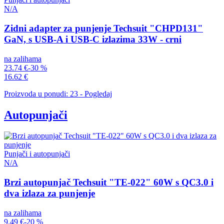
N/A
Zidni adapter za punjenje Techsuit "CHPD131"
GaN, s USB-A i USB-C izlazima 33W - crni
na zalihama
23.74 €
-30 %
16.62 €
Proizvoda u ponudi: 23 - Pogledaj
Autopunjači
Punjači i autopunjači
N/A
Brzi autopunjač Techsuit "TE-022" 60W s QC3.0 i
dva izlaza za punjenje
na zalihama
9.49 €
-20 %