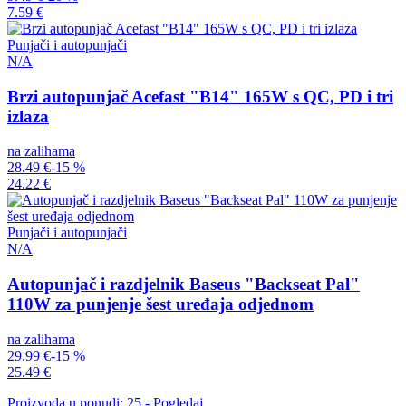
7.59 €
Punjači i autopunjači
N/A
Brzi autopunjač Acefast "B14" 165W s QC, PD i tri
izlaza
na zalihama
28.49 €
-15 %
24.22 €
Punjači i autopunjači
N/A
Autopunjač i razdjelnik Baseus "Backseat Pal"
110W za punjenje šest uređaja odjednom
na zalihama
29.99 €
-15 %
25.49 €
Proizvoda u ponudi: 25 - Pogledaj