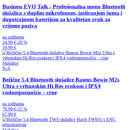
Business EVO Talk - Profesionalna mono Bluetooth
slušalica s duplim mikrofonom, izoliranjem šuma i
dugotrajnom baterijom za kvalitetan zvuk za
vrijeme poziva
na zalihama
24.99 €
-20 %
19.99 €
Slušalice
N/A
Bežične 5.4 Bluetooth slušalice Baseus Bowie M2s
Ultra s vrhunskim Hi-Res zvukom i IPX4
vodootpornošću – crne
na zalihama
79.99 €
-15 %
67.99 €
Slušalice