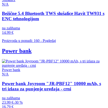
N/A
Bežične 5.4 Bluetooth TWS slušalice Havit TW931 s
ENC tehnologijom
na zalihama
14.99 €
Proizvoda u ponudi: 160 - Pogledaj
Power bank
Power bank
N/A
Power bank Joyroom "JR-PBF12" 10000 mAh, s
tri izlaza za punjenje uređaja - crni
na zalihama
23.99 €
-30 %
16.79 €