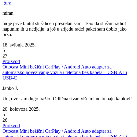
grey
miran
moje prve blutut slušalice i presretan sam – kao da slušam radio!
napunim ih u nedjelju, a još u srijedu rade! paket sam dobio jako
brzo.
18. svibnja 2025.
5
27
Proizvod
Ottocast Mini bežični CarPlay / Android Auto adapter za
automatsko povezivanje vozila i telefona bez kabela – USB-A ili
USB-C
Janko J.
Uu, ovo sam dugo tražio! Odlična stvar, više mi ne trebaju kablovi!
20. kolovoza 2025.
5
26
Proizvod
Ottocast Mini bežični CarPlay / Android Auto adapter za
automatsko povezivanje vozila i telefona bez kabela – USB-A ili