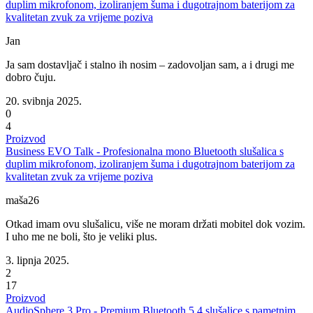
duplim mikrofonom, izoliranjem šuma i dugotrajnom baterijom za
kvalitetan zvuk za vrijeme poziva
Jan
Ja sam dostavljač i stalno ih nosim – zadovoljan sam, a i drugi me
dobro čuju.
20. svibnja 2025.
0
4
Proizvod
Business EVO Talk - Profesionalna mono Bluetooth slušalica s
duplim mikrofonom, izoliranjem šuma i dugotrajnom baterijom za
kvalitetan zvuk za vrijeme poziva
maša26
Otkad imam ovu slušalicu, više ne moram držati mobitel dok vozim.
I uho me ne boli, što je veliki plus.
3. lipnja 2025.
2
17
Proizvod
AudioSphere 3 Pro - Premium Bluetooth 5.4 slušalice s pametnim