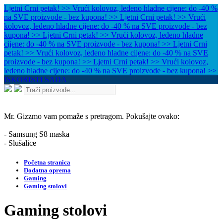
Ljetni Crni petak! >> Vrući kolovoz, ledeno hladne cijene: do -40 %
na SVE proizvode - bez kupona! >>
Ljetni Crni petak! >> Vrući
kolovoz, ledeno hladne cijene: do -40 % na SVE proizvode - bez
kupona! >>
Ljetni Crni petak! >> Vrući kolovoz, ledeno hladne
cijene: do -40 % na SVE proizvode - bez kupona! >>
Ljetni Crni
petak! >> Vrući kolovoz, ledeno hladne cijene: do -40 % na SVE
proizvode - bez kupona! >>
Ljetni Crni petak! >> Vrući kolovoz,
ledeno hladne cijene: do -40 % na SVE proizvode - bez kupona! >>
ISKORISTI SADA
Mr. Gizzmo vam pomaže s pretragom. Pokušajte ovako:
- Samsung S8 maska
- Slušalice
Početna stranica
Dodatna oprema
Gaming
Gaming stolovi
Gaming stolovi