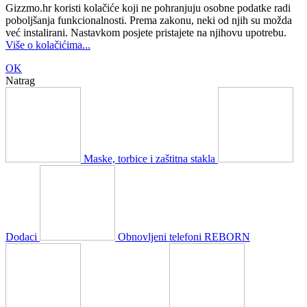
Gizzmo.hr koristi kolačiće koji ne pohranjuju osobne podatke radi
poboljšanja funkcionalnosti. Prema zakonu, neki od njih su možda
već instalirani. Nastavkom posjete pristajete na njihovu upotrebu.
Više o kolačićima...
OK
Natrag
Maske, torbice i zaštitna stakla
Dodaci
Obnovljeni telefoni REBORN