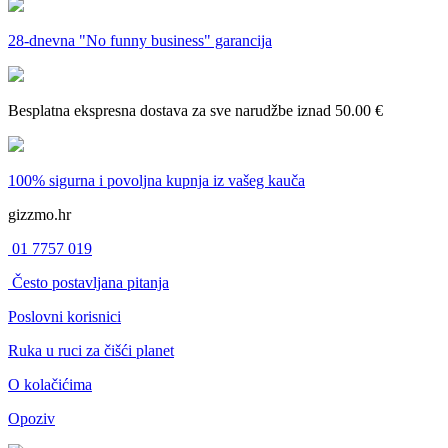
28-dnevna
"No funny business" garancija
Besplatna ekspresna dostava
za sve narudžbe iznad 50.00 €
100% sigurna i povoljna kupnja
iz vašeg kauča
gizzmo.hr
01 7757 019
Često postavljana pitanja
Poslovni korisnici
Ruka u ruci za čišći planet
O kolačićima
Opoziv