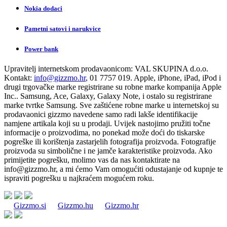
Nokia dodaci
Pametni satovi i narukvice
Power bank
Upravitelj internetskom prodavaonicom:
VAL SKUPINA d.o.o.
Kontakt:
info@gizzmo.hr
, 01 7757 019. Apple, iPhone, iPad, iPod i
drugi trgovačke marke registrirane su robne marke kompanija Apple
Inc.. Samsung, Ace, Galaxy, Galaxy Note, i ostalo su registrirane
marke tvrtke Samsung. Sve zaštićene robne marke u internetskoj su
prodavaonici gizzmo navedene samo radi lakše identifikacije
namjene artikala koji su u prodaji. Uvijek nastojimo pružiti točne
informacije o proizvodima, no ponekad može doći do tiskarske
pogreške ili korištenja zastarjelih fotografija proizvoda. Fotografije
proizvoda su simbolične i ne jamče karakteristike proizvoda. Ako
primijetite pogrešku, molimo vas da nas kontaktirate na
info@gizzmo.hr
, a mi ćemo Vam omogućiti odustajanje od kupnje te
ispraviti pogrešku u najkraćem mogućem roku.
Gizzmo.si
Gizzmo.hu
Gizzmo.hr