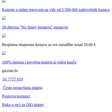
Kupujte s online trgovcem uz
više od 2,500,000 zadovoljnih kupaca
28-dnevna
"No funny business" garancija
Besplatna ekspresna dostava
za sve narudžbe iznad 50.00 €
100% sigurna i povoljna kupnja
iz vašeg kauča
gizzmo.hr
01 7757 019
Često postavljana pitanja
Poslovni korisnici
Ruka u ruci za čišći planet