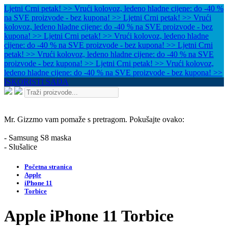
Ljetni Crni petak! >> Vrući kolovoz, ledeno hladne cijene: do -40 %
na SVE proizvode - bez kupona! >>
Ljetni Crni petak! >> Vrući
kolovoz, ledeno hladne cijene: do -40 % na SVE proizvode - bez
kupona! >>
Ljetni Crni petak! >> Vrući kolovoz, ledeno hladne
cijene: do -40 % na SVE proizvode - bez kupona! >>
Ljetni Crni
petak! >> Vrući kolovoz, ledeno hladne cijene: do -40 % na SVE
proizvode - bez kupona! >>
Ljetni Crni petak! >> Vrući kolovoz,
ledeno hladne cijene: do -40 % na SVE proizvode - bez kupona! >>
ISKORISTI SADA
Mr. Gizzmo vam pomaže s pretragom. Pokušajte ovako:
- Samsung S8 maska
- Slušalice
Početna stranica
Apple
iPhone 11
Torbice
Apple iPhone 11 Torbice