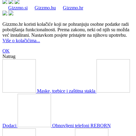
Gizzmo.si
Gizzmo.hu
Gizzmo.hr
Gizzmo.hr koristi kolačiće koji ne pohranjuju osobne podatke radi
poboljšanja funkcionalnosti. Prema zakonu, neki od njih su možda
već instalirani. Nastavkom posjete pristajete na njihovu upotrebu.
Više o kolačićima...
OK
Natrag
Maske, torbice i zaštitna stakla
Dodaci
Obnovljeni telefoni REBORN