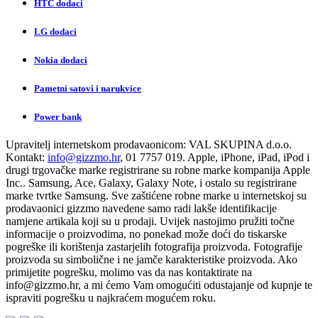
HTC dodaci
LG dodaci
Nokia dodaci
Pametni satovi i narukvice
Power bank
Upravitelj internetskom prodavaonicom:
VAL SKUPINA d.o.o.
Kontakt:
info@gizzmo.hr
, 01 7757 019. Apple, iPhone, iPad, iPod i
drugi trgovačke marke registrirane su robne marke kompanija Apple
Inc.. Samsung, Ace, Galaxy, Galaxy Note, i ostalo su registrirane
marke tvrtke Samsung. Sve zaštićene robne marke u internetskoj su
prodavaonici gizzmo navedene samo radi lakše identifikacije
namjene artikala koji su u prodaji. Uvijek nastojimo pružiti točne
informacije o proizvodima, no ponekad može doći do tiskarske
pogreške ili korištenja zastarjelih fotografija proizvoda. Fotografije
proizvoda su simbolične i ne jamče karakteristike proizvoda. Ako
primijetite pogrešku, molimo vas da nas kontaktirate na
info@gizzmo.hr
, a mi ćemo Vam omogućiti odustajanje od kupnje te
ispraviti pogrešku u najkraćem mogućem roku.