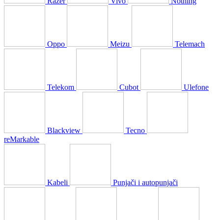
Razer
Vivo
Nothing
Oppo
Meizu
Telemach
Telekom
Cubot
Ulefone
Blackview
Tecno
reMarkable
Kabeli
Punjači i autopunjači