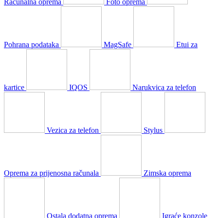
Računalna oprema
Foto oprema
Pohrana podataka
MagSafe
Etui za
kartice
IQOS
Narukvica za telefon
Vezica za telefon
Stylus
Oprema za prijenosna računala
Zimska oprema
Ostala dodatna oprema
Igraće konzole