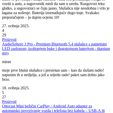
voziti u autu, a sugovornik misli da sam u uredu. Razgovori teku
glatko, a sugovornici se čuju jasno. Slušalica nije neudobna i vrlo je
lagana za nošenje. Baterija iznenađujuće dugo traje. Svakako
preporučujem – ja dajem ocjenu 10!
27. svibnja 2025.
4
29
Proizvod
AudioSphere 3 Pro - Premium Bluetooth 5.4 slušalice s pametnim
LED zaslonom, izoliranjem buke i dugotrajnom baterijom - titanium
grey
miran
moje prve blutut slušalice i presretan sam – kao da slušam radio!
napunim ih u nedjelju, a još u srijedu rade! paket sam dobio jako
brzo.
18. svibnja 2025.
5
27
Proizvod
Ottocast Mini bežični CarPlay / Android Auto adapter za
automatsko povezivanje vozila i telefona bez kabela – USB-A ili