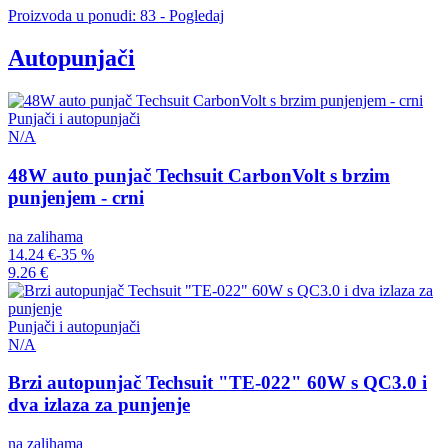
Proizvoda u ponudi: 83 - Pogledaj
Autopunjači
Punjači i autopunjači
N/A
48W auto punjač Techsuit CarbonVolt s brzim
punjenjem - crni
na zalihama
14.24 €
-35 %
9.26 €
Punjači i autopunjači
N/A
Brzi autopunjač Techsuit "TE-022" 60W s QC3.0 i
dva izlaza za punjenje
na zalihama