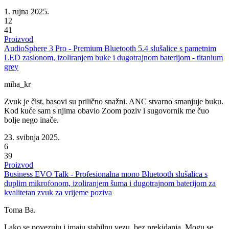
1. rujna 2025.
12
41
Proizvod
AudioSphere 3 Pro - Premium Bluetooth 5.4 slušalice s pametnim
LED zaslonom, izoliranjem buke i dugotrajnom baterijom - titanium
grey
miha_kr
Zvuk je čist, basovi su prilično snažni. ANC stvarno smanjuje buku.
Kod kuće sam s njima obavio Zoom poziv i sugovornik me čuo
bolje nego inače.
23. svibnja 2025.
6
39
Proizvod
Business EVO Talk - Profesionalna mono Bluetooth slušalica s
duplim mikrofonom, izoliranjem šuma i dugotrajnom baterijom za
kvalitetan zvuk za vrijeme poziva
Toma Ba.
Lako se povezuju i imaju stabilnu vezu, bez prekidanja. Mogu se