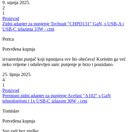
9. srpnja 2025.
2
1
Proizvod
Zidni adapter za punjenje Techsuit "CHPD131" GaN, s USB-A i
USB-C izlazima 33W - crni
Perica
Potvrđena kupnja
izvanredan punjač koji ispunjava sve što obećava! Koristim ga već
neko vrijeme i oduševljen sam: punjenje je brzo i pouzdano.
25. lipnja 2025.
4
1
Proizvod
Premium zidni adapter za punjenje Acefast "A102" s GaN
tehnologijom i 1x USB-C izlazom 30W - crni
Tomislav
Potvrđena kupnja
Sve radi bez greške