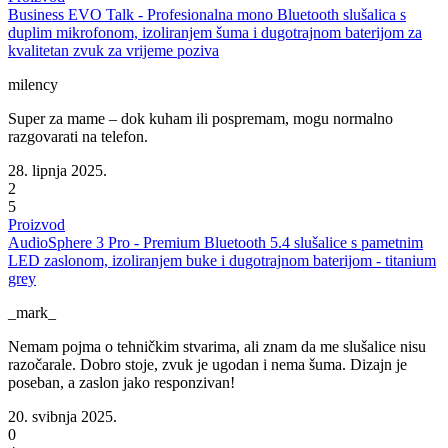
Business EVO Talk - Profesionalna mono Bluetooth slušalica s
duplim mikrofonom, izoliranjem šuma i dugotrajnom baterijom za
kvalitetan zvuk za vrijeme poziva
milency
Super za mame – dok kuham ili pospremam, mogu normalno
razgovarati na telefon.
28. lipnja 2025.
2
5
Proizvod
AudioSphere 3 Pro - Premium Bluetooth 5.4 slušalice s pametnim
LED zaslonom, izoliranjem buke i dugotrajnom baterijom - titanium
grey
_mark_
Nemam pojma o tehničkim stvarima, ali znam da me slušalice nisu
razočarale. Dobro stoje, zvuk je ugodan i nema šuma. Dizajn je
poseban, a zaslon jako responzivan!
20. svibnja 2025.
0