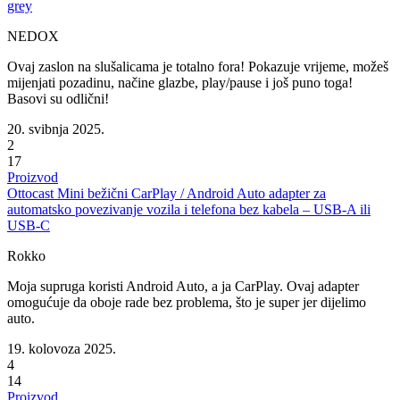
grey
NEDOX
Ovaj zaslon na slušalicama je totalno fora! Pokazuje vrijeme, možeš
mijenjati pozadinu, načine glazbe, play/pause i još puno toga!
Basovi su odlični!
20. svibnja 2025.
2
17
Proizvod
Ottocast Mini bežični CarPlay / Android Auto adapter za
automatsko povezivanje vozila i telefona bez kabela – USB-A ili
USB-C
Rokko
Moja supruga koristi Android Auto, a ja CarPlay. Ovaj adapter
omogućuje da oboje rade bez problema, što je super jer dijelimo
auto.
19. kolovoza 2025.
4
14
Proizvod