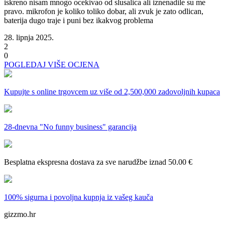
iskreno nisam mnogo ocekivao od slusalica ali iznenadile su me
pravo. mikrofon je koliko toliko dobar, ali zvuk je zato odlican,
baterija dugo traje i puni bez ikakvog problema
28. lipnja 2025.
2
0
POGLEDAJ VIŠE OCJENA
Kupujte s online trgovcem uz
više od 2,500,000 zadovoljnih kupaca
28-dnevna
"No funny business" garancija
Besplatna ekspresna dostava
za sve narudžbe iznad 50.00 €
100% sigurna i povoljna kupnja
iz vašeg kauča
gizzmo.hr