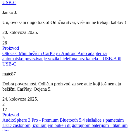
USB-C
Janko J.
Uu, ovo sam dugo tražio! Odlična stvar, više mi ne trebaju kablovi!
20. kolovoza 2025.
5
26
Proizvod
Ottocast Mini bežični CarPlay / Android Auto adapter za
automatsko povezivanje vozila i telefona bez kabela – USB-A ili
USB-C
mate87
Dobra povezanost. Odličan proizvod za sve aute koji još nemaju
bežični CarPlay. Ocjena 5.
24. kolovoza 2025.
2
17
Proizvod
AudioSphere 3 Pro - Premium Bluetooth 5.4 slušalice s pametnim
LED zaslonom, izoliranjem buke i dugotrajnom baterijom - titanium
grey