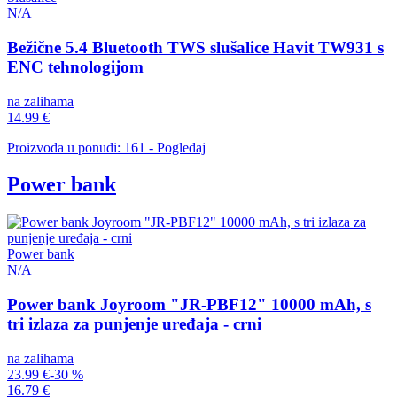
N/A
Bežične 5.4 Bluetooth TWS slušalice Havit TW931 s
ENC tehnologijom
na zalihama
14.99 €
Proizvoda u ponudi: 161 - Pogledaj
Power bank
Power bank
N/A
Power bank Joyroom "JR-PBF12" 10000 mAh, s
tri izlaza za punjenje uređaja - crni
na zalihama
23.99 €
-30 %
16.79 €