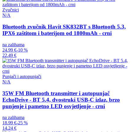
Zvučnici
N/A
Bluetooth zvučnik Havit SK832BT s Bluetooth 5.3,
IPX6 zaštitom i baterijom od 1800mAh - crni
na zalihama
24.99 €
-10 %
22.49 €
Punjači i autopunjači
N/A
35W FM Bluetooth transmitter i autopunjač
EchoDrive - BT 5.4, dvostruki USB-C izlaz, brzo
punjenje i pametno LED osvjetljenje - crni
na zalihama
18.99 €
-25 %
14.24 €