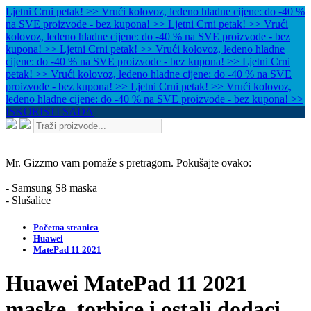
Ljetni Crni petak! >> Vrući kolovoz, ledeno hladne cijene: do -40 %
na SVE proizvode - bez kupona! >>
Ljetni Crni petak! >> Vrući
kolovoz, ledeno hladne cijene: do -40 % na SVE proizvode - bez
kupona! >>
Ljetni Crni petak! >> Vrući kolovoz, ledeno hladne
cijene: do -40 % na SVE proizvode - bez kupona! >>
Ljetni Crni
petak! >> Vrući kolovoz, ledeno hladne cijene: do -40 % na SVE
proizvode - bez kupona! >>
Ljetni Crni petak! >> Vrući kolovoz,
ledeno hladne cijene: do -40 % na SVE proizvode - bez kupona! >>
ISKORISTI SADA
Mr. Gizzmo vam pomaže s pretragom. Pokušajte ovako:
- Samsung S8 maska
- Slušalice
Početna stranica
Huawei
MatePad 11 2021
Huawei MatePad 11 2021
maske, torbice i ostali dodaci