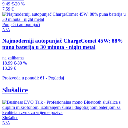
9.49 €
-20 %
7.59 €
Punjači i autopunjači
N/A
Najmoderniji autopunjač ChargeComet 45W: 88%
puna baterija u 30 minuta - night metal
na zalihama
18.99 €
-30 %
13.29 €
Proizvoda u ponudi: 61 - Pogledaj
Slušalice
Slušalice
N/A