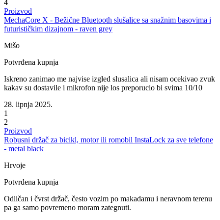
4
Proizvod
MechaCore X - Bežične Bluetooth slušalice sa snažnim basovima i
futurističkim dizajnom - raven grey
Mišo
Potvrđena kupnja
Iskreno zanimao me najvise izgled slusalica ali nisam ocekivao zvuk
kakav su dostavile i mikrofon nije los preporucio bi svima 10/10
28. lipnja 2025.
1
2
Proizvod
Robusni držač za bicikl, motor ili romobil InstaLock za sve telefone
- metal black
Hrvoje
Potvrđena kupnja
Odličan i čvrst držač, često vozim po makadamu i neravnom terenu
pa ga samo povremeno moram zategnuti.