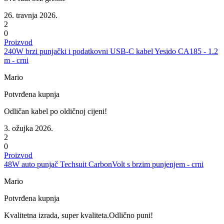
26. travnja 2026.
2
0
Proizvod
240W brzi punjački i podatkovni USB-C kabel Yesido CA185 - 1.2
m - crni
Mario
Potvrđena kupnja
Odličan kabel po oldičnoj cijeni!
3. ožujka 2026.
2
0
Proizvod
48W auto punjač Techsuit CarbonVolt s brzim punjenjem - crni
Mario
Potvrđena kupnja
Kvalitetna izrada, super kvaliteta.Odlično puni!