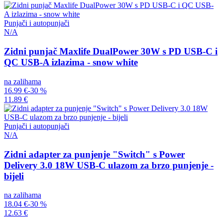
Punjači i autopunjači
N/A
Zidni punjač Maxlife DualPower 30W s PD USB-C i
QC USB-A izlazima - snow white
na zalihama
16.99 €
-30 %
11.89 €
Punjači i autopunjači
N/A
Zidni adapter za punjenje "Switch" s Power
Delivery 3.0 18W USB-C ulazom za brzo punjenje -
bijeli
na zalihama
18.04 €
-30 %
12.63 €