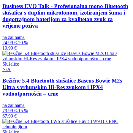
Business EVO Talk - Profesionalna mono Bluetooth
slušalica s duplim mikrofonom, izoliranjem šuma i
dugotrajnom baterijom za kvalitetan zvuk za
vrijeme poziva
na zalihama
24.99 €
-20 %
19.99 €
Slušalice
N/A
Bežične 5.4 Bluetooth slušalice Baseus Bowie M2s
Ultra s vrhunskim Hi-Res zvukom i IPX4
vodootpornošću – crne
na zalihama
79.99 €
-15 %
67.99 €
Slušalice