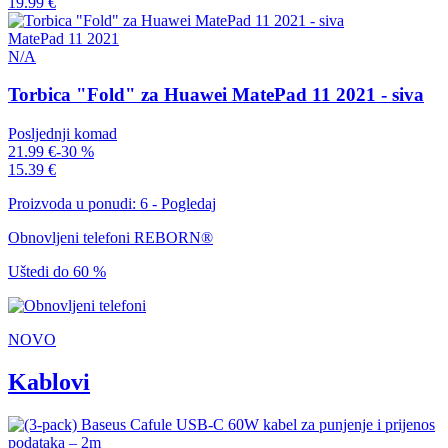
19.99 €
MatePad 11 2021
N/A
Torbica "Fold" za Huawei MatePad 11 2021 - siva
Posljednji komad
21.99 €
-30 %
15.39 €
Proizvoda u ponudi: 6 - Pogledaj
Obnovljeni telefoni REBORN®
Uštedi do 60 %
NOVO
Kablovi