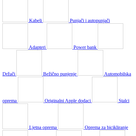
Kabeli
Punjači i autopunjači
Adapteri
Power bank
Držači
Bežično punjenje
Automobilska
oprema
Originalni Apple dodaci
Stalci
Ljetna oprema
Oprema za bicikliranje