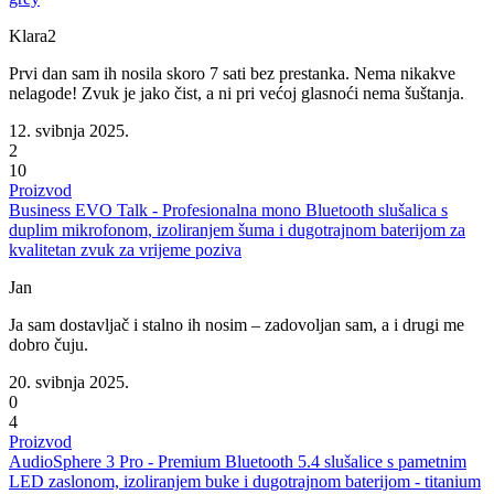
Klara2
Prvi dan sam ih nosila skoro 7 sati bez prestanka. Nema nikakve
nelagode! Zvuk je jako čist, a ni pri većoj glasnoći nema šuštanja.
12. svibnja 2025.
2
10
Proizvod
Business EVO Talk - Profesionalna mono Bluetooth slušalica s
duplim mikrofonom, izoliranjem šuma i dugotrajnom baterijom za
kvalitetan zvuk za vrijeme poziva
Jan
Ja sam dostavljač i stalno ih nosim – zadovoljan sam, a i drugi me
dobro čuju.
20. svibnja 2025.
0
4
Proizvod
AudioSphere 3 Pro - Premium Bluetooth 5.4 slušalice s pametnim
LED zaslonom, izoliranjem buke i dugotrajnom baterijom - titanium