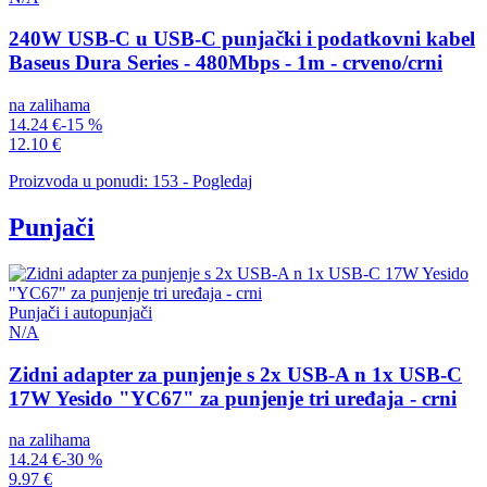
240W USB-C u USB-C punjački i podatkovni kabel
Baseus Dura Series - 480Mbps - 1m - crveno/crni
na zalihama
14.24 €
-15 %
12.10 €
Proizvoda u ponudi: 153 - Pogledaj
Punjači
Punjači i autopunjači
N/A
Zidni adapter za punjenje s 2x USB-A n 1x USB-C
17W Yesido "YC67" za punjenje tri uređaja - crni
na zalihama
14.24 €
-30 %
9.97 €