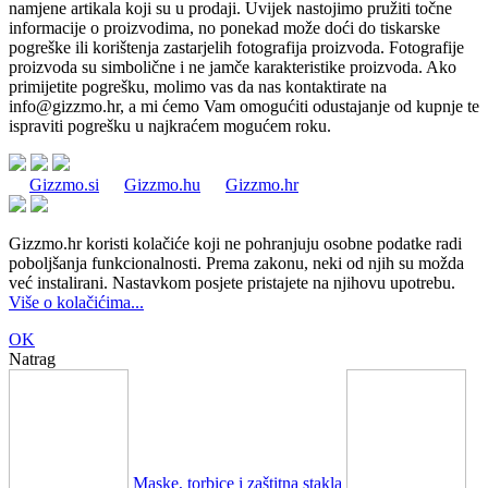
namjene artikala koji su u prodaji. Uvijek nastojimo pružiti točne
informacije o proizvodima, no ponekad može doći do tiskarske
pogreške ili korištenja zastarjelih fotografija proizvoda. Fotografije
proizvoda su simbolične i ne jamče karakteristike proizvoda. Ako
primijetite pogrešku, molimo vas da nas kontaktirate na
info@gizzmo.hr
, a mi ćemo Vam omogućiti odustajanje od kupnje te
ispraviti pogrešku u najkraćem mogućem roku.
Gizzmo.si
Gizzmo.hu
Gizzmo.hr
Gizzmo.hr koristi kolačiće koji ne pohranjuju osobne podatke radi
poboljšanja funkcionalnosti. Prema zakonu, neki od njih su možda
već instalirani. Nastavkom posjete pristajete na njihovu upotrebu.
Više o kolačićima...
OK
Natrag
Maske, torbice i zaštitna stakla