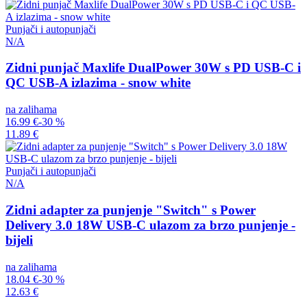
Punjači i autopunjači
N/A
Zidni punjač Maxlife DualPower 30W s PD USB-C i
QC USB-A izlazima - snow white
na zalihama
16.99 €
-30 %
11.89 €
Punjači i autopunjači
N/A
Zidni adapter za punjenje "Switch" s Power
Delivery 3.0 18W USB-C ulazom za brzo punjenje -
bijeli
na zalihama
18.04 €
-30 %
12.63 €