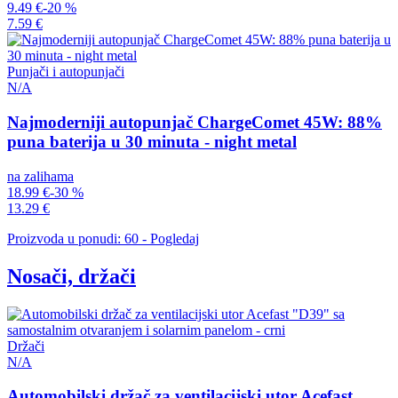
9.49 €
-20 %
7.59 €
Punjači i autopunjači
N/A
Najmoderniji autopunjač ChargeComet 45W: 88%
puna baterija u 30 minuta - night metal
na zalihama
18.99 €
-30 %
13.29 €
Proizvoda u ponudi: 60 - Pogledaj
Nosači, držači
Držači
N/A
Automobilski držač za ventilacijski utor Acefast