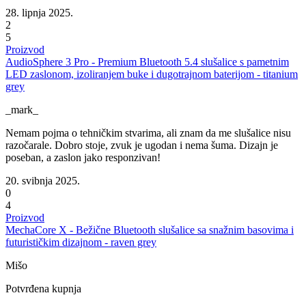
28. lipnja 2025.
2
5
Proizvod
AudioSphere 3 Pro - Premium Bluetooth 5.4 slušalice s pametnim
LED zaslonom, izoliranjem buke i dugotrajnom baterijom - titanium
grey
_mark_
Nemam pojma o tehničkim stvarima, ali znam da me slušalice nisu
razočarale. Dobro stoje, zvuk je ugodan i nema šuma. Dizajn je
poseban, a zaslon jako responzivan!
20. svibnja 2025.
0
4
Proizvod
MechaCore X - Bežične Bluetooth slušalice sa snažnim basovima i
futurističkim dizajnom - raven grey
Mišo
Potvrđena kupnja