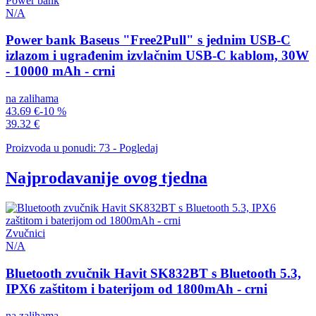
Power bank
N/A
Power bank Baseus "Free2Pull" s jednim USB-C
izlazom i ugrađenim izvlačnim USB-C kablom, 30W
- 10000 mAh - crni
na zalihama
43.69 €
-10 %
39.32 €
Proizvoda u ponudi: 73 - Pogledaj
Najprodavanije ovog tjedna
Zvučnici
N/A
Bluetooth zvučnik Havit SK832BT s Bluetooth 5.3,
IPX6 zaštitom i baterijom od 1800mAh - crni
na zalihama