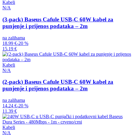
Kabeli
N/A
(3-pack) Baseus Cafule USB-C 60W kabel za
punjenje i prijenos podataka – 2m
na zalihama
18.99 €
-20 %
15.19 €
Kabeli
N/A
(2-pack) Baseus Cafule USB-C 60W kabel za
punjenje i prijenos podataka – 2m
na zalihama
14.24 €
-20 %
11.39 €
Kabeli
N/A