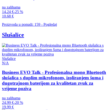
na zalihama
14.24 €
-25 %
10.68 €
Proizvoda u ponudi: 159 - Pogledaj
Slušalice
Slušalice
N/A
Business EVO Talk - Profesionalna mono Bluetooth
slušalica s duplim mikrofonom, izoliranjem šuma i
dugotrajnom baterijom za kvalitetan zvuk za
vrijeme poziva
na zalihama
24.99 €
-20 %
19.99 €