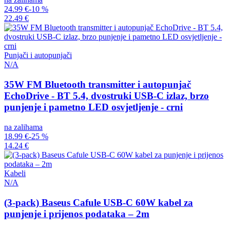
24.99 €
-10 %
22.49 €
Punjači i autopunjači
N/A
35W FM Bluetooth transmitter i autopunjač
EchoDrive - BT 5.4, dvostruki USB-C izlaz, brzo
punjenje i pametno LED osvjetljenje - crni
na zalihama
18.99 €
-25 %
14.24 €
Kabeli
N/A
(3-pack) Baseus Cafule USB-C 60W kabel za
punjenje i prijenos podataka – 2m