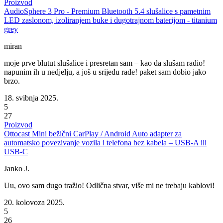
Proizvod
AudioSphere 3 Pro - Premium Bluetooth 5.4 slušalice s pametnim
LED zaslonom, izoliranjem buke i dugotrajnom baterijom - titanium
grey
miran
moje prve blutut slušalice i presretan sam – kao da slušam radio!
napunim ih u nedjelju, a još u srijedu rade! paket sam dobio jako
brzo.
18. svibnja 2025.
5
27
Proizvod
Ottocast Mini bežični CarPlay / Android Auto adapter za
automatsko povezivanje vozila i telefona bez kabela – USB-A ili
USB-C
Janko J.
Uu, ovo sam dugo tražio! Odlična stvar, više mi ne trebaju kablovi!
20. kolovoza 2025.
5
26