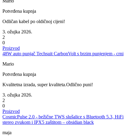
Mario
Potvrđena kupnja
Odličan kabel po oldičnoj cijeni!
3. ožujka 2026.
2
0
Proizvod
48W auto punjač Techsuit CarbonVolt s brzim punjenjem - crni
Mario
Potvrđena kupnja
Kvalitetna izrada, super kvaliteta.Odlično puni!
3. ožujka 2026.
2
0
Proizvod
CosmicPulse 2.0 - bežične TWS slušalice s Bluetooth 5.3, HiFi
stereo zvukom i IPX5 zaštitom – obsidian black
maja