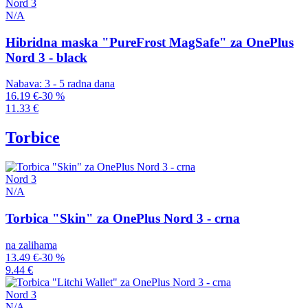
Nord 3
N/A
Hibridna maska "PureFrost MagSafe" za OnePlus
Nord 3 - black
Nabava: 3 - 5 radna dana
16.19 €
-30 %
11.33 €
Torbice
Nord 3
N/A
Torbica "Skin" za OnePlus Nord 3 - crna
na zalihama
13.49 €
-30 %
9.44 €
Nord 3
N/A