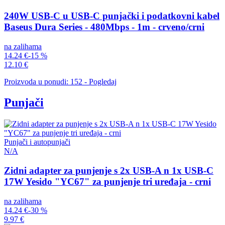
240W USB-C u USB-C punjački i podatkovni kabel
Baseus Dura Series - 480Mbps - 1m - crveno/crni
na zalihama
14.24 €
-15 %
12.10 €
Proizvoda u ponudi: 152 - Pogledaj
Punjači
Punjači i autopunjači
N/A
Zidni adapter za punjenje s 2x USB-A n 1x USB-C
17W Yesido "YC67" za punjenje tri uređaja - crni
na zalihama
14.24 €
-30 %
9.97 €