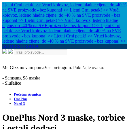
Ljetni Crni petak! >> Vrući kolovoz, ledeno hladne cijene: do -40 %
na SVE proizvode - bez kupona! >>
Ljetni Crni petak! >> Vrući
kolovoz, ledeno hladne cijene: do -40 % na SVE proizvode - bez
kupona! >>
Ljetni Crni petak! >> Vrući kolovoz, ledeno hladne
cijene: do -40 % na SVE proizvode - bez kupona! >>
Ljetni Crni
petak! >> Vrući kolovoz, ledeno hladne cijene: do -40 % na SVE
proizvode - bez kupona! >>
Ljetni Crni petak! >> Vrući kolovoz,
ledeno hladne cijene: do -40 % na SVE proizvode - bez kupona! >>
ISKORISTI SADA
Mr. Gizzmo vam pomaže s pretragom. Pokušajte ovako:
- Samsung S8 maska
- Slušalice
Početna stranica
OnePlus
Nord 3
OnePlus Nord 3 maske, torbice
i ostali dodaci