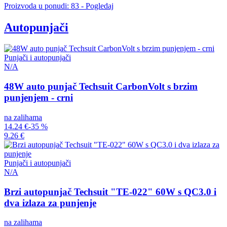
Proizvoda u ponudi: 83 - Pogledaj
Autopunjači
Punjači i autopunjači
N/A
48W auto punjač Techsuit CarbonVolt s brzim
punjenjem - crni
na zalihama
14.24 €
-35 %
9.26 €
Punjači i autopunjači
N/A
Brzi autopunjač Techsuit "TE-022" 60W s QC3.0 i
dva izlaza za punjenje
na zalihama