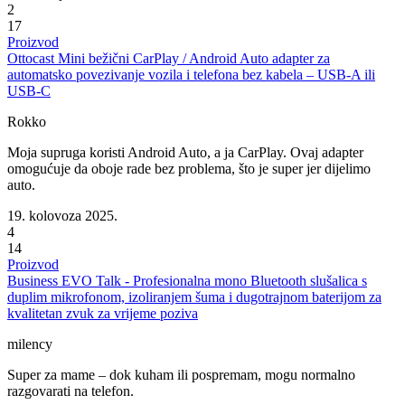
2
17
Proizvod
Ottocast Mini bežični CarPlay / Android Auto adapter za
automatsko povezivanje vozila i telefona bez kabela – USB-A ili
USB-C
Rokko
Moja supruga koristi Android Auto, a ja CarPlay. Ovaj adapter
omogućuje da oboje rade bez problema, što je super jer dijelimo
auto.
19. kolovoza 2025.
4
14
Proizvod
Business EVO Talk - Profesionalna mono Bluetooth slušalica s
duplim mikrofonom, izoliranjem šuma i dugotrajnom baterijom za
kvalitetan zvuk za vrijeme poziva
milency
Super za mame – dok kuham ili pospremam, mogu normalno
razgovarati na telefon.