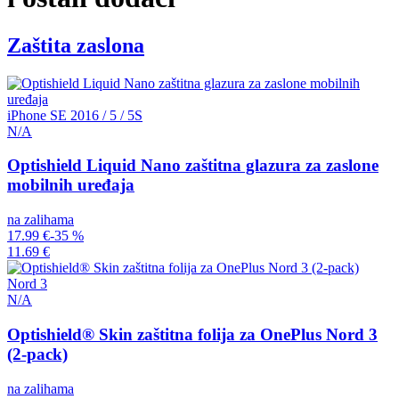
Zaštita zaslona
iPhone SE 2016 / 5 / 5S
N/A
Optishield Liquid Nano zaštitna glazura za zaslone
mobilnih uređaja
na zalihama
17.99 €
-35 %
11.69 €
Nord 3
N/A
Optishield® Skin zaštitna folija za OnePlus Nord 3
(2-pack)
na zalihama