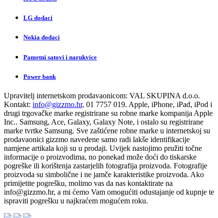
LG dodaci
Nokia dodaci
Pametni satovi i narukvice
Power bank
Upravitelj internetskom prodavaonicom:
VAL SKUPINA d.o.o.
Kontakt:
info@gizzmo.hr
, 01 7757 019. Apple, iPhone, iPad, iPod i
drugi trgovačke marke registrirane su robne marke kompanija Apple
Inc.. Samsung, Ace, Galaxy, Galaxy Note, i ostalo su registrirane
marke tvrtke Samsung. Sve zaštićene robne marke u internetskoj su
prodavaonici gizzmo navedene samo radi lakše identifikacije
namjene artikala koji su u prodaji. Uvijek nastojimo pružiti točne
informacije o proizvodima, no ponekad može doći do tiskarske
pogreške ili korištenja zastarjelih fotografija proizvoda. Fotografije
proizvoda su simbolične i ne jamče karakteristike proizvoda. Ako
primijetite pogrešku, molimo vas da nas kontaktirate na
info@gizzmo.hr
, a mi ćemo Vam omogućiti odustajanje od kupnje te
ispraviti pogrešku u najkraćem mogućem roku.