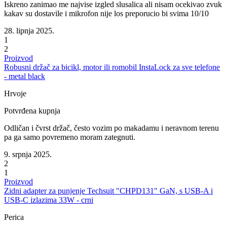
Iskreno zanimao me najvise izgled slusalica ali nisam ocekivao zvuk
kakav su dostavile i mikrofon nije los preporucio bi svima 10/10
28. lipnja 2025.
1
2
Proizvod
Robusni držač za bicikl, motor ili romobil InstaLock za sve telefone
- metal black
Hrvoje
Potvrđena kupnja
Odličan i čvrst držač, često vozim po makadamu i neravnom terenu
pa ga samo povremeno moram zategnuti.
9. srpnja 2025.
2
1
Proizvod
Zidni adapter za punjenje Techsuit "CHPD131" GaN, s USB-A i
USB-C izlazima 33W - crni
Perica