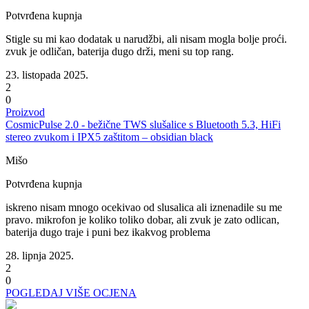
Potvrđena kupnja
Stigle su mi kao dodatak u narudžbi, ali nisam mogla bolje proći.
zvuk je odličan, baterija dugo drži, meni su top rang.
23. listopada 2025.
2
0
Proizvod
CosmicPulse 2.0 - bežične TWS slušalice s Bluetooth 5.3, HiFi
stereo zvukom i IPX5 zaštitom – obsidian black
Mišo
Potvrđena kupnja
iskreno nisam mnogo ocekivao od slusalica ali iznenadile su me
pravo. mikrofon je koliko toliko dobar, ali zvuk je zato odlican,
baterija dugo traje i puni bez ikakvog problema
28. lipnja 2025.
2
0
POGLEDAJ VIŠE OCJENA