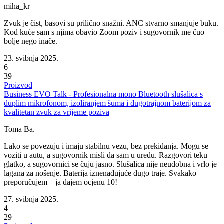
miha_kr
Zvuk je čist, basovi su prilično snažni. ANC stvarno smanjuje buku.
Kod kuće sam s njima obavio Zoom poziv i sugovornik me čuo
bolje nego inače.
23. svibnja 2025.
6
39
Proizvod
Business EVO Talk - Profesionalna mono Bluetooth slušalica s
duplim mikrofonom, izoliranjem šuma i dugotrajnom baterijom za
kvalitetan zvuk za vrijeme poziva
Toma Ba.
Lako se povezuju i imaju stabilnu vezu, bez prekidanja. Mogu se
voziti u autu, a sugovornik misli da sam u uredu. Razgovori teku
glatko, a sugovornici se čuju jasno. Slušalica nije neudobna i vrlo je
lagana za nošenje. Baterija iznenađujuće dugo traje. Svakako
preporučujem – ja dajem ocjenu 10!
27. svibnja 2025.
4
29