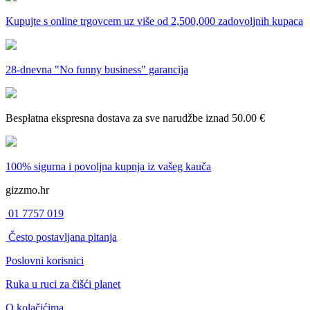
Kupujte s online trgovcem uz
više od 2,500,000 zadovoljnih kupaca
28-dnevna
"No funny business" garancija
Besplatna ekspresna dostava
za sve narudžbe iznad 50.00 €
100% sigurna i povoljna kupnja
iz vašeg kauča
gizzmo.hr
01 7757 019
Često postavljana pitanja
Poslovni korisnici
Ruka u ruci za čišći planet
O kolačićima