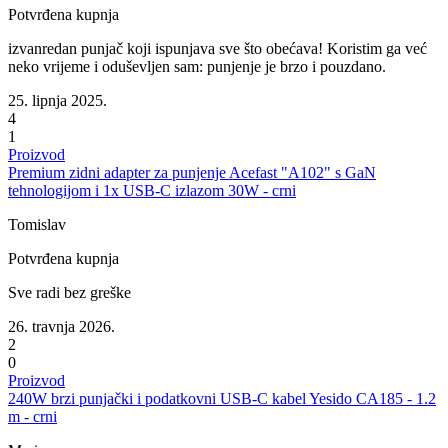
Potvrđena kupnja
izvanredan punjač koji ispunjava sve što obećava! Koristim ga već
neko vrijeme i oduševljen sam: punjenje je brzo i pouzdano.
25. lipnja 2025.
4
1
Proizvod
Premium zidni adapter za punjenje Acefast "A102" s GaN
tehnologijom i 1x USB-C izlazom 30W - crni
Tomislav
Potvrđena kupnja
Sve radi bez greške
26. travnja 2026.
2
0
Proizvod
240W brzi punjački i podatkovni USB-C kabel Yesido CA185 - 1.2
m - crni