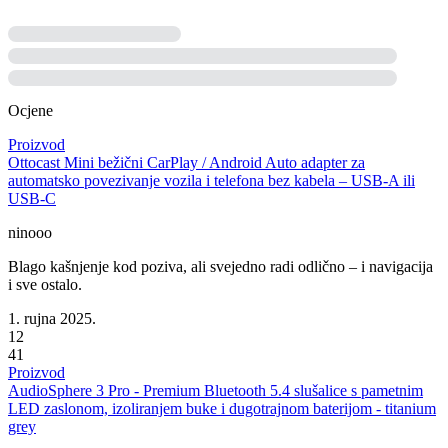
Ocjene
Proizvod
Ottocast Mini bežični CarPlay / Android Auto adapter za
automatsko povezivanje vozila i telefona bez kabela – USB-A ili
USB-C
ninooo
Blago kašnjenje kod poziva, ali svejedno radi odlično – i navigacija
i sve ostalo.
1. rujna 2025.
12
41
Proizvod
AudioSphere 3 Pro - Premium Bluetooth 5.4 slušalice s pametnim
LED zaslonom, izoliranjem buke i dugotrajnom baterijom - titanium
grey