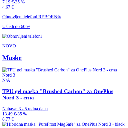
7.19 €
-35 %
4.67 €
Obnovljeni telefoni REBORN®
Uštedi do 60 %
NOVO
Maske
Nord 3
N/A
TPU gel maska "Brushed Carbon" za OnePlus
Nord 3 - crna
Nabava: 3 - 5 radna dana
13.49 €
-35 %
8.77 €