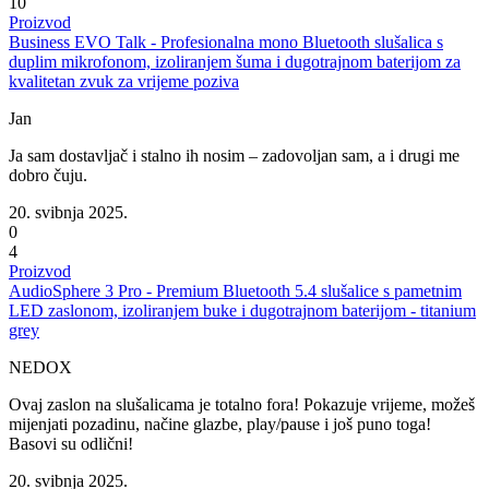
10
Proizvod
Business EVO Talk - Profesionalna mono Bluetooth slušalica s
duplim mikrofonom, izoliranjem šuma i dugotrajnom baterijom za
kvalitetan zvuk za vrijeme poziva
Jan
Ja sam dostavljač i stalno ih nosim – zadovoljan sam, a i drugi me
dobro čuju.
20. svibnja 2025.
0
4
Proizvod
AudioSphere 3 Pro - Premium Bluetooth 5.4 slušalice s pametnim
LED zaslonom, izoliranjem buke i dugotrajnom baterijom - titanium
grey
NEDOX
Ovaj zaslon na slušalicama je totalno fora! Pokazuje vrijeme, možeš
mijenjati pozadinu, načine glazbe, play/pause i još puno toga!
Basovi su odlični!
20. svibnja 2025.