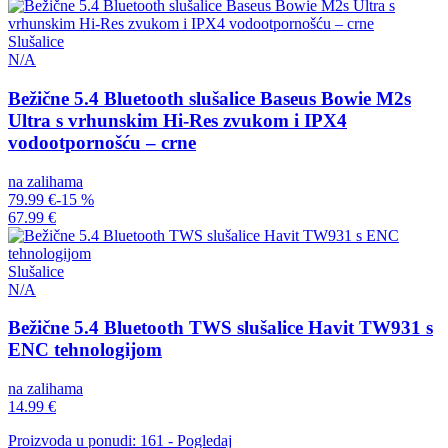
Slušalice
N/A
Bežične 5.4 Bluetooth slušalice Baseus Bowie M2s
Ultra s vrhunskim Hi-Res zvukom i IPX4
vodootpornošću – crne
na zalihama
79.99 €
-15 %
67.99 €
Slušalice
N/A
Bežične 5.4 Bluetooth TWS slušalice Havit TW931 s
ENC tehnologijom
na zalihama
14.99 €
Proizvoda u ponudi: 161 - Pogledaj