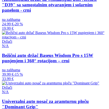
"D39" sa samostalnim otvaranjem i solarnim
panelom - crni
na zalihama
24.99 €
-20 %
19.99 €
Držači
N/A
Bežični auto držač Baseus Wisdom Pro s 15W
punjenjem i 360° rotacijom – crni
na zalihama
39.99 €
-15 %
33.99 €
Držači
N/A
Univerzalni auto nosač za aramturnu ploču
"Dominant Grip"