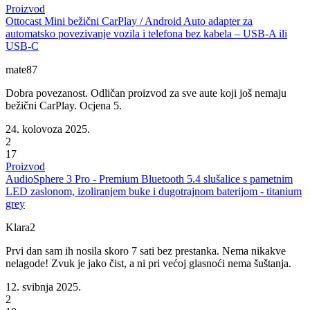
Proizvod
Ottocast Mini bežični CarPlay / Android Auto adapter za
automatsko povezivanje vozila i telefona bez kabela – USB-A ili
USB-C
mate87
Dobra povezanost. Odličan proizvod za sve aute koji još nemaju
bežični CarPlay. Ocjena 5.
24. kolovoza 2025.
2
17
Proizvod
AudioSphere 3 Pro - Premium Bluetooth 5.4 slušalice s pametnim
LED zaslonom, izoliranjem buke i dugotrajnom baterijom - titanium
grey
Klara2
Prvi dan sam ih nosila skoro 7 sati bez prestanka. Nema nikakve
nelagode! Zvuk je jako čist, a ni pri većoj glasnoći nema šuštanja.
12. svibnja 2025.
2