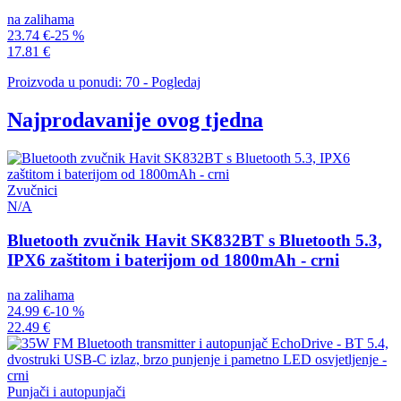
na zalihama
23.74 €
-25 %
17.81 €
Proizvoda u ponudi: 70 - Pogledaj
Najprodavanije ovog tjedna
Zvučnici
N/A
Bluetooth zvučnik Havit SK832BT s Bluetooth 5.3,
IPX6 zaštitom i baterijom od 1800mAh - crni
na zalihama
24.99 €
-10 %
22.49 €
Punjači i autopunjači