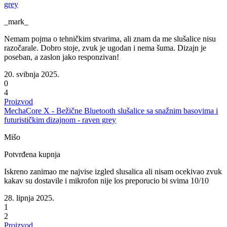
grey
_mark_
Nemam pojma o tehničkim stvarima, ali znam da me slušalice nisu
razočarale. Dobro stoje, zvuk je ugodan i nema šuma. Dizajn je
poseban, a zaslon jako responzivan!
20. svibnja 2025.
0
4
Proizvod
MechaCore X - Bežične Bluetooth slušalice sa snažnim basovima i
futurističkim dizajnom - raven grey
Mišo
Potvrđena kupnja
Iskreno zanimao me najvise izgled slusalica ali nisam ocekivao zvuk
kakav su dostavile i mikrofon nije los preporucio bi svima 10/10
28. lipnja 2025.
1
2
Proizvod