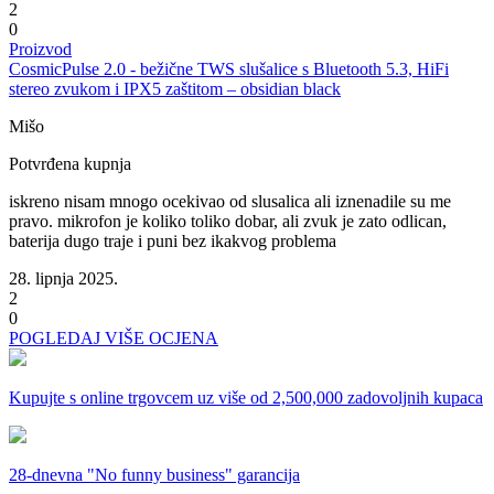
2
0
Proizvod
CosmicPulse 2.0 - bežične TWS slušalice s Bluetooth 5.3, HiFi
stereo zvukom i IPX5 zaštitom – obsidian black
Mišo
Potvrđena kupnja
iskreno nisam mnogo ocekivao od slusalica ali iznenadile su me
pravo. mikrofon je koliko toliko dobar, ali zvuk je zato odlican,
baterija dugo traje i puni bez ikakvog problema
28. lipnja 2025.
2
0
POGLEDAJ VIŠE OCJENA
Kupujte s online trgovcem uz
više od 2,500,000 zadovoljnih kupaca
28-dnevna
"No funny business" garancija