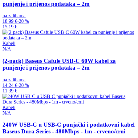
punjenje i prijenos podataka – 2m
na zalihama
18.99 €
-20 %
15.19 €
Kabeli
N/A
(2-pack) Baseus Cafule USB-C 60W kabel za
punjenje i prijenos podataka – 2m
na zalihama
14.24 €
-20 %
11.39 €
Kabeli
N/A
240W USB-C u USB-C punjački i podatkovni kabel
Baseus Dura Series - 480Mbps - 1m - crveno/crni