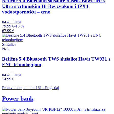
Bežične 5.4 Bluetooth slušalice Baseus Bowie M2s
Ultra s vrhunskim Hi-Res zvukom i IPX4
vodootpornošću – crne
na zalihama
79.99 €
-15 %
67.99 €
Slušalice
N/A
Bežične 5.4 Bluetooth TWS slušalice Havit TW931 s
ENC tehnologijom
na zalihama
14.99 €
Proizvoda u ponudi: 161 - Pogledaj
Power bank