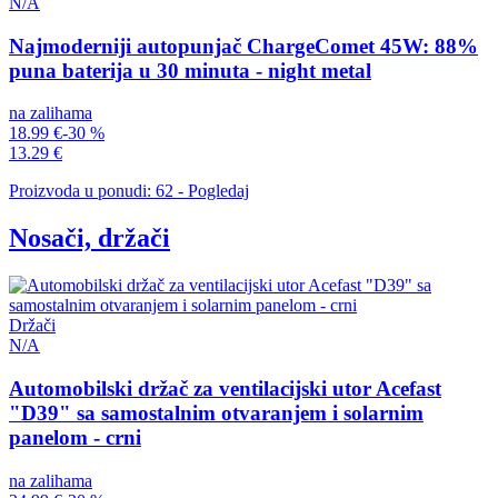
N/A
Najmoderniji autopunjač ChargeComet 45W: 88%
puna baterija u 30 minuta - night metal
na zalihama
18.99 €
-30 %
13.29 €
Proizvoda u ponudi: 62 - Pogledaj
Nosači, držači
Držači
N/A
Automobilski držač za ventilacijski utor Acefast
"D39" sa samostalnim otvaranjem i solarnim
panelom - crni
na zalihama