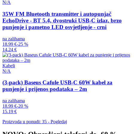
N/A
35W FM Bluetooth transmitter i autopunjač
EchoDrive - BT 5.4, dvostruki USB-C izlaz, brzo
punjenje i pametno LED osvjetljenje - crni
na zalihama
18.99 €
-25 %
14.24 €
Kabeli
N/A
(3-pack) Baseus Cafule USB-C 60W kabel za
punjenje i prijenos podataka – 2m
na zalihama
18.99 €
-20 %
15.19 €
Proizvoda u ponudi: 35 - Pogledaj