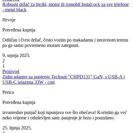
Robusni držač za bicikl, motor ili romobil InstaLock za sve telefone
- metal black
Hrvoje
Potvrđena kupnja
Odličan i čvrst držač, često vozim po makadamu i neravnom terenu
pa ga samo povremeno moram zategnuti.
9. srpnja 2025.
2
1
Proizvod
Zidni adapter za punjenje Techsuit "CHPD131" GaN, s USB-A i
USB-C izlazima 33W - crni
Perica
Potvrđena kupnja
izvanredan punjač koji ispunjava sve što obećava! Koristim ga već
neko vrijeme i oduševljen sam: punjenje je brzo i pouzdano.
25. lipnja 2025.