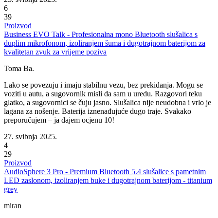
6
39
Proizvod
Business EVO Talk - Profesionalna mono Bluetooth slušalica s
duplim mikrofonom, izoliranjem šuma i dugotrajnom baterijom za
kvalitetan zvuk za vrijeme poziva
Toma Ba.
Lako se povezuju i imaju stabilnu vezu, bez prekidanja. Mogu se
voziti u autu, a sugovornik misli da sam u uredu. Razgovori teku
glatko, a sugovornici se čuju jasno. Slušalica nije neudobna i vrlo je
lagana za nošenje. Baterija iznenađujuće dugo traje. Svakako
preporučujem – ja dajem ocjenu 10!
27. svibnja 2025.
4
29
Proizvod
AudioSphere 3 Pro - Premium Bluetooth 5.4 slušalice s pametnim
LED zaslonom, izoliranjem buke i dugotrajnom baterijom - titanium
grey
miran