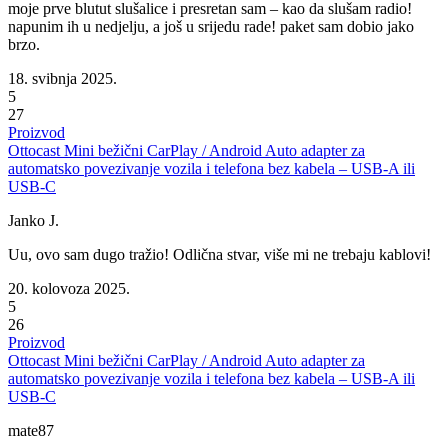
moje prve blutut slušalice i presretan sam – kao da slušam radio!
napunim ih u nedjelju, a još u srijedu rade! paket sam dobio jako
brzo.
18. svibnja 2025.
5
27
Proizvod
Ottocast Mini bežični CarPlay / Android Auto adapter za
automatsko povezivanje vozila i telefona bez kabela – USB-A ili
USB-C
Janko J.
Uu, ovo sam dugo tražio! Odlična stvar, više mi ne trebaju kablovi!
20. kolovoza 2025.
5
26
Proizvod
Ottocast Mini bežični CarPlay / Android Auto adapter za
automatsko povezivanje vozila i telefona bez kabela – USB-A ili
USB-C
mate87