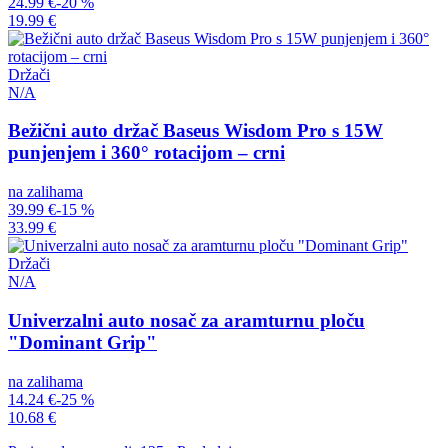
24.99 €
-20 %
19.99 €
Držači
N/A
Bežični auto držač Baseus Wisdom Pro s 15W
punjenjem i 360° rotacijom – crni
na zalihama
39.99 €
-15 %
33.99 €
Držači
N/A
Univerzalni auto nosač za aramturnu ploču
"Dominant Grip"
na zalihama
14.24 €
-25 %
10.68 €