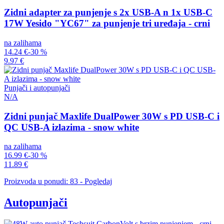
Zidni adapter za punjenje s 2x USB-A n 1x USB-C
17W Yesido "YC67" za punjenje tri uređaja - crni
na zalihama
14.24 €
-30 %
9.97 €
Punjači i autopunjači
N/A
Zidni punjač Maxlife DualPower 30W s PD USB-C i
QC USB-A izlazima - snow white
na zalihama
16.99 €
-30 %
11.89 €
Proizvoda u ponudi: 83 - Pogledaj
Autopunjači