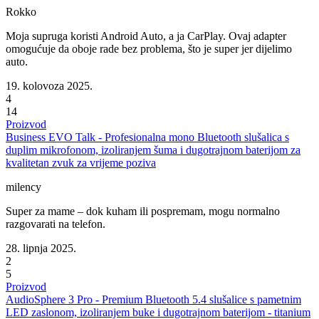
Rokko
Moja supruga koristi Android Auto, a ja CarPlay. Ovaj adapter
omogućuje da oboje rade bez problema, što je super jer dijelimo
auto.
19. kolovoza 2025.
4
14
Proizvod
Business EVO Talk - Profesionalna mono Bluetooth slušalica s
duplim mikrofonom, izoliranjem šuma i dugotrajnom baterijom za
kvalitetan zvuk za vrijeme poziva
milency
Super za mame – dok kuham ili pospremam, mogu normalno
razgovarati na telefon.
28. lipnja 2025.
2
5
Proizvod
AudioSphere 3 Pro - Premium Bluetooth 5.4 slušalice s pametnim
LED zaslonom, izoliranjem buke i dugotrajnom baterijom - titanium