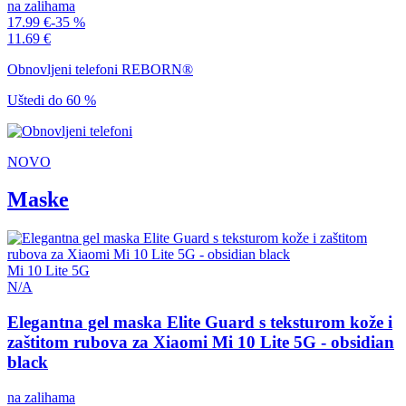
na zalihama
17.99 €
-35 %
11.69 €
Obnovljeni telefoni REBORN®
Uštedi do 60 %
NOVO
Maske
Mi 10 Lite 5G
N/A
Elegantna gel maska Elite Guard s teksturom kože i
zaštitom rubova za Xiaomi Mi 10 Lite 5G - obsidian
black
na zalihama