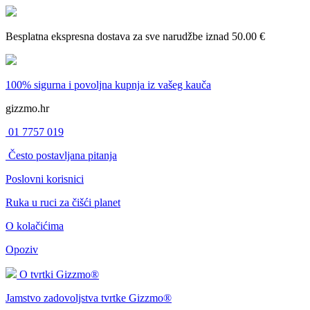
Besplatna ekspresna dostava
za sve narudžbe iznad 50.00 €
100% sigurna i povoljna kupnja
iz vašeg kauča
gizzmo.hr
01 7757 019
Često postavljana pitanja
Poslovni korisnici
Ruka u ruci za čišći planet
O kolačićima
Opoziv
O tvrtki Gizzmo®
Jamstvo zadovoljstva tvrtke Gizzmo®