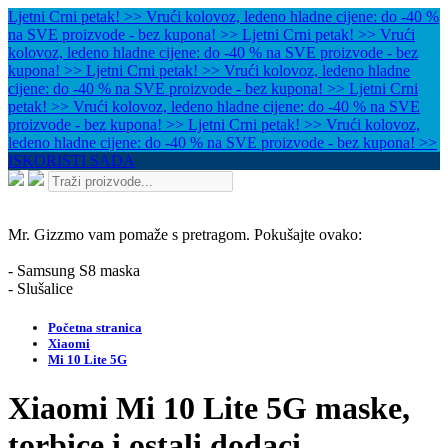
Ljetni Crni petak! >> Vrući kolovoz, ledeno hladne cijene: do -40 %
na SVE proizvode - bez kupona! >>
Ljetni Crni petak! >> Vrući
kolovoz, ledeno hladne cijene: do -40 % na SVE proizvode - bez
kupona! >>
Ljetni Crni petak! >> Vrući kolovoz, ledeno hladne
cijene: do -40 % na SVE proizvode - bez kupona! >>
Ljetni Crni
petak! >> Vrući kolovoz, ledeno hladne cijene: do -40 % na SVE
proizvode - bez kupona! >>
Ljetni Crni petak! >> Vrući kolovoz,
ledeno hladne cijene: do -40 % na SVE proizvode - bez kupona! >>
ISKORISTI SADA
Mr. Gizzmo vam pomaže s pretragom. Pokušajte ovako:
- Samsung S8 maska
- Slušalice
Početna stranica
Xiaomi
Mi 10 Lite 5G
Xiaomi Mi 10 Lite 5G maske,
torbice i ostali dodaci