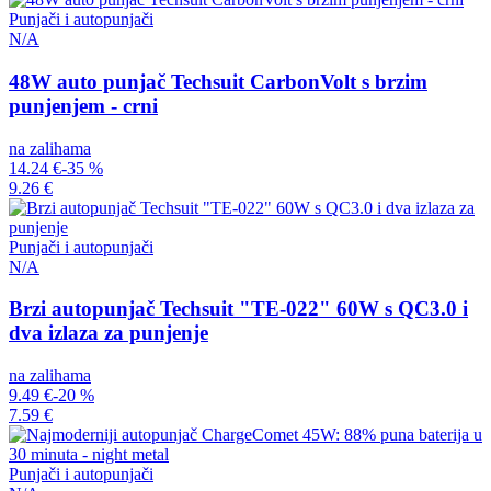
Punjači i autopunjači
N/A
48W auto punjač Techsuit CarbonVolt s brzim
punjenjem - crni
na zalihama
14.24 €
-35 %
9.26 €
Punjači i autopunjači
N/A
Brzi autopunjač Techsuit "TE-022" 60W s QC3.0 i
dva izlaza za punjenje
na zalihama
9.49 €
-20 %
7.59 €
Punjači i autopunjači