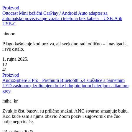
Proizvod
Ottocast Mini bežični CarPlay / Android Auto adapter za
automatsko povezivanje vozila i telefona bez kabela – USB-A ili
USB-C
ninooo
Blago kašnjenje kod poziva, ali svejedno radi odlično – i navigacija
i sve ostalo.
1. rujna 2025.
12
41
Proizvod
AudioSphere 3 Pro - Premium Bluetooth 5.4 slušalice s pametnim
LED zaslonom, izoliranjem buke i dugotrajnom baterijom - titanium
grey
miha_kr
Zvuk je čist, basovi su prilično snažni. ANC stvarno smanjuje buku.
Kod kuće sam s njima obavio Zoom poziv i sugovornik me čuo
bolje nego inače.
23. svibnja 2025.