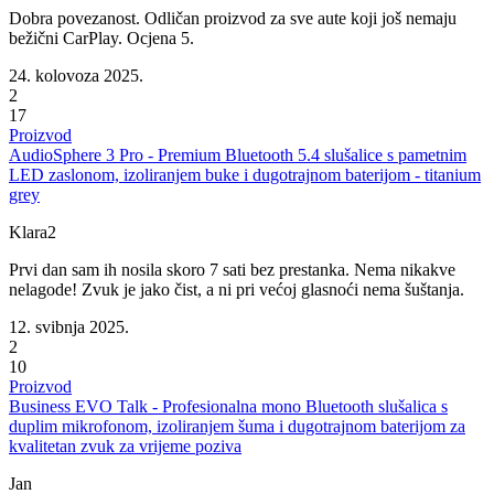
Dobra povezanost. Odličan proizvod za sve aute koji još nemaju
bežični CarPlay. Ocjena 5.
24. kolovoza 2025.
2
17
Proizvod
AudioSphere 3 Pro - Premium Bluetooth 5.4 slušalice s pametnim
LED zaslonom, izoliranjem buke i dugotrajnom baterijom - titanium
grey
Klara2
Prvi dan sam ih nosila skoro 7 sati bez prestanka. Nema nikakve
nelagode! Zvuk je jako čist, a ni pri većoj glasnoći nema šuštanja.
12. svibnja 2025.
2
10
Proizvod
Business EVO Talk - Profesionalna mono Bluetooth slušalica s
duplim mikrofonom, izoliranjem šuma i dugotrajnom baterijom za
kvalitetan zvuk za vrijeme poziva
Jan