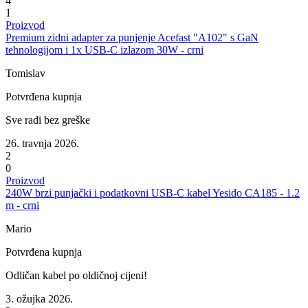
4
1
Proizvod
Premium zidni adapter za punjenje Acefast "A102" s GaN
tehnologijom i 1x USB-C izlazom 30W - crni
Tomislav
Potvrđena kupnja
Sve radi bez greške
26. travnja 2026.
2
0
Proizvod
240W brzi punjački i podatkovni USB-C kabel Yesido CA185 - 1.2
m - crni
Mario
Potvrđena kupnja
Odličan kabel po oldičnoj cijeni!
3. ožujka 2026.