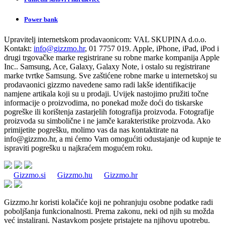
Power bank
Upravitelj internetskom prodavaonicom:
VAL SKUPINA d.o.o.
Kontakt:
info@gizzmo.hr
, 01 7757 019. Apple, iPhone, iPad, iPod i
drugi trgovačke marke registrirane su robne marke kompanija Apple
Inc.. Samsung, Ace, Galaxy, Galaxy Note, i ostalo su registrirane
marke tvrtke Samsung. Sve zaštićene robne marke u internetskoj su
prodavaonici gizzmo navedene samo radi lakše identifikacije
namjene artikala koji su u prodaji. Uvijek nastojimo pružiti točne
informacije o proizvodima, no ponekad može doći do tiskarske
pogreške ili korištenja zastarjelih fotografija proizvoda. Fotografije
proizvoda su simbolične i ne jamče karakteristike proizvoda. Ako
primijetite pogrešku, molimo vas da nas kontaktirate na
info@gizzmo.hr
, a mi ćemo Vam omogućiti odustajanje od kupnje te
ispraviti pogrešku u najkraćem mogućem roku.
Gizzmo.si
Gizzmo.hu
Gizzmo.hr
Gizzmo.hr koristi kolačiće koji ne pohranjuju osobne podatke radi
poboljšanja funkcionalnosti. Prema zakonu, neki od njih su možda
već instalirani. Nastavkom posjete pristajete na njihovu upotrebu.