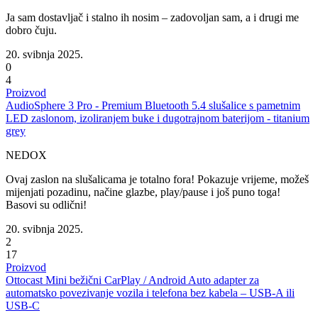
Ja sam dostavljač i stalno ih nosim – zadovoljan sam, a i drugi me
dobro čuju.
20. svibnja 2025.
0
4
Proizvod
AudioSphere 3 Pro - Premium Bluetooth 5.4 slušalice s pametnim
LED zaslonom, izoliranjem buke i dugotrajnom baterijom - titanium
grey
NEDOX
Ovaj zaslon na slušalicama je totalno fora! Pokazuje vrijeme, možeš
mijenjati pozadinu, načine glazbe, play/pause i još puno toga!
Basovi su odlični!
20. svibnja 2025.
2
17
Proizvod
Ottocast Mini bežični CarPlay / Android Auto adapter za
automatsko povezivanje vozila i telefona bez kabela – USB-A ili
USB-C