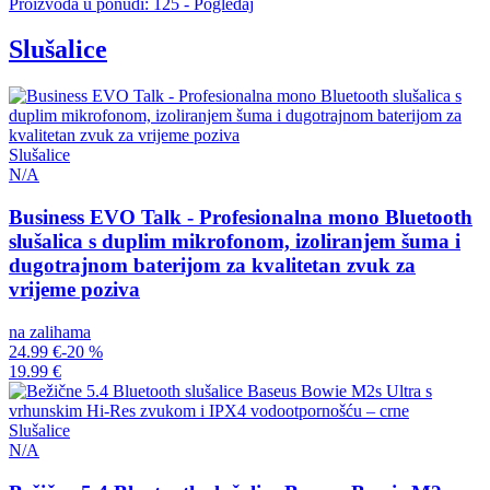
Proizvoda u ponudi: 125 - Pogledaj
Slušalice
Slušalice
N/A
Business EVO Talk - Profesionalna mono Bluetooth
slušalica s duplim mikrofonom, izoliranjem šuma i
dugotrajnom baterijom za kvalitetan zvuk za
vrijeme poziva
na zalihama
24.99 €
-20 %
19.99 €
Slušalice
N/A