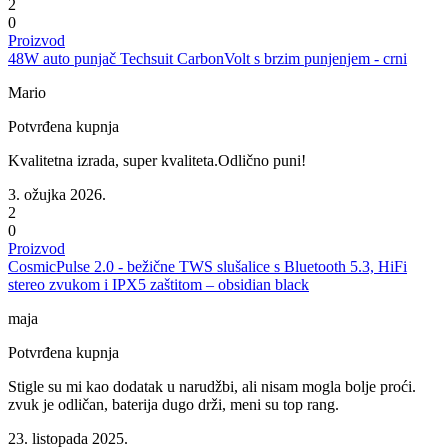
2
0
Proizvod
48W auto punjač Techsuit CarbonVolt s brzim punjenjem - crni
Mario
Potvrđena kupnja
Kvalitetna izrada, super kvaliteta.Odlično puni!
3. ožujka 2026.
2
0
Proizvod
CosmicPulse 2.0 - bežične TWS slušalice s Bluetooth 5.3, HiFi
stereo zvukom i IPX5 zaštitom – obsidian black
maja
Potvrđena kupnja
Stigle su mi kao dodatak u narudžbi, ali nisam mogla bolje proći.
zvuk je odličan, baterija dugo drži, meni su top rang.
23. listopada 2025.