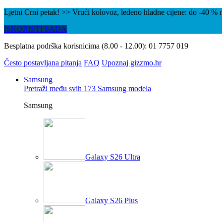
Ljetni Crni petak! >> Vrući kolovoz, ledeno hladne cijene: do -40 
ISKORISTI SADA
Besplatna podrška korisnicima (8.00 - 12.00):
01 7757 019
Često postavljana pitanja
FAQ
Upoznaj gizzmo.hr
Samsung
Pretraži među svih 173 Samsung modela
Samsung
Galaxy S26 Ultra
Galaxy S26 Plus