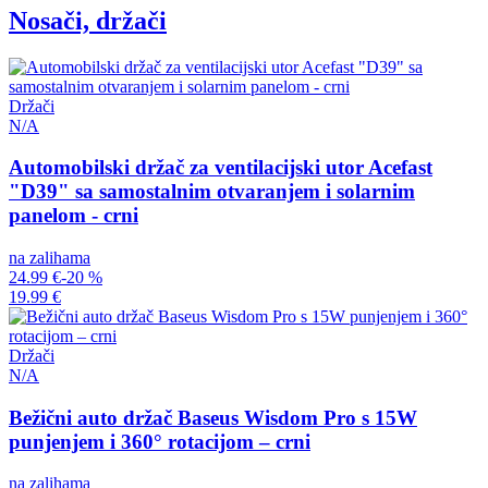
Nosači, držači
Držači
N/A
Automobilski držač za ventilacijski utor Acefast
"D39" sa samostalnim otvaranjem i solarnim
panelom - crni
na zalihama
24.99 €
-20 %
19.99 €
Držači
N/A
Bežični auto držač Baseus Wisdom Pro s 15W
punjenjem i 360° rotacijom – crni
na zalihama