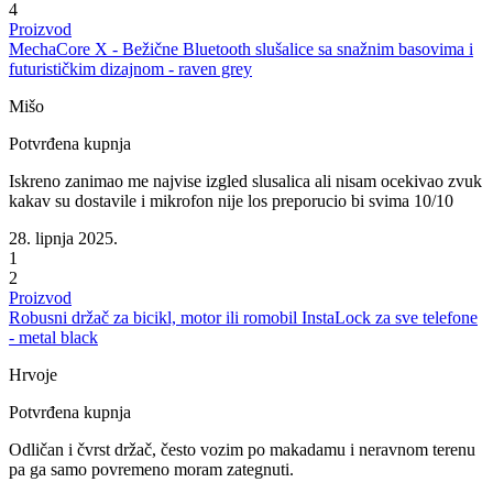
4
Proizvod
MechaCore X - Bežične Bluetooth slušalice sa snažnim basovima i
futurističkim dizajnom - raven grey
Mišo
Potvrđena kupnja
Iskreno zanimao me najvise izgled slusalica ali nisam ocekivao zvuk
kakav su dostavile i mikrofon nije los preporucio bi svima 10/10
28. lipnja 2025.
1
2
Proizvod
Robusni držač za bicikl, motor ili romobil InstaLock za sve telefone
- metal black
Hrvoje
Potvrđena kupnja
Odličan i čvrst držač, često vozim po makadamu i neravnom terenu
pa ga samo povremeno moram zategnuti.