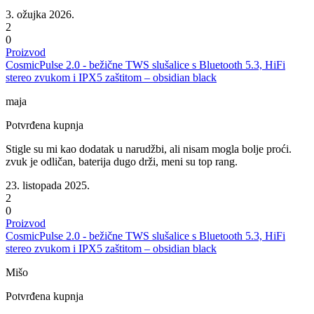
3. ožujka 2026.
2
0
Proizvod
CosmicPulse 2.0 - bežične TWS slušalice s Bluetooth 5.3, HiFi
stereo zvukom i IPX5 zaštitom – obsidian black
maja
Potvrđena kupnja
Stigle su mi kao dodatak u narudžbi, ali nisam mogla bolje proći.
zvuk je odličan, baterija dugo drži, meni su top rang.
23. listopada 2025.
2
0
Proizvod
CosmicPulse 2.0 - bežične TWS slušalice s Bluetooth 5.3, HiFi
stereo zvukom i IPX5 zaštitom – obsidian black
Mišo
Potvrđena kupnja