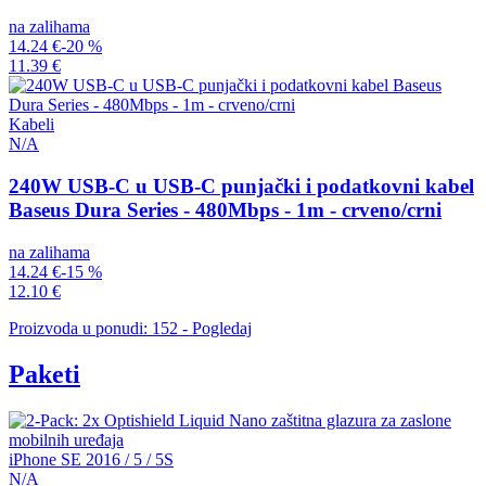
na zalihama
14.24 €
-20 %
11.39 €
Kabeli
N/A
240W USB-C u USB-C punjački i podatkovni kabel
Baseus Dura Series - 480Mbps - 1m - crveno/crni
na zalihama
14.24 €
-15 %
12.10 €
Proizvoda u ponudi: 152 - Pogledaj
Paketi
iPhone SE 2016 / 5 / 5S
N/A