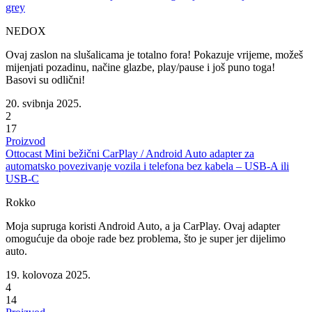
grey
NEDOX
Ovaj zaslon na slušalicama je totalno fora! Pokazuje vrijeme, možeš
mijenjati pozadinu, načine glazbe, play/pause i još puno toga!
Basovi su odlični!
20. svibnja 2025.
2
17
Proizvod
Ottocast Mini bežični CarPlay / Android Auto adapter za
automatsko povezivanje vozila i telefona bez kabela – USB-A ili
USB-C
Rokko
Moja supruga koristi Android Auto, a ja CarPlay. Ovaj adapter
omogućuje da oboje rade bez problema, što je super jer dijelimo
auto.
19. kolovoza 2025.
4
14