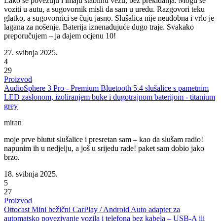
Lako se povezuju i imaju stabilnu vezu, bez prekidanja. Mogu se
voziti u autu, a sugovornik misli da sam u uredu. Razgovori teku
glatko, a sugovornici se čuju jasno. Slušalica nije neudobna i vrlo je
lagana za nošenje. Baterija iznenađujuće dugo traje. Svakako
preporučujem – ja dajem ocjenu 10!
27. svibnja 2025.
4
29
Proizvod
AudioSphere 3 Pro - Premium Bluetooth 5.4 slušalice s pametnim
LED zaslonom, izoliranjem buke i dugotrajnom baterijom - titanium
grey
miran
moje prve blutut slušalice i presretan sam – kao da slušam radio!
napunim ih u nedjelju, a još u srijedu rade! paket sam dobio jako
brzo.
18. svibnja 2025.
5
27
Proizvod
Ottocast Mini bežični CarPlay / Android Auto adapter za
automatsko povezivanje vozila i telefona bez kabela – USB-A ili