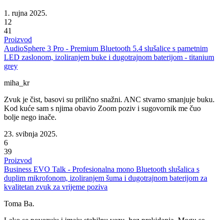
1. rujna 2025.
12
41
Proizvod
AudioSphere 3 Pro - Premium Bluetooth 5.4 slušalice s pametnim
LED zaslonom, izoliranjem buke i dugotrajnom baterijom - titanium
grey
miha_kr
Zvuk je čist, basovi su prilično snažni. ANC stvarno smanjuje buku.
Kod kuće sam s njima obavio Zoom poziv i sugovornik me čuo
bolje nego inače.
23. svibnja 2025.
6
39
Proizvod
Business EVO Talk - Profesionalna mono Bluetooth slušalica s
duplim mikrofonom, izoliranjem šuma i dugotrajnom baterijom za
kvalitetan zvuk za vrijeme poziva
Toma Ba.