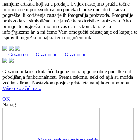
namjene artikala koji su u prodaji. Uvijek nastojimo pružiti točne
informacije o proizvodima, no ponekad može doći do tiskarske
pogreške ili korištenja zastarjelih fotografija proizvoda. Fotografije
proizvoda su simbolične i ne jamče karakteristike proizvoda. Ako
primijetite pogrešku, molimo vas da nas kontaktirate na
info@gizzmo.hr
, a mi ćemo Vam omogućiti odustajanje od kupnje te
ispraviti pogrešku u najkraćem mogućem roku.
Gizzmo.si
Gizzmo.hu
Gizzmo.hr
Gizzmo.hr koristi kolačiće koji ne pohranjuju osobne podatke radi
poboljšanja funkcionalnosti. Prema zakonu, neki od njih su možda
već instalirani. Nastavkom posjete pristajete na njihovu upotrebu.
Više o kolačićima...
OK
Natrag