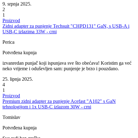
9. srpnja 2025.
2
1
Proizvod
Zidni adapter za punjenje Techsuit "CHPD131" GaN, s USB-A i
USB-C izlazima 33W - crni
Perica
Potvrđena kupnja
izvanredan punjač koji ispunjava sve što obećava! Koristim ga već
neko vrijeme i oduševljen sam: punjenje je brzo i pouzdano.
25. lipnja 2025.
4
1
Proizvod
Premium zidni adapter za punjenje Acefast "A102" s GaN
tehnologijom i 1x USB-C izlazom 30W - crni
Tomislav
Potvrđena kupnja