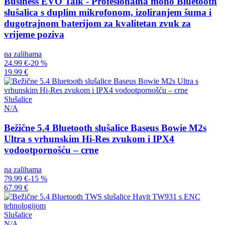
Business EVO Talk - Profesionalna mono Bluetooth
slušalica s duplim mikrofonom, izoliranjem šuma i
dugotrajnom baterijom za kvalitetan zvuk za
vrijeme poziva
na zalihama
24.99 €
-20 %
19.99 €
Slušalice
N/A
Bežične 5.4 Bluetooth slušalice Baseus Bowie M2s
Ultra s vrhunskim Hi-Res zvukom i IPX4
vodootpornošću – crne
na zalihama
79.99 €
-15 %
67.99 €
Slušalice
N/A