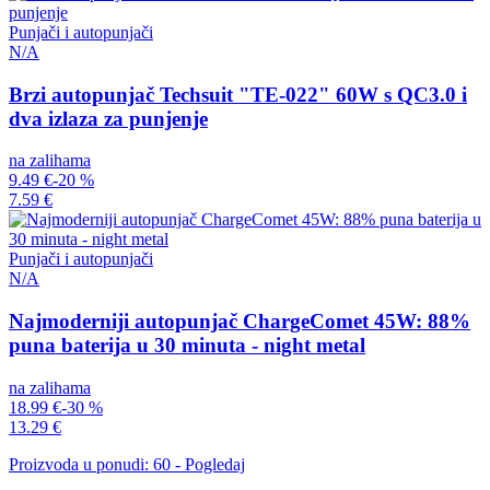
Punjači i autopunjači
N/A
Brzi autopunjač Techsuit "TE-022" 60W s QC3.0 i
dva izlaza za punjenje
na zalihama
9.49 €
-20 %
7.59 €
Punjači i autopunjači
N/A
Najmoderniji autopunjač ChargeComet 45W: 88%
puna baterija u 30 minuta - night metal
na zalihama
18.99 €
-30 %
13.29 €
Proizvoda u ponudi: 60 - Pogledaj