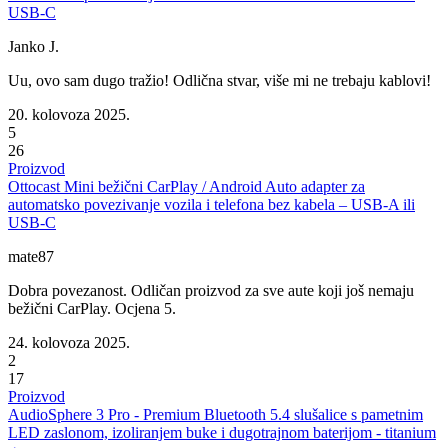
USB-C
Janko J.
Uu, ovo sam dugo tražio! Odlična stvar, više mi ne trebaju kablovi!
20. kolovoza 2025.
5
26
Proizvod
Ottocast Mini bežični CarPlay / Android Auto adapter za
automatsko povezivanje vozila i telefona bez kabela – USB-A ili
USB-C
mate87
Dobra povezanost. Odličan proizvod za sve aute koji još nemaju
bežični CarPlay. Ocjena 5.
24. kolovoza 2025.
2
17
Proizvod
AudioSphere 3 Pro - Premium Bluetooth 5.4 slušalice s pametnim
LED zaslonom, izoliranjem buke i dugotrajnom baterijom - titanium