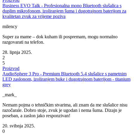
Proizvod
Business EVO Talk - Profesionalna mono Bluetooth slušalica s
duplim mikrofonom, izoliranjem šuma i dugotrajnom baterijom za
kvalitetan zvuk za vrijeme poziva
milency
Super za mame – dok kuham ili pospremam, mogu normalno
razgovarati na telefon.
28. lipnja 2025.
2
5
Proizvod
AudioSphere 3 Pro - Premium Bluetooth 5.4 slušalice s pametnim
LED zaslonom, izoliranjem buke i dugotrajnom baterijom - titanium
grey
_mark_
Nemam pojma o tehničkim stvarima, ali znam da me slušalice nisu
razočarale. Dobro stoje, zvuk je ugodan i nema šuma. Dizajn je
poseban, a zaslon jako responzivan!
20. svibnja 2025.
0