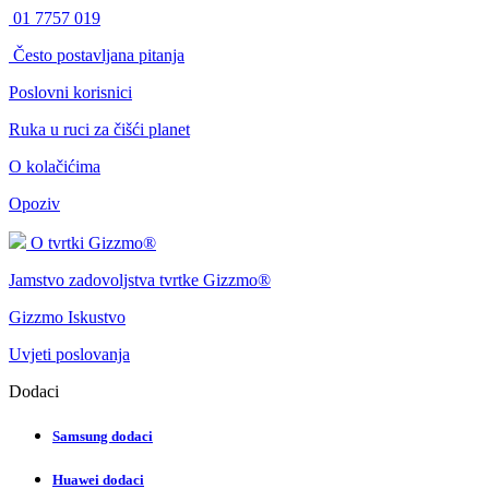
01 7757 019
Često postavljana pitanja
Poslovni korisnici
Ruka u ruci za čišći planet
O kolačićima
Opoziv
O tvrtki Gizzmo®
Jamstvo zadovoljstva tvrtke Gizzmo®
Gizzmo Iskustvo
Uvjeti poslovanja
Dodaci
Samsung dodaci
Huawei dodaci