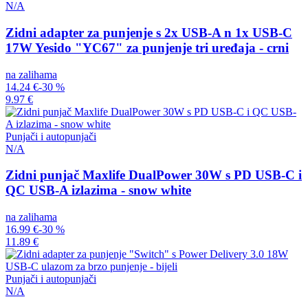
N/A
Zidni adapter za punjenje s 2x USB-A n 1x USB-C
17W Yesido "YC67" za punjenje tri uređaja - crni
na zalihama
14.24 €
-30 %
9.97 €
Punjači i autopunjači
N/A
Zidni punjač Maxlife DualPower 30W s PD USB-C i
QC USB-A izlazima - snow white
na zalihama
16.99 €
-30 %
11.89 €
Punjači i autopunjači
N/A