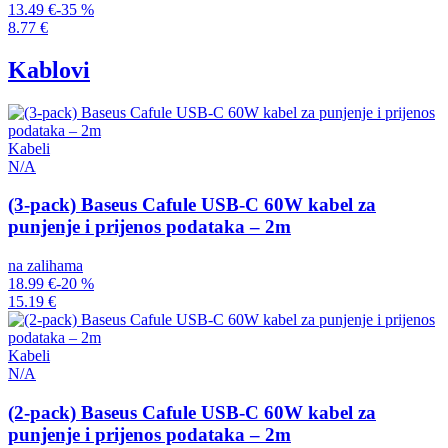
13.49 €
-35 %
8.77 €
Kablovi
Kabeli
N/A
(3-pack) Baseus Cafule USB-C 60W kabel za
punjenje i prijenos podataka – 2m
na zalihama
18.99 €
-20 %
15.19 €
Kabeli
N/A
(2-pack) Baseus Cafule USB-C 60W kabel za
punjenje i prijenos podataka – 2m