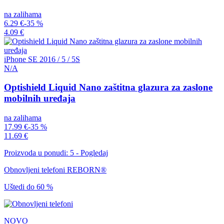
na zalihama
6.29 €
-35 %
4.09 €
iPhone SE 2016 / 5 / 5S
N/A
Optishield Liquid Nano zaštitna glazura za zaslone
mobilnih uređaja
na zalihama
17.99 €
-35 %
11.69 €
Proizvoda u ponudi: 5 - Pogledaj
Obnovljeni telefoni REBORN®
Uštedi do 60 %
NOVO