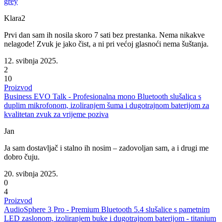
grey
Klara2
Prvi dan sam ih nosila skoro 7 sati bez prestanka. Nema nikakve
nelagode! Zvuk je jako čist, a ni pri većoj glasnoći nema šuštanja.
12. svibnja 2025.
2
10
Proizvod
Business EVO Talk - Profesionalna mono Bluetooth slušalica s
duplim mikrofonom, izoliranjem šuma i dugotrajnom baterijom za
kvalitetan zvuk za vrijeme poziva
Jan
Ja sam dostavljač i stalno ih nosim – zadovoljan sam, a i drugi me
dobro čuju.
20. svibnja 2025.
0
4
Proizvod
AudioSphere 3 Pro - Premium Bluetooth 5.4 slušalice s pametnim
LED zaslonom, izoliranjem buke i dugotrajnom baterijom - titanium