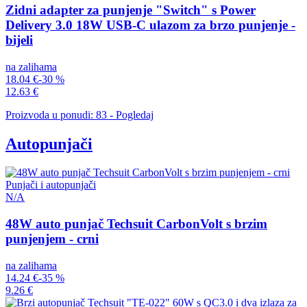
Zidni adapter za punjenje "Switch" s Power
Delivery 3.0 18W USB-C ulazom za brzo punjenje -
bijeli
na zalihama
18.04 €
-30 %
12.63 €
Proizvoda u ponudi: 83 - Pogledaj
Autopunjači
Punjači i autopunjači
N/A
48W auto punjač Techsuit CarbonVolt s brzim
punjenjem - crni
na zalihama
14.24 €
-35 %
9.26 €