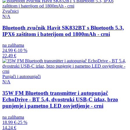
Zvučnici
N/A
Bluetooth zvučnik Havit SK832BT s Bluetooth 5.3,
IPX6 zaštitom i baterijom od 1800mAh - crni
na zalihama
24.99 €
-10 %
22.49 €
Punjači i autopunjači
N/A
35W FM Bluetooth transmitter i autopunjač
EchoDrive - BT 5.4, dvostruki USB-C izlaz, brzo
punjenje i pametno LED osvjetljenje - crni
na zalihama
18.99 €
-25 %
14.24 €