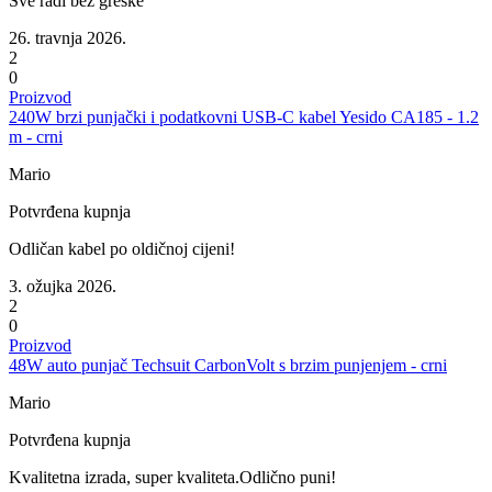
Sve radi bez greške
26. travnja 2026.
2
0
Proizvod
240W brzi punjački i podatkovni USB-C kabel Yesido CA185 - 1.2
m - crni
Mario
Potvrđena kupnja
Odličan kabel po oldičnoj cijeni!
3. ožujka 2026.
2
0
Proizvod
48W auto punjač Techsuit CarbonVolt s brzim punjenjem - crni
Mario
Potvrđena kupnja
Kvalitetna izrada, super kvaliteta.Odlično puni!