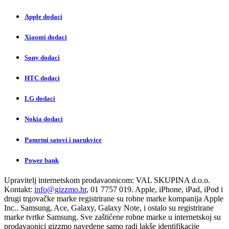
Apple dodaci
Xiaomi dodaci
Sony dodaci
HTC dodaci
LG dodaci
Nokia dodaci
Pametni satovi i narukvice
Power bank
Upravitelj internetskom prodavaonicom:
VAL SKUPINA d.o.o.
Kontakt:
info@gizzmo.hr
, 01 7757 019. Apple, iPhone, iPad, iPod i
drugi trgovačke marke registrirane su robne marke kompanija Apple
Inc.. Samsung, Ace, Galaxy, Galaxy Note, i ostalo su registrirane
marke tvrtke Samsung. Sve zaštićene robne marke u internetskoj su
prodavaonici gizzmo navedene samo radi lakše identifikacije