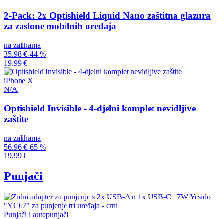
2-Pack: 2x Optishield Liquid Nano zaštitna glazura
za zaslone mobilnih uređaja
na zalihama
35.98 €
-44 %
19.99 €
iPhone X
N/A
Optishield Invisible - 4-djelni komplet nevidljive
zaštite
na zalihama
56.96 €
-65 %
19.99 €
Punjači
Punjači i autopunjači