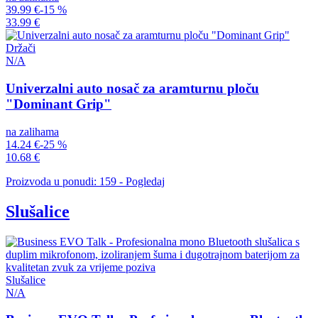
39.99 €
-15 %
33.99 €
Držači
N/A
Univerzalni auto nosač za aramturnu ploču
"Dominant Grip"
na zalihama
14.24 €
-25 %
10.68 €
Proizvoda u ponudi: 159 - Pogledaj
Slušalice
Slušalice
N/A