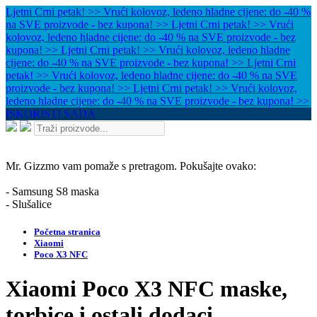
Ljetni Crni petak! >> Vrući kolovoz, ledeno hladne cijene: do -40 %
na SVE proizvode - bez kupona! >>
Ljetni Crni petak! >> Vrući
kolovoz, ledeno hladne cijene: do -40 % na SVE proizvode - bez
kupona! >>
Ljetni Crni petak! >> Vrući kolovoz, ledeno hladne
cijene: do -40 % na SVE proizvode - bez kupona! >>
Ljetni Crni
petak! >> Vrući kolovoz, ledeno hladne cijene: do -40 % na SVE
proizvode - bez kupona! >>
Ljetni Crni petak! >> Vrući kolovoz,
ledeno hladne cijene: do -40 % na SVE proizvode - bez kupona! >>
ISKORISTI SADA
Mr. Gizzmo vam pomaže s pretragom. Pokušajte ovako:
- Samsung S8 maska
- Slušalice
Početna stranica
Xiaomi
Poco X3 NFC
Xiaomi Poco X3 NFC maske,
torbice i ostali dodaci