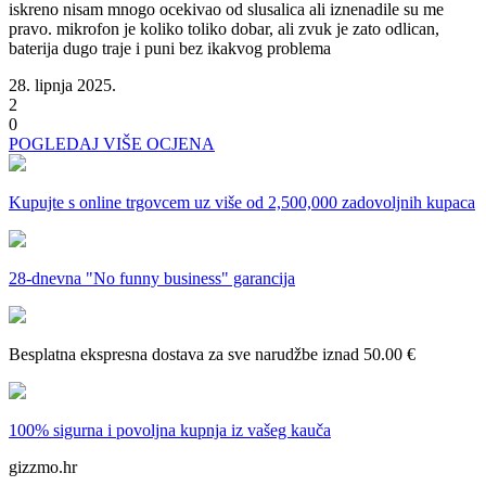
iskreno nisam mnogo ocekivao od slusalica ali iznenadile su me
pravo. mikrofon je koliko toliko dobar, ali zvuk je zato odlican,
baterija dugo traje i puni bez ikakvog problema
28. lipnja 2025.
2
0
POGLEDAJ VIŠE OCJENA
Kupujte s online trgovcem uz
više od 2,500,000 zadovoljnih kupaca
28-dnevna
"No funny business" garancija
Besplatna ekspresna dostava
za sve narudžbe iznad 50.00 €
100% sigurna i povoljna kupnja
iz vašeg kauča
gizzmo.hr