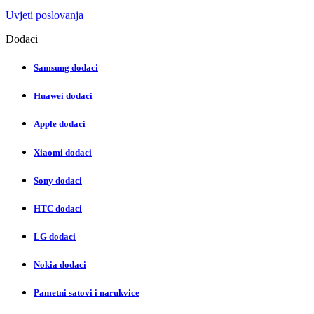
Uvjeti poslovanja
Dodaci
Samsung dodaci
Huawei dodaci
Apple dodaci
Xiaomi dodaci
Sony dodaci
HTC dodaci
LG dodaci
Nokia dodaci
Pametni satovi i narukvice