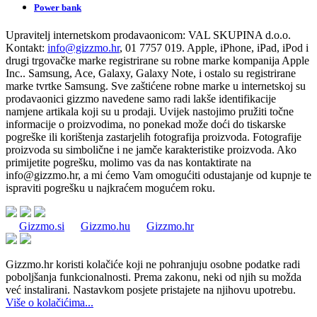
Power bank
Upravitelj internetskom prodavaonicom:
VAL SKUPINA d.o.o.
Kontakt:
info@gizzmo.hr
, 01 7757 019. Apple, iPhone, iPad, iPod i
drugi trgovačke marke registrirane su robne marke kompanija Apple
Inc.. Samsung, Ace, Galaxy, Galaxy Note, i ostalo su registrirane
marke tvrtke Samsung. Sve zaštićene robne marke u internetskoj su
prodavaonici gizzmo navedene samo radi lakše identifikacije
namjene artikala koji su u prodaji. Uvijek nastojimo pružiti točne
informacije o proizvodima, no ponekad može doći do tiskarske
pogreške ili korištenja zastarjelih fotografija proizvoda. Fotografije
proizvoda su simbolične i ne jamče karakteristike proizvoda. Ako
primijetite pogrešku, molimo vas da nas kontaktirate na
info@gizzmo.hr
, a mi ćemo Vam omogućiti odustajanje od kupnje te
ispraviti pogrešku u najkraćem mogućem roku.
Gizzmo.si
Gizzmo.hu
Gizzmo.hr
Gizzmo.hr koristi kolačiće koji ne pohranjuju osobne podatke radi
poboljšanja funkcionalnosti. Prema zakonu, neki od njih su možda
već instalirani. Nastavkom posjete pristajete na njihovu upotrebu.
Više o kolačićima...