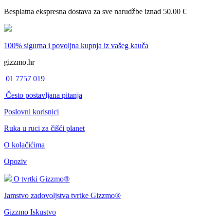
Besplatna ekspresna dostava
za sve narudžbe iznad 50.00 €
100% sigurna i povoljna kupnja
iz vašeg kauča
gizzmo.hr
01 7757 019
Često postavljana pitanja
Poslovni korisnici
Ruka u ruci za čišći planet
O kolačićima
Opoziv
O tvrtki Gizzmo®
Jamstvo zadovoljstva tvrtke Gizzmo®
Gizzmo Iskustvo