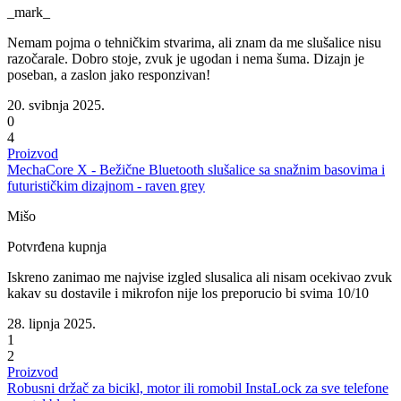
_mark_
Nemam pojma o tehničkim stvarima, ali znam da me slušalice nisu
razočarale. Dobro stoje, zvuk je ugodan i nema šuma. Dizajn je
poseban, a zaslon jako responzivan!
20. svibnja 2025.
0
4
Proizvod
MechaCore X - Bežične Bluetooth slušalice sa snažnim basovima i
futurističkim dizajnom - raven grey
Mišo
Potvrđena kupnja
Iskreno zanimao me najvise izgled slusalica ali nisam ocekivao zvuk
kakav su dostavile i mikrofon nije los preporucio bi svima 10/10
28. lipnja 2025.
1
2
Proizvod
Robusni držač za bicikl, motor ili romobil InstaLock za sve telefone