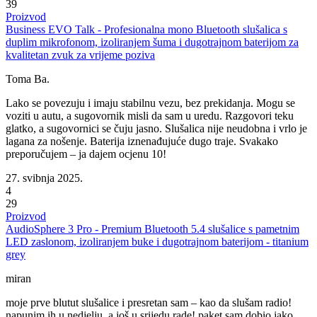
39
Proizvod
Business EVO Talk - Profesionalna mono Bluetooth slušalica s
duplim mikrofonom, izoliranjem šuma i dugotrajnom baterijom za
kvalitetan zvuk za vrijeme poziva
Toma Ba.
Lako se povezuju i imaju stabilnu vezu, bez prekidanja. Mogu se
voziti u autu, a sugovornik misli da sam u uredu. Razgovori teku
glatko, a sugovornici se čuju jasno. Slušalica nije neudobna i vrlo je
lagana za nošenje. Baterija iznenađujuće dugo traje. Svakako
preporučujem – ja dajem ocjenu 10!
27. svibnja 2025.
4
29
Proizvod
AudioSphere 3 Pro - Premium Bluetooth 5.4 slušalice s pametnim
LED zaslonom, izoliranjem buke i dugotrajnom baterijom - titanium
grey
miran
moje prve blutut slušalice i presretan sam – kao da slušam radio!
napunim ih u nedjelju, a još u srijedu rade! paket sam dobio jako