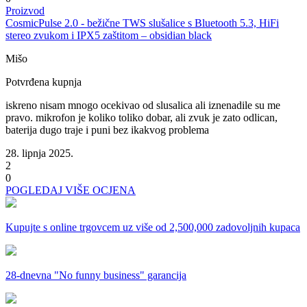
Proizvod
CosmicPulse 2.0 - bežične TWS slušalice s Bluetooth 5.3, HiFi
stereo zvukom i IPX5 zaštitom – obsidian black
Mišo
Potvrđena kupnja
iskreno nisam mnogo ocekivao od slusalica ali iznenadile su me
pravo. mikrofon je koliko toliko dobar, ali zvuk je zato odlican,
baterija dugo traje i puni bez ikakvog problema
28. lipnja 2025.
2
0
POGLEDAJ VIŠE OCJENA
Kupujte s online trgovcem uz
više od 2,500,000 zadovoljnih kupaca
28-dnevna
"No funny business" garancija