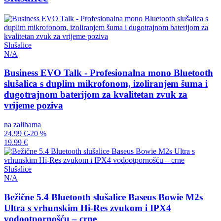
Slušalice
N/A
Business EVO Talk - Profesionalna mono Bluetooth
slušalica s duplim mikrofonom, izoliranjem šuma i
dugotrajnom baterijom za kvalitetan zvuk za
vrijeme poziva
na zalihama
24.99 €
-20 %
19.99 €
Slušalice
N/A
Bežične 5.4 Bluetooth slušalice Baseus Bowie M2s
Ultra s vrhunskim Hi-Res zvukom i IPX4
vodootpornošću – crne