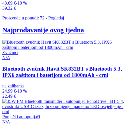
43.69 €
-10 %
39.32 €
Proizvoda u ponudi: 72 - Pogledaj
Najprodavanije ovog tjedna
Zvučnici
N/A
Bluetooth zvučnik Havit SK832BT s Bluetooth 5.3,
IPX6 zaštitom i baterijom od 1800mAh - crni
na zalihama
24.99 €
-10 %
22.49 €
Punjači i autopunjači
N/A