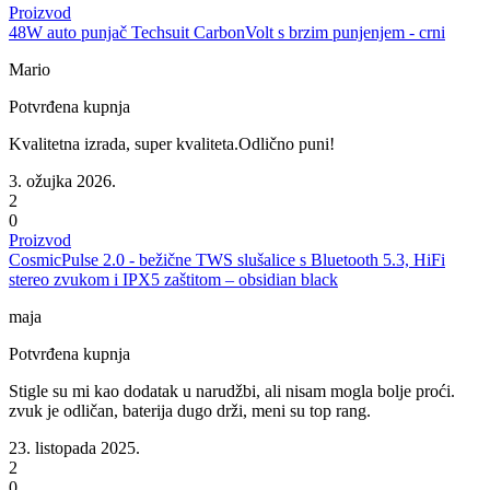
Proizvod
48W auto punjač Techsuit CarbonVolt s brzim punjenjem - crni
Mario
Potvrđena kupnja
Kvalitetna izrada, super kvaliteta.Odlično puni!
3. ožujka 2026.
2
0
Proizvod
CosmicPulse 2.0 - bežične TWS slušalice s Bluetooth 5.3, HiFi
stereo zvukom i IPX5 zaštitom – obsidian black
maja
Potvrđena kupnja
Stigle su mi kao dodatak u narudžbi, ali nisam mogla bolje proći.
zvuk je odličan, baterija dugo drži, meni su top rang.
23. listopada 2025.
2
0