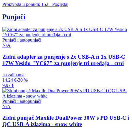
Proizvoda u ponudi: 152 - Pogledaj
Punjači
Punjači i autopunjači
N/A
Zidni adapter za punjenje s 2x USB-A n 1x USB-C
17W Yesido "YC67" za punjenje tri uređaja - crni
na zalihama
14.24 €
-30 %
9.97 €
Punjači i autopunjači
N/A
Zidni punjač Maxlife DualPower 30W s PD USB-C i
QC USB-A izlazima - snow white