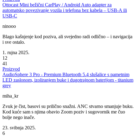
Ottocast Mini bežični CarPlay / Android Auto adapter za
automatsko povezivanje vozila i telefona bez kabela – USB-A ili
USB-C
ninooo
Blago kašnjenje kod poziva, ali svejedno radi odlično – i navigacija
i sve ostalo.
1. rujna 2025.
12
41
Proizvod
AudioSphere 3 Pro - Premium Bluetooth 5.4 slušalice s pametnim
LED zaslonom, izoliranjem buke i dugotrajnom baterijom - titanium
grey
miha_kr
Zvuk je čist, basovi su prilično snažni. ANC stvarno smanjuje buku.
Kod kuće sam s njima obavio Zoom poziv i sugovornik me čuo
bolje nego inače.
23. svibnja 2025.
6