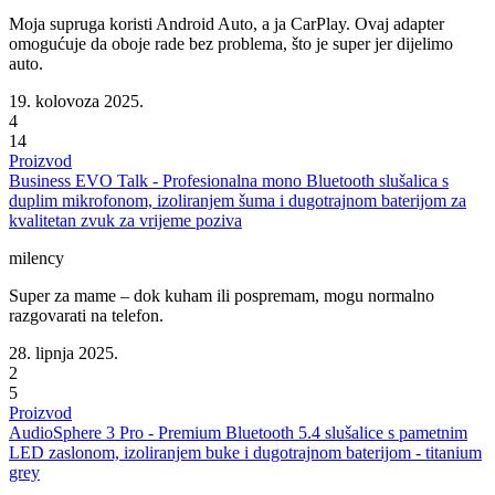
Moja supruga koristi Android Auto, a ja CarPlay. Ovaj adapter
omogućuje da oboje rade bez problema, što je super jer dijelimo
auto.
19. kolovoza 2025.
4
14
Proizvod
Business EVO Talk - Profesionalna mono Bluetooth slušalica s
duplim mikrofonom, izoliranjem šuma i dugotrajnom baterijom za
kvalitetan zvuk za vrijeme poziva
milency
Super za mame – dok kuham ili pospremam, mogu normalno
razgovarati na telefon.
28. lipnja 2025.
2
5
Proizvod
AudioSphere 3 Pro - Premium Bluetooth 5.4 slušalice s pametnim
LED zaslonom, izoliranjem buke i dugotrajnom baterijom - titanium
grey