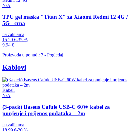
Redmi 12 4G
N/A
TPU gel maska "Titan X" za Xiaomi Redmi 12 4G /
5G - crna
na zalihama
15.29 €
-35 %
9.94 €
Proizvoda u ponudi: 7 - Pogledaj
Kablovi
Kabeli
N/A
(3-pack) Baseus Cafule USB-C 60W kabel za
punjenje i prijenos podataka – 2m
na zalihama
18.99 €
-20 %