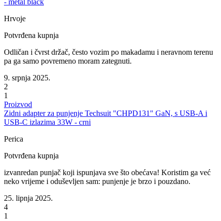
- metal black
Hrvoje
Potvrđena kupnja
Odličan i čvrst držač, često vozim po makadamu i neravnom terenu
pa ga samo povremeno moram zategnuti.
9. srpnja 2025.
2
1
Proizvod
Zidni adapter za punjenje Techsuit "CHPD131" GaN, s USB-A i
USB-C izlazima 33W - crni
Perica
Potvrđena kupnja
izvanredan punjač koji ispunjava sve što obećava! Koristim ga već
neko vrijeme i oduševljen sam: punjenje je brzo i pouzdano.
25. lipnja 2025.
4
1