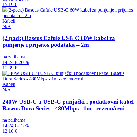
15.19 €
Kabeli
N/A
(2-pack) Baseus Cafule USB-C 60W kabel za
punjenje i prijenos podataka – 2m
na zalihama
14.24 €
-20 %
11.39 €
Kabeli
N/A
240W USB-C u USB-C punjački i podatkovni kabel
Baseus Dura Series - 480Mbps - 1m - crveno/crni
na zalihama
14.24 €
-15 %
12.10 €