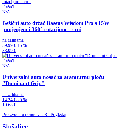
Držači
N/A
Bežični auto držač Baseus Wisdom Pro s 15W
punjenjem i 360° rotacijom – crni
na zalihama
39.99 €
-15 %
33.99 €
Držači
N/A
Univerzalni auto nosač za aramturnu ploču
"Dominant Grip"
na zalihama
14.24 €
-25 %
10.68 €
Proizvoda u ponudi: 158 - Pogledaj
Slušalice