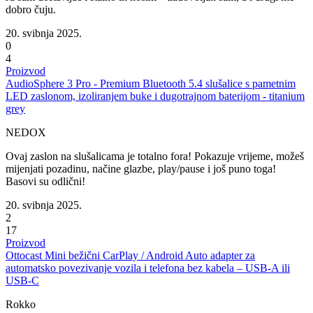
dobro čuju.
20. svibnja 2025.
0
4
Proizvod
AudioSphere 3 Pro - Premium Bluetooth 5.4 slušalice s pametnim
LED zaslonom, izoliranjem buke i dugotrajnom baterijom - titanium
grey
NEDOX
Ovaj zaslon na slušalicama je totalno fora! Pokazuje vrijeme, možeš
mijenjati pozadinu, načine glazbe, play/pause i još puno toga!
Basovi su odlični!
20. svibnja 2025.
2
17
Proizvod
Ottocast Mini bežični CarPlay / Android Auto adapter za
automatsko povezivanje vozila i telefona bez kabela – USB-A ili
USB-C
Rokko