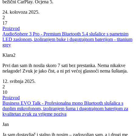
bežični CarPlay. Ocjena 5.
24. kolovoza 2025.
2
17
Proizvod
AudioSphere 3 Pro - Premium Bluetooth 5.4 slušalice s pametnim
LED zaslonom, izoliranjem buke i dugotrajnom baterijom - titanium
grey
Klara2
Prvi dan sam ih nosila skoro 7 sati bez prestanka. Nema nikakve
nelagode! Zvuk je jako čist, a ni pri većoj glasnoći nema šuštanja.
12. svibnja 2025.
2
10
Proizvod
Business EVO Talk - Profesionalna mono Bluetooth slušalica s
duplim mikrofonom, izoliranjem šuma i dugotrajnom baterijom za
kvalitetan zvuk za vrijeme poziva
Jan
Ja sam dostavljač i stalno ih nosim – zadovoljan sam, a i drugi me