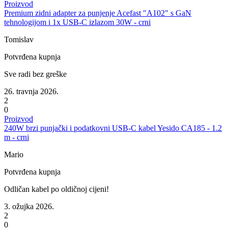
Proizvod
Premium zidni adapter za punjenje Acefast "A102" s GaN
tehnologijom i 1x USB-C izlazom 30W - crni
Tomislav
Potvrđena kupnja
Sve radi bez greške
26. travnja 2026.
2
0
Proizvod
240W brzi punjački i podatkovni USB-C kabel Yesido CA185 - 1.2
m - crni
Mario
Potvrđena kupnja
Odličan kabel po oldičnoj cijeni!
3. ožujka 2026.
2
0