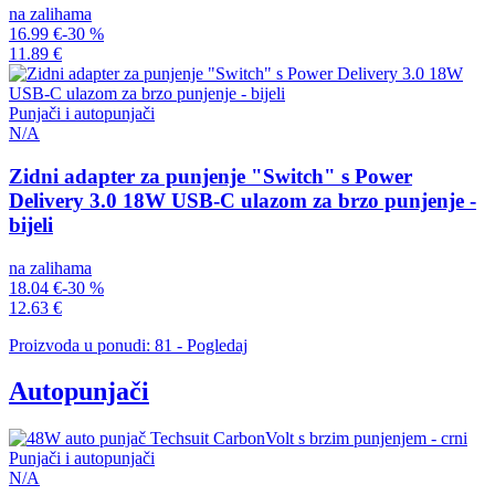
na zalihama
16.99 €
-30 %
11.89 €
Punjači i autopunjači
N/A
Zidni adapter za punjenje "Switch" s Power
Delivery 3.0 18W USB-C ulazom za brzo punjenje -
bijeli
na zalihama
18.04 €
-30 %
12.63 €
Proizvoda u ponudi: 81 - Pogledaj
Autopunjači
Punjači i autopunjači
N/A