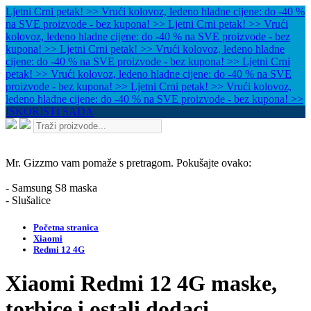
Ljetni Crni petak! >> Vrući kolovoz, ledeno hladne cijene: do -40 %
na SVE proizvode - bez kupona! >>
Ljetni Crni petak! >> Vrući
kolovoz, ledeno hladne cijene: do -40 % na SVE proizvode - bez
kupona! >>
Ljetni Crni petak! >> Vrući kolovoz, ledeno hladne
cijene: do -40 % na SVE proizvode - bez kupona! >>
Ljetni Crni
petak! >> Vrući kolovoz, ledeno hladne cijene: do -40 % na SVE
proizvode - bez kupona! >>
Ljetni Crni petak! >> Vrući kolovoz,
ledeno hladne cijene: do -40 % na SVE proizvode - bez kupona! >>
ISKORISTI SADA
Mr. Gizzmo vam pomaže s pretragom. Pokušajte ovako:
- Samsung S8 maska
- Slušalice
Početna stranica
Xiaomi
Redmi 12 4G
Xiaomi Redmi 12 4G maske,
torbice i ostali dodaci