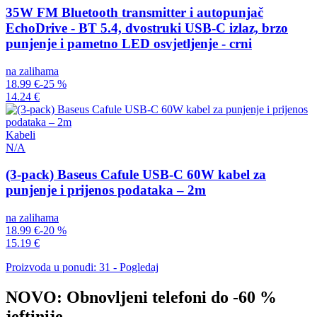
35W FM Bluetooth transmitter i autopunjač
EchoDrive - BT 5.4, dvostruki USB-C izlaz, brzo
punjenje i pametno LED osvjetljenje - crni
na zalihama
18.99 €
-25 %
14.24 €
Kabeli
N/A
(3-pack) Baseus Cafule USB-C 60W kabel za
punjenje i prijenos podataka – 2m
na zalihama
18.99 €
-20 %
15.19 €
Proizvoda u ponudi: 31 - Pogledaj
NOVO: Obnovljeni telefoni do -60 %
jeftinije