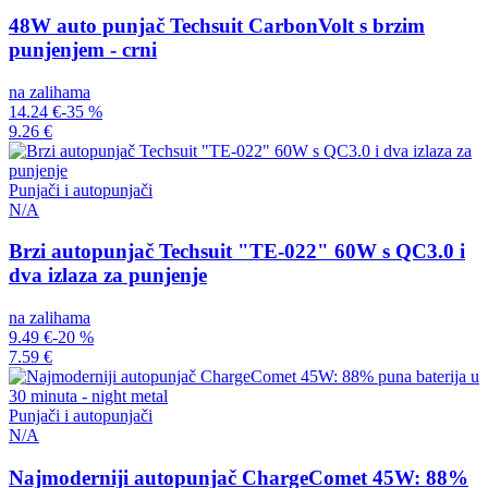
48W auto punjač Techsuit CarbonVolt s brzim
punjenjem - crni
na zalihama
14.24 €
-35 %
9.26 €
Punjači i autopunjači
N/A
Brzi autopunjač Techsuit "TE-022" 60W s QC3.0 i
dva izlaza za punjenje
na zalihama
9.49 €
-20 %
7.59 €
Punjači i autopunjači
N/A
Najmoderniji autopunjač ChargeComet 45W: 88%