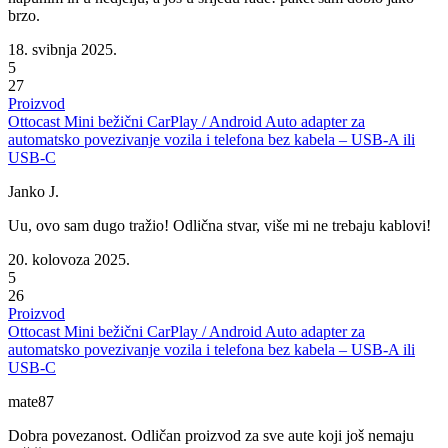
brzo.
18. svibnja 2025.
5
27
Proizvod
Ottocast Mini bežični CarPlay / Android Auto adapter za
automatsko povezivanje vozila i telefona bez kabela – USB-A ili
USB-C
Janko J.
Uu, ovo sam dugo tražio! Odlična stvar, više mi ne trebaju kablovi!
20. kolovoza 2025.
5
26
Proizvod
Ottocast Mini bežični CarPlay / Android Auto adapter za
automatsko povezivanje vozila i telefona bez kabela – USB-A ili
USB-C
mate87
Dobra povezanost. Odličan proizvod za sve aute koji još nemaju