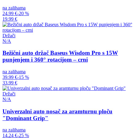
na zalihama
24.99 €
-20 %
19.99 €
Držači
N/A
Bežični auto držač Baseus Wisdom Pro s 15W
punjenjem i 360° rotacijom – crni
na zalihama
39.99 €
-15 %
33.99 €
Držači
N/A
Univerzalni auto nosač za aramturnu ploču
"Dominant Grip"
na zalihama
14.24 €
-25 %