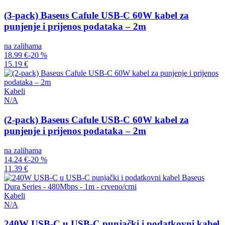
(3-pack) Baseus Cafule USB-C 60W kabel za
punjenje i prijenos podataka – 2m
na zalihama
18.99 €
-20 %
15.19 €
Kabeli
N/A
(2-pack) Baseus Cafule USB-C 60W kabel za
punjenje i prijenos podataka – 2m
na zalihama
14.24 €
-20 %
11.39 €
Kabeli
N/A
240W USB-C u USB-C punjački i podatkovni kabel