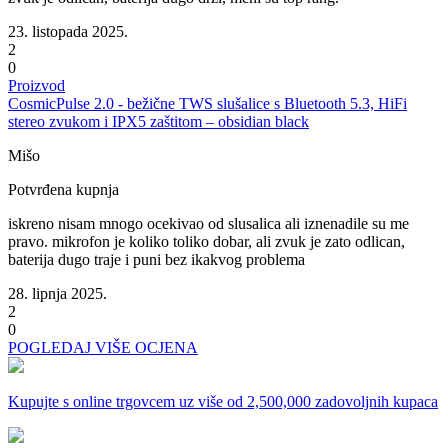
23. listopada 2025.
2
0
Proizvod
CosmicPulse 2.0 - bežične TWS slušalice s Bluetooth 5.3, HiFi
stereo zvukom i IPX5 zaštitom – obsidian black
Mišo
Potvrđena kupnja
iskreno nisam mnogo ocekivao od slusalica ali iznenadile su me
pravo. mikrofon je koliko toliko dobar, ali zvuk je zato odlican,
baterija dugo traje i puni bez ikakvog problema
28. lipnja 2025.
2
0
POGLEDAJ VIŠE OCJENA
Kupujte s online trgovcem uz
više od 2,500,000 zadovoljnih kupaca