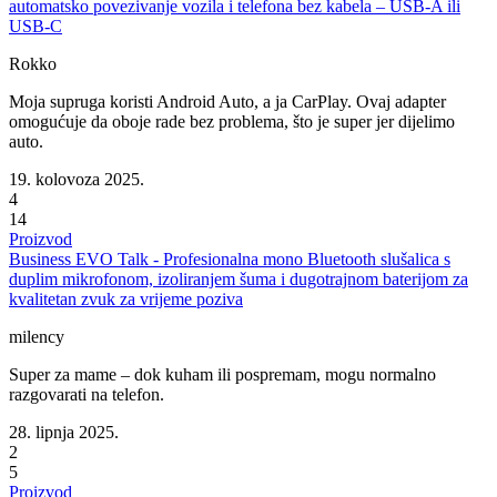
automatsko povezivanje vozila i telefona bez kabela – USB-A ili
USB-C
Rokko
Moja supruga koristi Android Auto, a ja CarPlay. Ovaj adapter
omogućuje da oboje rade bez problema, što je super jer dijelimo
auto.
19. kolovoza 2025.
4
14
Proizvod
Business EVO Talk - Profesionalna mono Bluetooth slušalica s
duplim mikrofonom, izoliranjem šuma i dugotrajnom baterijom za
kvalitetan zvuk za vrijeme poziva
milency
Super za mame – dok kuham ili pospremam, mogu normalno
razgovarati na telefon.
28. lipnja 2025.
2
5
Proizvod