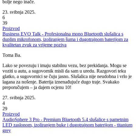
bolje nego inače.
23. svibnja 2025.
6
39
Proizvod
Business EVO Talk - Profesionalna mono Bluetooth slušalica s
duplim mikrofonom, izoliranjem šuma i dugotrajnom baterijom za
kvalitetan zvuk za vrijeme poziva
Toma Ba.
Lako se povezuju i imaju stabilnu vezu, bez prekidanja. Mogu se
voziti u autu, a sugovornik misli da sam u uredu. Razgovori teku
glatko, a sugovornici se čuju jasno. Slušalica nije neudobna i vrlo je
lagana za nošenje. Baterija iznenađujuće dugo traje. Svakako
preporučujem – ja dajem ocjenu 10!
27. svibnja 2025.
4
29
Proizvod
AudioSphere 3 Pro - Premium Bluetooth 5.4 slušalice s pametnim
LED zaslonom, izoliranjem buke i dugotrajnom baterijom - titanium
grey