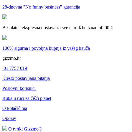
28-dnevna
"No funny business" garancija
Besplatna ekspresna dostava
za sve narudžbe iznad 50.00 €
100% sigurna i povoljna kupnja
iz vašeg kauča
gizzmo.hr
01 7757 019
Često postavljana pitanja
Poslovni korisnici
Ruka u ruci za čišći planet
O kolačićima
Opoziv
O tvrtki Gizzmo®