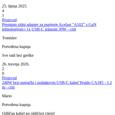
25. lipnja 2025.
4
1
Proizvod
Premium zidni adapter za punjenje Acefast "A102" s GaN
tehnologijom i 1x USB-C izlazom 30W - crni
Tomislav
Potvrđena kupnja
Sve radi bez greške
26. travnja 2026.
2
0
Proizvod
240W brzi punjački i podatkovni USB-C kabel Yesido CA185 - 1.2
m - crni
Mario
Potvrđena kupnja
Odličan kabel po oldičnoj cijeni!