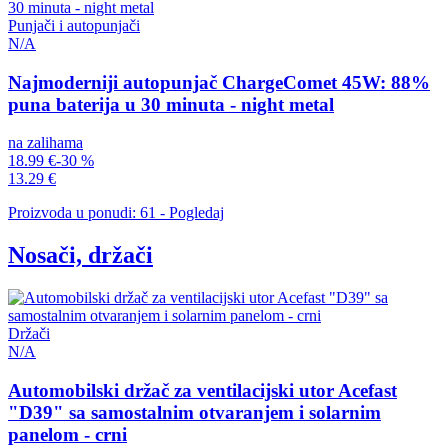
Punjači i autopunjači
N/A
Najmoderniji autopunjač ChargeComet 45W: 88%
puna baterija u 30 minuta - night metal
na zalihama
18.99 €
-30 %
13.29 €
Proizvoda u ponudi: 61 - Pogledaj
Nosači, držači
Držači
N/A
Automobilski držač za ventilacijski utor Acefast
"D39" sa samostalnim otvaranjem i solarnim
panelom - crni