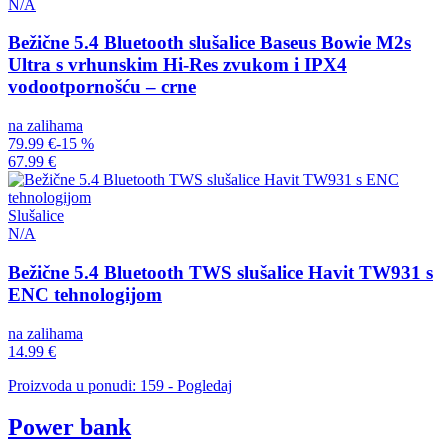
N/A
Bežične 5.4 Bluetooth slušalice Baseus Bowie M2s
Ultra s vrhunskim Hi-Res zvukom i IPX4
vodootpornošću – crne
na zalihama
79.99 €
-15 %
67.99 €
Slušalice
N/A
Bežične 5.4 Bluetooth TWS slušalice Havit TW931 s
ENC tehnologijom
na zalihama
14.99 €
Proizvoda u ponudi: 159 - Pogledaj
Power bank