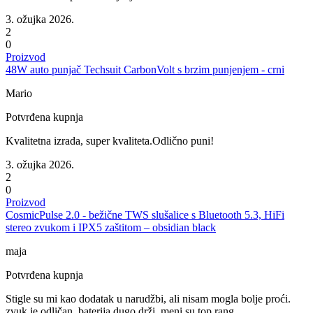
3. ožujka 2026.
2
0
Proizvod
48W auto punjač Techsuit CarbonVolt s brzim punjenjem - crni
Mario
Potvrđena kupnja
Kvalitetna izrada, super kvaliteta.Odlično puni!
3. ožujka 2026.
2
0
Proizvod
CosmicPulse 2.0 - bežične TWS slušalice s Bluetooth 5.3, HiFi
stereo zvukom i IPX5 zaštitom – obsidian black
maja
Potvrđena kupnja
Stigle su mi kao dodatak u narudžbi, ali nisam mogla bolje proći.
zvuk je odličan, baterija dugo drži, meni su top rang.