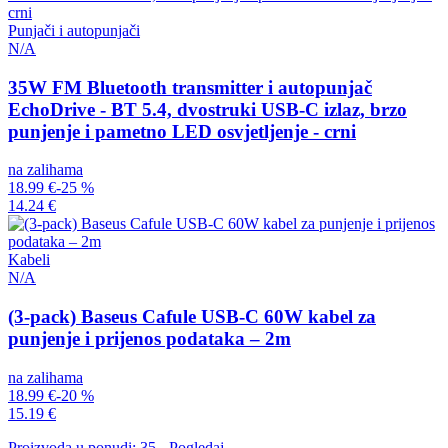
Punjači i autopunjači
N/A
35W FM Bluetooth transmitter i autopunjač
EchoDrive - BT 5.4, dvostruki USB-C izlaz, brzo
punjenje i pametno LED osvjetljenje - crni
na zalihama
18.99 €
-25 %
14.24 €
Kabeli
N/A
(3-pack) Baseus Cafule USB-C 60W kabel za
punjenje i prijenos podataka – 2m
na zalihama
18.99 €
-20 %
15.19 €
Proizvoda u ponudi: 35 - Pogledaj