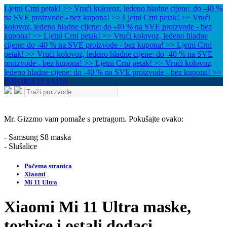
Ljetni Crni petak! >> Vrući kolovoz, ledeno hladne cijene: do -40 %
na SVE proizvode - bez kupona! >>
Ljetni Crni petak! >> Vrući
kolovoz, ledeno hladne cijene: do -40 % na SVE proizvode - bez
kupona! >>
Ljetni Crni petak! >> Vrući kolovoz, ledeno hladne
cijene: do -40 % na SVE proizvode - bez kupona! >>
Ljetni Crni
petak! >> Vrući kolovoz, ledeno hladne cijene: do -40 % na SVE
proizvode - bez kupona! >>
Ljetni Crni petak! >> Vrući kolovoz,
ledeno hladne cijene: do -40 % na SVE proizvode - bez kupona! >>
ISKORISTI SADA
Mr. Gizzmo vam pomaže s pretragom. Pokušajte ovako:
- Samsung S8 maska
- Slušalice
Početna stranica
Xiaomi
Mi 11 Ultra
Xiaomi Mi 11 Ultra maske,
torbice i ostali dodaci