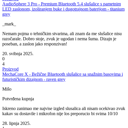
AudioSphere 3 Pro - Premium Bluetooth 5.4 slušalice s pametnim
LED zaslonom, izoliranjem buke i dugotrajnom baterijom - titanium
grey
_mark_
Nemam pojma o tehničkim stvarima, ali znam da me slušalice nisu
razočarale. Dobro stoje, zvuk je ugodan i nema šuma. Dizajn je
poseban, a zaslon jako responzivan!
20. svibnja 2025.
0
4
Proizvod
MechaCore X - Bežične Bluetooth slušalice sa snažnim basovima i
futurističkim dizajnom - raven grey
Mišo
Potvrđena kupnja
Iskreno zanimao me najvise izgled slusalica ali nisam ocekivao zvuk
kakav su dostavile i mikrofon nije los preporucio bi svima 10/10
28. lipnja 2025.