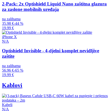
2-Pack: 2x Optishield Liquid Nano zaštitna glazura
za zaslone mobilnih uređaja
na zalihama
35.98 €
-44 %
19.99 €
iPhone X
N/A
Optishield Invisible - 4-djelni komplet nevidljive
zaštite
na zalihama
56.96 €
-65 %
19.99 €
Kablovi
Kabeli
N/A