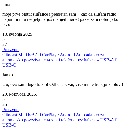
miran
moje prve blutut slušalice i presretan sam – kao da slušam radio!
napunim ih u nedjelju, a još u srijedu rade! paket sam dobio jako
brzo.
18. svibnja 2025.
5
27
Proizvod
Ottocast Mini bežični CarPlay / Android Auto adapter za
automatsko povezivanje vozila i telefona bez kabela – USB-A ili
USB-C
Janko J.
Uu, ovo sam dugo tražio! Odlična stvar, više mi ne trebaju kablovi!
20. kolovoza 2025.
5
26
Proizvod
Ottocast Mini bežični CarPlay / Android Auto adapter za
automatsko povezivanje vozila i telefona bez kabela – USB-A ili
USB-C