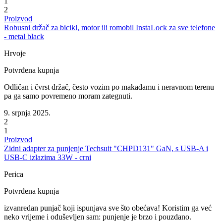
1
2
Proizvod
Robusni držač za bicikl, motor ili romobil InstaLock za sve telefone
- metal black
Hrvoje
Potvrđena kupnja
Odličan i čvrst držač, često vozim po makadamu i neravnom terenu
pa ga samo povremeno moram zategnuti.
9. srpnja 2025.
2
1
Proizvod
Zidni adapter za punjenje Techsuit "CHPD131" GaN, s USB-A i
USB-C izlazima 33W - crni
Perica
Potvrđena kupnja
izvanredan punjač koji ispunjava sve što obećava! Koristim ga već
neko vrijeme i oduševljen sam: punjenje je brzo i pouzdano.