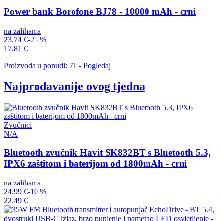
Power bank Borofone BJ78 - 10000 mAh - crni
na zalihama
23.74 €
-25 %
17.81 €
Proizvoda u ponudi: 71 - Pogledaj
Najprodavanije ovog tjedna
Zvučnici
N/A
Bluetooth zvučnik Havit SK832BT s Bluetooth 5.3,
IPX6 zaštitom i baterijom od 1800mAh - crni
na zalihama
24.99 €
-10 %
22.49 €