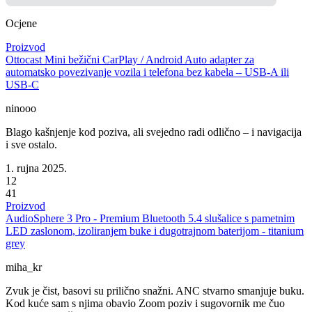
Ocjene
Proizvod
Ottocast Mini bežični CarPlay / Android Auto adapter za
automatsko povezivanje vozila i telefona bez kabela – USB-A ili
USB-C
ninooo
Blago kašnjenje kod poziva, ali svejedno radi odlično – i navigacija
i sve ostalo.
1. rujna 2025.
12
41
Proizvod
AudioSphere 3 Pro - Premium Bluetooth 5.4 slušalice s pametnim
LED zaslonom, izoliranjem buke i dugotrajnom baterijom - titanium
grey
miha_kr
Zvuk je čist, basovi su prilično snažni. ANC stvarno smanjuje buku.
Kod kuće sam s njima obavio Zoom poziv i sugovornik me čuo