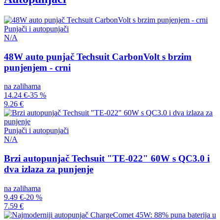
Punjači i autopunjači
N/A
48W auto punjač Techsuit CarbonVolt s brzim
punjenjem - crni
na zalihama
14.24 €
-35 %
9.26 €
Punjači i autopunjači
N/A
Brzi autopunjač Techsuit "TE-022" 60W s QC3.0 i
dva izlaza za punjenje
na zalihama
9.49 €
-20 %
7.59 €