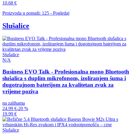
10.68 €
Proizvoda u ponudi: 125 - Pogledaj
Slušalice
Slušalice
N/A
Business EVO Talk - Profesionalna mono Bluetooth
slušalica s duplim mikrofonom, izoliranjem šuma i
dugotrajnom baterijom za kvalitetan zvuk za
vrijeme poziva
na zalihama
24.99 €
-20 %
19.99 €
Slušalice