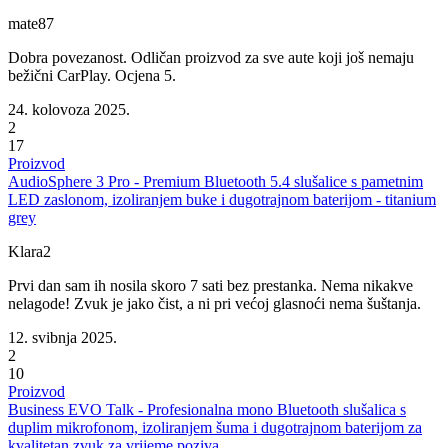
mate87
Dobra povezanost. Odličan proizvod za sve aute koji još nemaju
bežični CarPlay. Ocjena 5.
24. kolovoza 2025.
2
17
Proizvod
AudioSphere 3 Pro - Premium Bluetooth 5.4 slušalice s pametnim
LED zaslonom, izoliranjem buke i dugotrajnom baterijom - titanium
grey
Klara2
Prvi dan sam ih nosila skoro 7 sati bez prestanka. Nema nikakve
nelagode! Zvuk je jako čist, a ni pri većoj glasnoći nema šuštanja.
12. svibnja 2025.
2
10
Proizvod
Business EVO Talk - Profesionalna mono Bluetooth slušalica s
duplim mikrofonom, izoliranjem šuma i dugotrajnom baterijom za
kvalitetan zvuk za vrijeme poziva