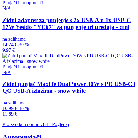
Punjači i autopunjači
N/A
Zidni adapter za punjenje s 2x USB-A n 1x USB-C
17W Yesido "YC67" za punjenje tri uređaja - crni
na zalihama
14.24 €
-30 %
9.97 €
Punjači i autopunjači
N/A
Zidni punjač Maxlife DualPower 30W s PD USB-C i
QC USB-A izlazima - snow white
na zalihama
16.99 €
-30 %
11.89 €
Proizvoda u ponudi: 84 - Pogledaj
Autopunjači