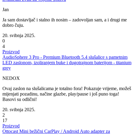
Jan
Ja sam dostavljač i stalno ih nosim – zadovoljan sam, a i drugi me
dobro čuju.
20. svibnja 2025.
0
4
Proizvod
AudioSphere 3 Pro - Premium Bluetooth 5.4 slušalice s pametnim
LED zaslonom, izoliranjem buke i dugotrajnom baterijom - titanium
grey
NEDOX
Ovaj zaslon na slušalicama je totalno fora! Pokazuje vrijeme, možeš
mijenjati pozadinu, načine glazbe, play/pause i još puno toga!
Basovi su odlični!
20. svibnja 2025.
2
17
Proizvod
Ottocast Mini bežični CarPlay / Android Auto adapter za