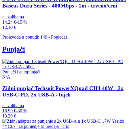
Baseus Dura Series - 480Mbps - 1m - crveno/crni
na zalihama
14.24 €
-15 %
12.10 €
Proizvoda u ponudi: 149 - Pogledaj
Punjači
Punjači i autopunjači
N/A
Zidni punjač Techsuit PowerXQuad CH4 40W - 2x
USB-C PD, 2x USB-A - bijeli
na zalihama
18.99 €
-30 %
13.29 €