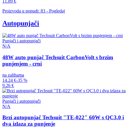
11.89 €
Proizvoda u ponudi: 83 - Pogledaj
Autopunjači
Punjači i autopunjači
N/A
48W auto punjač Techsuit CarbonVolt s brzim
punjenjem - crni
na zalihama
14.24 €
-35 %
9.26 €
Punjači i autopunjači
N/A
Brzi autopunjač Techsuit "TE-022" 60W s QC3.0 i
dva izlaza za punjenje