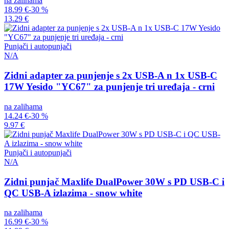
na zalihama
18.99 €
-30 %
13.29 €
Punjači i autopunjači
N/A
Zidni adapter za punjenje s 2x USB-A n 1x USB-C
17W Yesido "YC67" za punjenje tri uređaja - crni
na zalihama
14.24 €
-30 %
9.97 €
Punjači i autopunjači
N/A
Zidni punjač Maxlife DualPower 30W s PD USB-C i
QC USB-A izlazima - snow white
na zalihama
16.99 €
-30 %