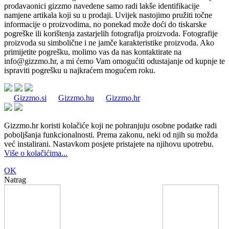
prodavaonici gizzmo navedene samo radi lakše identifikacije
namjene artikala koji su u prodaji. Uvijek nastojimo pružiti točne
informacije o proizvodima, no ponekad može doći do tiskarske
pogreške ili korištenja zastarjelih fotografija proizvoda. Fotografije
proizvoda su simbolične i ne jamče karakteristike proizvoda. Ako
primijetite pogrešku, molimo vas da nas kontaktirate na
info@gizzmo.hr
, a mi ćemo Vam omogućiti odustajanje od kupnje te
ispraviti pogrešku u najkraćem mogućem roku.
Gizzmo.si
Gizzmo.hu
Gizzmo.hr
Gizzmo.hr koristi kolačiće koji ne pohranjuju osobne podatke radi
poboljšanja funkcionalnosti. Prema zakonu, neki od njih su možda
već instalirani. Nastavkom posjete pristajete na njihovu upotrebu.
Više o kolačićima...
OK
Natrag