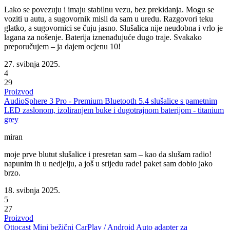
Lako se povezuju i imaju stabilnu vezu, bez prekidanja. Mogu se
voziti u autu, a sugovornik misli da sam u uredu. Razgovori teku
glatko, a sugovornici se čuju jasno. Slušalica nije neudobna i vrlo je
lagana za nošenje. Baterija iznenađujuće dugo traje. Svakako
preporučujem – ja dajem ocjenu 10!
27. svibnja 2025.
4
29
Proizvod
AudioSphere 3 Pro - Premium Bluetooth 5.4 slušalice s pametnim
LED zaslonom, izoliranjem buke i dugotrajnom baterijom - titanium
grey
miran
moje prve blutut slušalice i presretan sam – kao da slušam radio!
napunim ih u nedjelju, a još u srijedu rade! paket sam dobio jako
brzo.
18. svibnja 2025.
5
27
Proizvod
Ottocast Mini bežični CarPlay / Android Auto adapter za