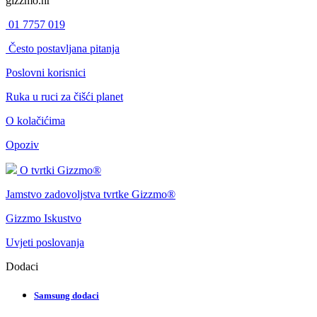
gizzmo.hr
01 7757 019
Često postavljana pitanja
Poslovni korisnici
Ruka u ruci za čišći planet
O kolačićima
Opoziv
O tvrtki Gizzmo®
Jamstvo zadovoljstva tvrtke Gizzmo®
Gizzmo Iskustvo
Uvjeti poslovanja
Dodaci
Samsung dodaci