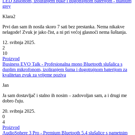
LED zaslonom, izoliranjem buke i dugotrajnom baterijom - titanium
grey
Klara2
Prvi dan sam ih nosila skoro 7 sati bez prestanka. Nema nikakve
nelagode! Zvuk je jako čist, a ni pri većoj glasnoći nema šuštanja.
12. svibnja 2025.
2
10
Proizvod
Business EVO Talk - Profesionalna mono Bluetooth slušalica s
duplim mikrofonom, izoliranjem šuma i dugotrajnom baterijom za
kvalitetan zvuk za vrijeme poziva
Jan
Ja sam dostavljač i stalno ih nosim – zadovoljan sam, a i drugi me
dobro čuju.
20. svibnja 2025.
0
4
Proizvod
AudioSphere 3 Pro - Premium Bluetooth 5.4 slušalice s pametnim