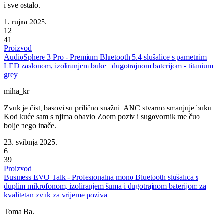
i sve ostalo.
1. rujna 2025.
12
41
Proizvod
AudioSphere 3 Pro - Premium Bluetooth 5.4 slušalice s pametnim
LED zaslonom, izoliranjem buke i dugotrajnom baterijom - titanium
grey
miha_kr
Zvuk je čist, basovi su prilično snažni. ANC stvarno smanjuje buku.
Kod kuće sam s njima obavio Zoom poziv i sugovornik me čuo
bolje nego inače.
23. svibnja 2025.
6
39
Proizvod
Business EVO Talk - Profesionalna mono Bluetooth slušalica s
duplim mikrofonom, izoliranjem šuma i dugotrajnom baterijom za
kvalitetan zvuk za vrijeme poziva
Toma Ba.