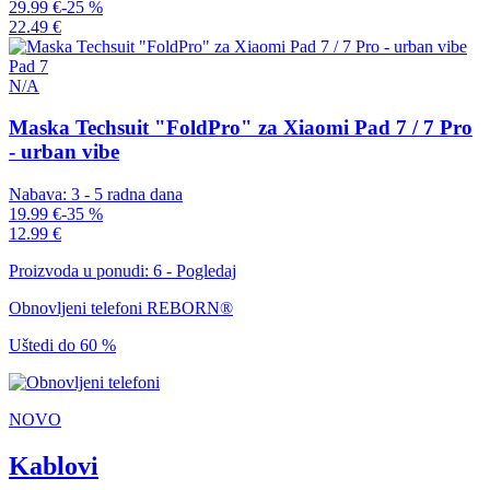
29.99 €
-25 %
22.49 €
Pad 7
N/A
Maska Techsuit "FoldPro" za Xiaomi Pad 7 / 7 Pro
- urban vibe
Nabava: 3 - 5 radna dana
19.99 €
-35 %
12.99 €
Proizvoda u ponudi: 6 - Pogledaj
Obnovljeni telefoni REBORN®
Uštedi do 60 %
NOVO
Kablovi