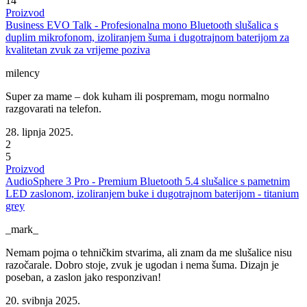
14
Proizvod
Business EVO Talk - Profesionalna mono Bluetooth slušalica s
duplim mikrofonom, izoliranjem šuma i dugotrajnom baterijom za
kvalitetan zvuk za vrijeme poziva
milency
Super za mame – dok kuham ili pospremam, mogu normalno
razgovarati na telefon.
28. lipnja 2025.
2
5
Proizvod
AudioSphere 3 Pro - Premium Bluetooth 5.4 slušalice s pametnim
LED zaslonom, izoliranjem buke i dugotrajnom baterijom - titanium
grey
_mark_
Nemam pojma o tehničkim stvarima, ali znam da me slušalice nisu
razočarale. Dobro stoje, zvuk je ugodan i nema šuma. Dizajn je
poseban, a zaslon jako responzivan!
20. svibnja 2025.