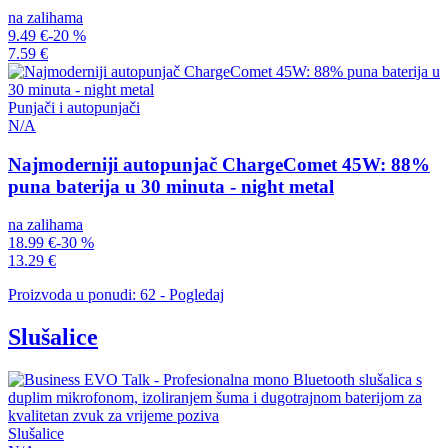
na zalihama
9.49 €
-20 %
7.59 €
Punjači i autopunjači
N/A
Najmoderniji autopunjač ChargeComet 45W: 88%
puna baterija u 30 minuta - night metal
na zalihama
18.99 €
-30 %
13.29 €
Proizvoda u ponudi: 62 - Pogledaj
Slušalice
Slušalice