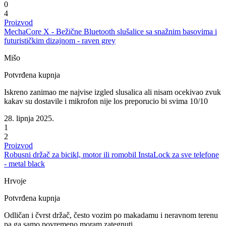
0
4
Proizvod
MechaCore X - Bežične Bluetooth slušalice sa snažnim basovima i
futurističkim dizajnom - raven grey
Mišo
Potvrđena kupnja
Iskreno zanimao me najvise izgled slusalica ali nisam ocekivao zvuk
kakav su dostavile i mikrofon nije los preporucio bi svima 10/10
28. lipnja 2025.
1
2
Proizvod
Robusni držač za bicikl, motor ili romobil InstaLock za sve telefone
- metal black
Hrvoje
Potvrđena kupnja
Odličan i čvrst držač, često vozim po makadamu i neravnom terenu
pa ga samo povremeno moram zategnuti.