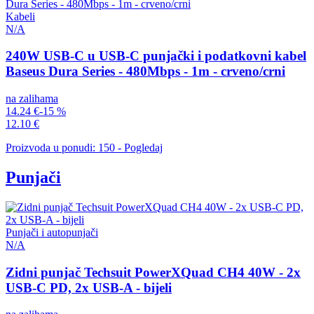
Kabeli
N/A
240W USB-C u USB-C punjački i podatkovni kabel
Baseus Dura Series - 480Mbps - 1m - crveno/crni
na zalihama
14.24 €
-15 %
12.10 €
Proizvoda u ponudi: 150 - Pogledaj
Punjači
Punjači i autopunjači
N/A
Zidni punjač Techsuit PowerXQuad CH4 40W - 2x
USB-C PD, 2x USB-A - bijeli