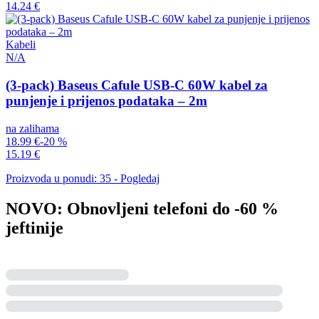
14.24 €
Kabeli
N/A
(3-pack) Baseus Cafule USB-C 60W kabel za
punjenje i prijenos podataka – 2m
na zalihama
18.99 €
-20 %
15.19 €
Proizvoda u ponudi: 35 - Pogledaj
NOVO: Obnovljeni telefoni do -60 %
jeftinije