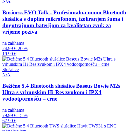
N/A
Business EVO Talk - Profesionalna mono Bluetooth
slušalica s duplim mikrofonom, izoliranjem šuma i
dugotrajnom baterijom za kvalitetan zvuk za
vrijeme poziva
na zalihama
24.99 €
-20 %
19.99 €
Slušalice
N/A
Bežične 5.4 Bluetooth slušalice Baseus Bowie M2s
Ultra s vrhunskim Hi-Res zvukom i IPX4
vodootpornošću – crne
na zalihama
79.99 €
-15 %
67.99 €