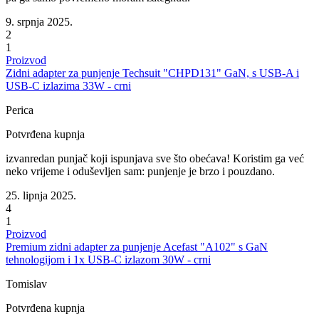
9. srpnja 2025.
2
1
Proizvod
Zidni adapter za punjenje Techsuit "CHPD131" GaN, s USB-A i
USB-C izlazima 33W - crni
Perica
Potvrđena kupnja
izvanredan punjač koji ispunjava sve što obećava! Koristim ga već
neko vrijeme i oduševljen sam: punjenje je brzo i pouzdano.
25. lipnja 2025.
4
1
Proizvod
Premium zidni adapter za punjenje Acefast "A102" s GaN
tehnologijom i 1x USB-C izlazom 30W - crni
Tomislav
Potvrđena kupnja