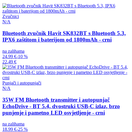
Zvučnici
N/A
Bluetooth zvučnik Havit SK832BT s Bluetooth 5.3,
IPX6 zaštitom i baterijom od 1800mAh - crni
na zalihama
24.99 €
-10 %
22.49 €
Punjači i autopunjači
N/A
35W FM Bluetooth transmitter i autopunjač
EchoDrive - BT 5.4, dvostruki USB-C izlaz, brzo
punjenje i pametno LED osvjetljenje - crni
na zalihama
18.99 €
-25 %