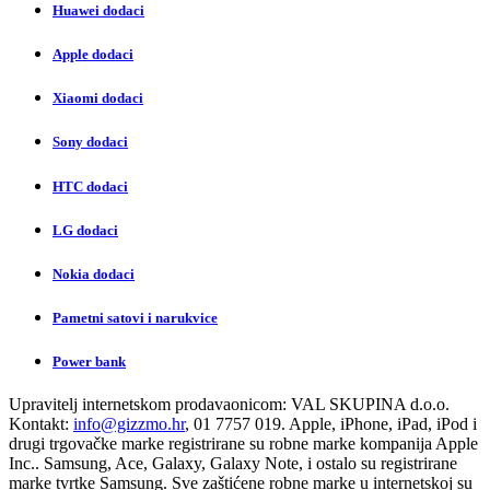
Huawei dodaci
Apple dodaci
Xiaomi dodaci
Sony dodaci
HTC dodaci
LG dodaci
Nokia dodaci
Pametni satovi i narukvice
Power bank
Upravitelj internetskom prodavaonicom:
VAL SKUPINA d.o.o.
Kontakt:
info@gizzmo.hr
, 01 7757 019. Apple, iPhone, iPad, iPod i
drugi trgovačke marke registrirane su robne marke kompanija Apple
Inc.. Samsung, Ace, Galaxy, Galaxy Note, i ostalo su registrirane
marke tvrtke Samsung. Sve zaštićene robne marke u internetskoj su