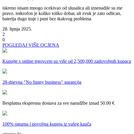
iskreno nisam mnogo ocekivao od slusalica ali iznenadile su me
pravo. mikrofon je koliko toliko dobar, ali zvuk je zato odlican,
baterija dugo traje i puni bez ikakvog problema
28. lipnja 2025.
2
0
POGLEDAJ VIŠE OCJENA
Kupujte s online trgovcem uz
više od 2,500,000 zadovoljnih kupaca
28-dnevna
"No funny business" garancija
Besplatna ekspresna dostava
za sve narudžbe iznad 50.00 €
100% sigurna i povoljna kupnja
iz vašeg kauča