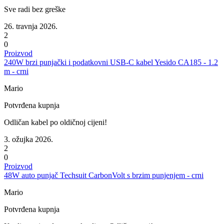
Sve radi bez greške
26. travnja 2026.
2
0
Proizvod
240W brzi punjački i podatkovni USB-C kabel Yesido CA185 - 1.2
m - crni
Mario
Potvrđena kupnja
Odličan kabel po oldičnoj cijeni!
3. ožujka 2026.
2
0
Proizvod
48W auto punjač Techsuit CarbonVolt s brzim punjenjem - crni
Mario
Potvrđena kupnja