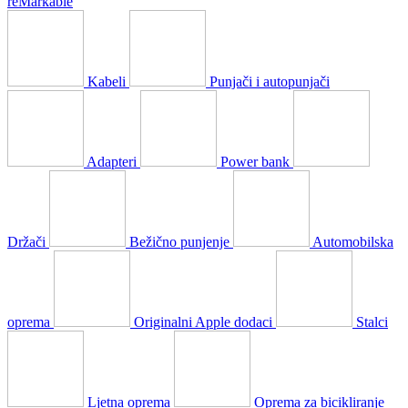
reMarkable
Kabeli
Punjači i autopunjači
Adapteri
Power bank
Držači
Bežično punjenje
Automobilska
oprema
Originalni Apple dodaci
Stalci
Ljetna oprema
Oprema za bicikliranje