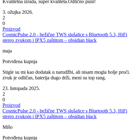
Kvalitetna izrada, super kvaliteta.Odlično puni!
3. ožujka 2026.
2
0
Proizvod
CosmicPulse 2.0 - bežične TWS slušalice s Bluetooth 5.3, HiFi
stereo zvukom i IPX5 zaštitom – obsidian black
maja
Potvrđena kupnja
Stigle su mi kao dodatak u narudžbi, ali nisam mogla bolje proći.
zvuk je odličan, baterija dugo drži, meni su top rang.
23. listopada 2025.
2
0
Proizvod
CosmicPulse 2.0 - bežične TWS slušalice s Bluetooth 5.3, HiFi
stereo zvukom i IPX5 zaštitom – obsidian black
Mišo
Potvrđena kupnja