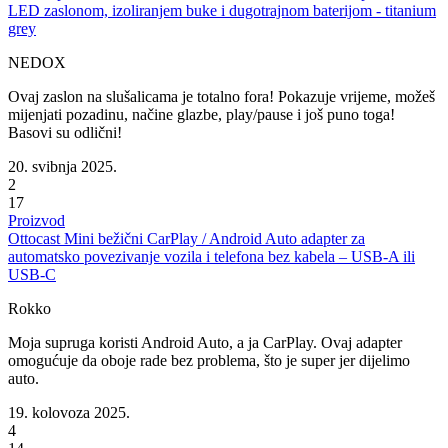
LED zaslonom, izoliranjem buke i dugotrajnom baterijom - titanium
grey
NEDOX
Ovaj zaslon na slušalicama je totalno fora! Pokazuje vrijeme, možeš
mijenjati pozadinu, načine glazbe, play/pause i još puno toga!
Basovi su odlični!
20. svibnja 2025.
2
17
Proizvod
Ottocast Mini bežični CarPlay / Android Auto adapter za
automatsko povezivanje vozila i telefona bez kabela – USB-A ili
USB-C
Rokko
Moja supruga koristi Android Auto, a ja CarPlay. Ovaj adapter
omogućuje da oboje rade bez problema, što je super jer dijelimo
auto.
19. kolovoza 2025.
4