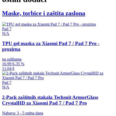
Maske, torbice i zaštita zaslona
Pad 7
N/A
TPU gel maska za Xiaomi Pad 7 / Pad 7 Pro -
prozirna
na zalihama
16.99 €
-35 %
11.04 €
Pad 7
N/A
2-Pack zaštitnih stakala Techsuit ArmorGlass
CrystalHD za Xiaomi Pad 7 / Pad 7 Pro
Nabava: 3 - 5 radna dana