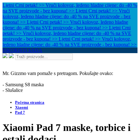
Ljetni Crni petak! >> Vrući kolovoz, ledeno hladne cijene: do -40 %
na SVE proizvode - bez kupona! >>
Ljetni Crni petak! >> Vrući
kolovoz, ledeno hladne cijene: do -40 % na SVE proizvode - bez
kupona! >>
Ljetni Crni petak! >> Vrući kolovoz, ledeno hladne
cijene: do -40 % na SVE proizvode - bez kupona! >>
Ljetni Crni
petak! >> Vrući kolovoz, ledeno hladne cijene: do -40 % na SVE
proizvode - bez kupona! >>
Ljetni Crni petak! >> Vrući kolovoz,
ledeno hladne cijene: do -40 % na SVE proizvode - bez kupona! >>
ISKORISTI SADA
Mr. Gizzmo vam pomaže s pretragom. Pokušajte ovako:
- Samsung S8 maska
- Slušalice
Početna stranica
Xiaomi
Pad 7
Xiaomi Pad 7 maske, torbice i
ostali dodaci