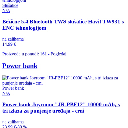
Slušalice
N/A
Bežične 5.4 Bluetooth TWS slušalice Havit TW931 s
ENC tehnologijom
na zalihama
14.99 €
Proizvoda u ponudi: 161 - Pogledaj
Power bank
Power bank
N/A
Power bank Joyroom "JR-PBF12" 10000 mAh, s
tri izlaza za punjenje uređaja - crni
na zalihama
23.99 €
-30 %