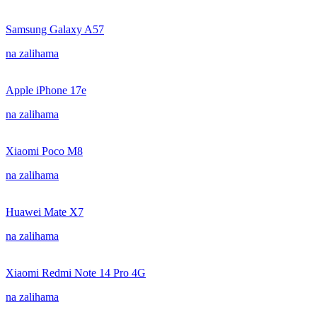
Samsung Galaxy A57
na zalihama
Apple iPhone 17e
na zalihama
Xiaomi Poco M8
na zalihama
Huawei Mate X7
na zalihama
Xiaomi Redmi Note 14 Pro 4G
na zalihama